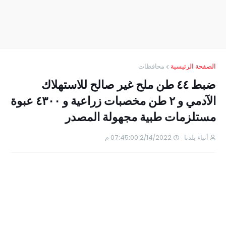
الصفحة الرئيسية
محافظات
ضبط ٤٤ طن ملح غير صالح للاستهلاك
الآدمي و ٢ طن مخصبات زراعية و ٤٣٠٠ عبوة
مستلزمات طبية مجهولة المصدر
أنباء بلدنا
2/14/2022 07:45:00 م