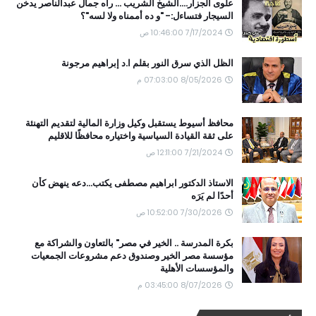
علوى الجزار....الشيخ الشريب ... رآه جمال عبدالناصر يدخن
السيجار فتساءل:- "و ده أممناه ولا لسه"؟
7/17/2024 10:46:00 ص
الظل الذي سرق النور بقلم ا.د إبراهيم مرجونة
8/05/2026 07:03:00 م
محافظ أسيوط يستقبل وكيل وزارة المالية لتقديم التهنئة
على ثقة القيادة السياسية واختياره محافظًا للاقليم
7/21/2024 12:11:00 ص
الاستاذ الدكتور ابراهيم مصطفى يكتب...دعه ينهض كأن
أحدًا لم يَرَه
7/30/2026 10:52:00 ص
بكرة المدرسة .. الخير في مصر" بالتعاون والشراكة مع
مؤسسة مصر الخير وصندوق دعم مشروعات الجمعيات
والمؤسسات الأهلية
8/07/2026 03:45:00 م