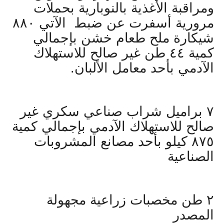
ومراقبة الأغذية بالنوبارية بحملات
مرورية أسفرت عن ضبط الآتي ٨٨٠
شيكارة ملح طعام خشن بإجمالي
كمية ٤٤ طن غير صالح للاستهلاك
الآدمي بأحد معامل الألبان.
٧ براميل شراب صناعي سكري غير
صالح للاستهلاك الآدمي بإجمالي كمية
٨٧٥ كيلو بأحد مصانع المشروبات
الصناعية
٢ طن مخصبات زراعية مجهولة
المصدر