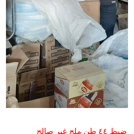
ضبط ٤٤ طن ملح غير صالح