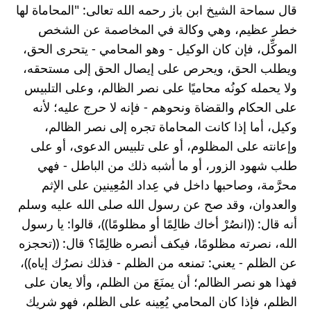
قال سماحة الشيخ ابن باز رحمه الله تعالى: "المحاماة لها 
خطر عظيم، وهي وكالة في المخاصمة عن الشخص 
الموكِّل، فإن كان الوكيل - وهو المحامي - يتحرى الحق، 
ويطلب الحق، ويحرص على إيصال الحق إلى مستحقه، 
ولا يحمله كونُه محاميًا على نصر الظالم، وعلى التلبيس 
على الحكام والقضاة ونحوهم - فإنه لا حرج عليه؛ لأنه 
وكيل، أما إذا كانت المحاماة تجره إلى نصر الظالم، 
وإعانته على المظلوم، أو على تلبيس الدعوى، أو على 
طلب شهود الزور، أو ما أشبه ذلك من الباطل - فهي 
محرَّمة، وصاحبها داخل في عِداد المُعِينين على الإثم 
والعدوان، وقد صح عن رسول الله صلى الله عليه وسلم 
أنه قال: ((انصُرْ أخاك ظالِمًا أو مظلومًا))، قالوا: يا رسول 
الله، نصرته مظلومًا، فيكف أنصره ظالِمًا؟ قال: ((تحجزه 
عن الظلم - يعني: تمنعه من الظلم - فذلك نصرُك إياه))، 
فهذا هو نصر الظالم؛ أن يمنَعَ من الظلم، وألا يعان على 
الظلم، فإذا كان المحامي يُعِينه على الظلم، فهو شريك 