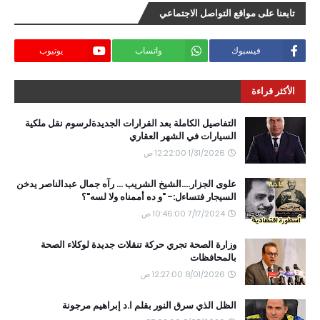
تابعنا على مواقع التواصل الاجتماعي
فيسبوك
واتساب
يوتيوب
الأكثر قراءة
التفاصيل الكاملة بعد القرارات الجديدةلرسوم نقل ملكية
السيارات في الشهر العقاري
1/31/2026 12:22:00 ص
علوى الجزار....الشيخ الشريب ... رآه جمال عبدالناصر يدخن
السيجار فتساءل:- "و ده أممناه ولا لسه"؟
7/17/2024 10:46:00 ص
وزارة الصحة تجري حركة تنقلات جديدة لوكلاء الصحة
بالمحافظات
8/01/2026 12:27:00 ص
الظل الذي سرق النور بقلم ا.د إبراهيم مرجونة