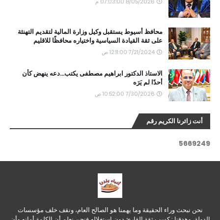
8/05/2026 07:03:00 م
محافظ أسيوط يستقبل وكيل وزارة المالية لتقديم التهنئة
على ثقة القيادة السياسية واختياره محافظًا للاقليم
7/21/2024 12:11:00 ص
الاستاذ الدكتور ابراهيم مصطفى يكتب...دعه ينهض كأن
أحدًا لم يَرَه
7/30/2026 10:52:00 ص
أنت زائرنا الكريم رقم
5
6
6
9
2
4
9
نحن نبحث وراء الحقيقة وما يهمنا هو الصالح العام، ونقف خلف مؤسسات
الدولة، وهدفنا : كسب ثقة القارئ دون استغلاله فنحن نعلم أن الكلمة أمانه وأن