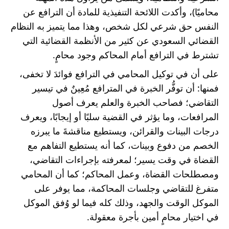
محاميًا)، وأكدت اللائحة التنفيذية للمادة أن الترافع عن 
النفس حق شرعي لكل شخص، وهذا مما يتميز به النظام 
القضائي السعودي عن كثير من الأنظمة القضائية التي 
تشترط في الترافع أمام المحاكم وجود محامٍ.
على أن في توكيل المحامي في الترافع فوائدَ لا تخفى، 
فمنها: أن توفُّر الخبرة في المترافع مُعِينٌ في تيسير 
التقاضي؛ فصاحب الخبرة والعلم يعرف أصول 
المرافعات، وما يؤثر في القضية سلبًا أو إيجابًا، ويعرف 
درجات البينات والقرائن، ويستطيع مناقشةَ ما يبرزه 
الخصم من دفوع وبينات، كما أنه يستطيع التفاهم مع 
القضاة في وقت يسير؛ لمعرفته بإجراءات التقاضي، 
ومصطلحات القضاة، وعمل المحاكم؛ كما أن المحامي 
متفرغ للتقاضي وجلسات المحاكمة، مما يوفر على 
الموكل الوقت والجهد، وذلك كله فيما لو وُفق الموكل 
في اختيار محامٍ أمين بأجرة معقولة.