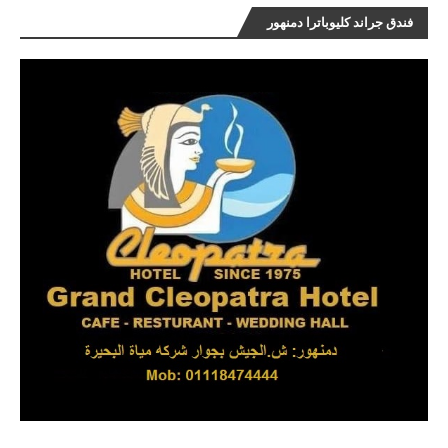
فندق جراند كليوباترا دمنهور