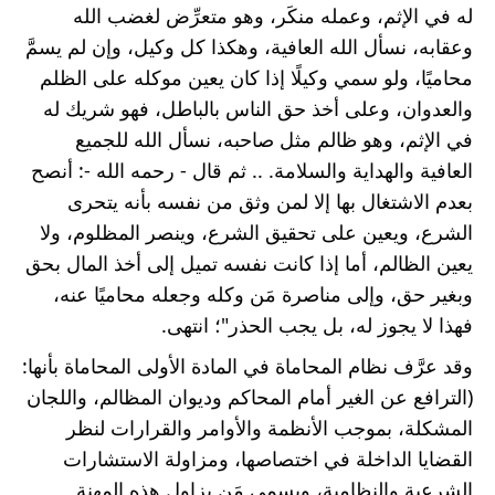
له في الإثم، وعمله منكَر، وهو متعرِّض لغضب الله 
وعقابه، نسأل الله العافية، وهكذا كل وكيل، وإن لم يسمَّ 
محاميًا، ولو سمي وكيلًا إذا كان يعين موكله على الظلم 
والعدوان، وعلى أخذ حق الناس بالباطل، فهو شريك له 
في الإثم، وهو ظالم مثل صاحبه، نسأل الله للجميع 
العافية والهداية والسلامة. .. ثم قال - رحمه الله -: أنصح 
بعدم الاشتغال بها إلا لمن وثق من نفسه بأنه يتحرى 
الشرع، ويعين على تحقيق الشرع، وينصر المظلوم، ولا 
يعين الظالم، أما إذا كانت نفسه تميل إلى أخذ المال بحق 
وبغير حق، وإلى مناصرة مَن وكله وجعله محاميًا عنه، 
فهذا لا يجوز له، بل يجب الحذر"؛ انتهى.
وقد عرَّف نظام المحاماة في المادة الأولى المحاماة بأنها: 
(الترافع عن الغير أمام المحاكم وديوان المظالم، واللجان 
المشكلة، بموجب الأنظمة والأوامر والقرارات لنظر 
القضايا الداخلة في اختصاصها، ومزاولة الاستشارات 
الشرعية والنظامية، ويسمى مَن يزاول هذه المهنة 