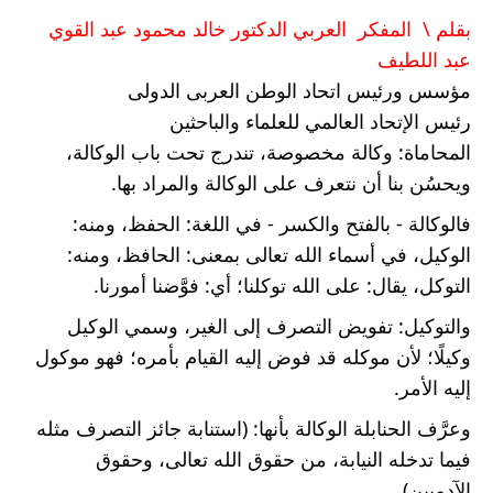
بقلم \  المفكر  العربي الدكتور خالد محمود عبد القوي  
عبد اللطيف
مؤسس ورئيس اتحاد الوطن العربى الدولى
رئيس الإتحاد العالمي للعلماء والباحثين 
المحاماة: وكالة مخصوصة، تندرج تحت باب الوكالة، 
ويحسُن بنا أن نتعرف على الوكالة والمراد بها.
فالوكالة - بالفتح والكسر - في اللغة: الحفظ، ومنه: 
الوكيل، في أسماء الله تعالى بمعنى: الحافظ، ومنه: 
التوكل، يقال: على الله توكلنا؛ أي: فوَّضنا أمورنا.
والتوكيل: تفويض التصرف إلى الغير، وسمي الوكيل 
وكيلًا؛ لأن موكله قد فوض إليه القيام بأمره؛ فهو موكول 
إليه الأمر.
وعرَّف الحنابلة الوكالة بأنها: (استنابة جائز التصرف مثله 
فيما تدخله النيابة، من حقوق الله تعالى، وحقوق 
الآدميين).