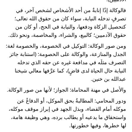
فالوكالة إذًا إنابةٌ من أحد الأشخاص لشخص آخر، في 
تصرفٍ تدخله النيابة، سواء كان من حقوق الله تعالى؛ 
كتحصيل الزكاة ودفعها، والنيابة في الحج، أو كان من 
حقوق الآدميين؛ كالبيع، والشراء، والمخاصمة، ونحو ذلك.
ومن صور الوكالة: التوكيل في الخصومة، والخصومة لغة: 
الجدل والمنازعة، والوكالة على الخصومة: (استنابة جائز 
التصرف مثلَه في مدافعة غيره عن حقه الذي تدخله 
النيابة حال الحياة لدى قاضٍ)، كما عرَّفها معالي شيخنا 
عبدالله بن خنين.
والأصل في مهنة المحاماة: الجواز؛ لأنها من صور الوكالة.
ودور المحامي: المطالبةُ بحق الموكل، أو الدفاعُ عن 
موكله أمام القضاء، وبذل الجهد في إبراز موقف موكله، 
واستحقاق ما يدعيه أو يطالب برده، وهي وظيفة هامة، 
لها خطرها، وفيها خطورتها.