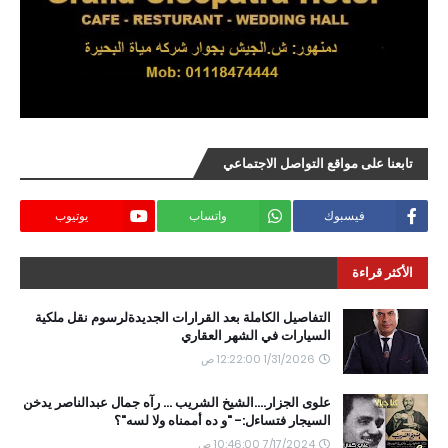
تابعنا على مواقع التواصل الاجتماعي
فيسبوك
واتساب
يوتيوب
الأكثر قراءة
التفاصيل الكاملة بعد القرارات الجديدةلرسوم نقل ملكية
السيارات في الشهر العقاري
1/31/2026 12:22:00 ص
علوى الجزار....الشيخ الشريب ... رآه جمال عبدالناصر يدخن
السيجار فتساءل:- "و ده أممناه ولا لسه"؟
7/17/2024 10:46:00 ص