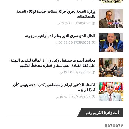
وزارة الصحة تجري حركة تنقلات جديدة لوكلاء الصحة
بالمحافظات
8/01/2026 12:27:00 ص
الظل الذي سرق النور بقلم ا.د إبراهيم مرجونة
8/05/2026 07:03:00 م
محافظ أسيوط يستقبل وكيل وزارة المالية لتقديم التهنئة
على ثقة القيادة السياسية واختياره محافظًا للاقليم
7/21/2024 12:11:00 ص
الاستاذ الدكتور ابراهيم مصطفى يكتب...دعه ينهض كأن
أحدًا لم يَرَه
7/30/2026 10:52:00 ص
أنت زائرنا الكريم رقم
5
6
7
0
9
7
2