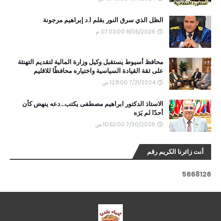
الظل الذي سرق النور بقلم ا.د إبراهيم مرجونة
8/05/2026 07:03:00 م
محافظ أسيوط يستقبل وكيل وزارة المالية لتقديم التهنئة
على ثقة القيادة السياسية واختياره محافظًا للاقليم
7/21/2024 12:11:00 ص
الاستاذ الدكتور ابراهيم مصطفى يكتب...دعه ينهض كأن
أحدًا لم يَرَه
7/30/2026 10:52:00 ص
أنت زائرنا الكريم رقم
5
6
6
8
1
2
6