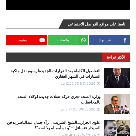
تابعنا على مواقع التواصل الاجتماعي
فيسبوك
واتساب
يوتيوب
الأكثر قراءة
التفاصيل الكاملة بعد القرارات الجديدةلرسوم نقل ملكية
السيارات في الشهر العقاري
1/31/2026 12:22:00 ص
وزارة الصحة تجري حركة تنقلات جديدة لوكلاء الصحة
بالمحافظات
8/01/2026 12:27:00 ص
علوى الجزار....الشيخ الشريب ... رآه جمال عبدالناصر يدخن
السيجار فتساءل:- "و ده أممناه ولا لسه"؟
7/17/2024 10:46:00 ص