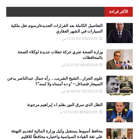
الأكثر قراءة
التفاصيل الكاملة بعد القرارات الجديدةلرسوم نقل ملكية
السيارات في الشهر العقاري
1/31/2026 12:22:00 ص
وزارة الصحة تجري حركة تنقلات جديدة لوكلاء الصحة
بالمحافظات
8/01/2026 12:27:00 ص
علوى الجزار....الشيخ الشريب ... رآه جمال عبدالناصر يدخن
السيجار فتساءل:- "و ده أممناه ولا لسه"؟
7/17/2024 10:46:00 ص
الظل الذي سرق النور بقلم ا.د إبراهيم مرجونة
8/05/2026 07:03:00 م
محافظ أسيوط يستقبل وكيل وزارة المالية لتقديم التهنئة
على ثقة القيادة السياسية واختياره محافظًا للاقليم