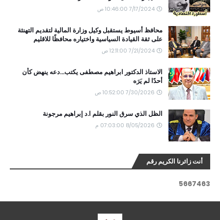
7/17/2024 10:46:00 ص
محافظ أسيوط يستقبل وكيل وزارة المالية لتقديم التهنئة
على ثقة القيادة السياسية واختياره محافظًا للاقليم
7/21/2024 12:11:00 ص
الاستاذ الدكتور ابراهيم مصطفى يكتب...دعه ينهض كأن
أحدًا لم يَرَه
7/30/2026 10:52:00 ص
الظل الذي سرق النور بقلم ا.د إبراهيم مرجونة
8/05/2026 07:03:00 م
أنت زائرنا الكريم رقم
5
6
6
7
4
6
3