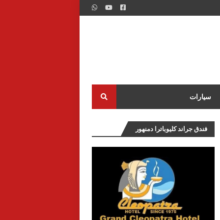
سيارات
فندق جراند كليوباترا دمنهور