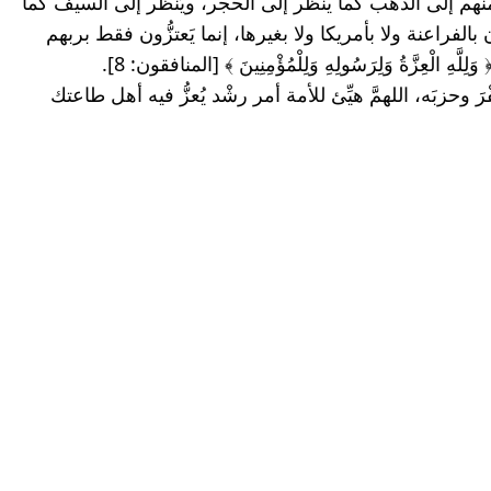
هناك في جنة الخلدِ، لذلك ينظر كل منهم إلى الذهب كما ينظر إلى الحجر، ويَنظر إلى السيف كما 
يَنظر إلى العصا أو هو أدنى، لا يعتزُّون بالفراعنة ولا بأمريكا ولا بغيرها، إنما يَعتزُّون فقط بربهم 
الْعِزَّةُ وَلِرَسُولِهِ وَلِلْمُؤْمِنِينَ ﴾ [المنافقون: 8].
اللهمَّ انصر الإسلام وأهله واخذل الكفْرَ وحزبَه، اللهمَّ هيِّئ للأمة أمر رشْد يُعزُّ فيه أهل طاعتك 