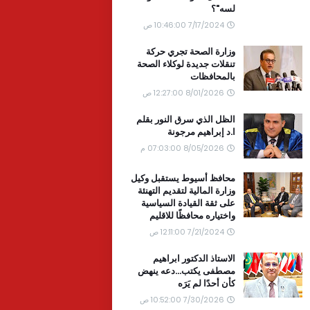
لسه"؟
7/17/2024 10:46:00 ص
وزارة الصحة تجري حركة
تنقلات جديدة لوكلاء الصحة
بالمحافظات
8/01/2026 12:27:00 ص
الظل الذي سرق النور بقلم
ا.د إبراهيم مرجونة
8/05/2026 07:03:00 م
محافظ أسيوط يستقبل وكيل
وزارة المالية لتقديم التهنئة
على ثقة القيادة السياسية
واختياره محافظًا للاقليم
7/21/2024 12:11:00 ص
الاستاذ الدكتور ابراهيم
مصطفى يكتب...دعه ينهض
كأن أحدًا لم يَرَه
7/30/2026 10:52:00 ص