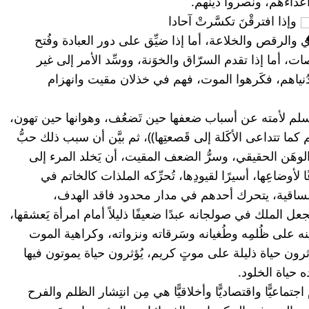
أعداءهم، ونصروا دينهم.
 وإذا افترقْنَ تكسَّرتْ آحادا
أما إذا جذبهم حب الدنيا واتَّجهوا للعري والرقص والخلاعة، أما إذا ضيِّق على دور العبادة وفُتح 
الباب على مصراعيه للحانات والرقاصات، أما إذا تقدم السرّاق والخوَنة، ووسِّد الأمر إلى غير 
أهله، أما إذا خرَّبوا آخرتَهم وأفسدوا دُنياهم، فكَرهوا الموت، فهم في خذلان مقيت وانهزام 
لقد كشف الرسول صلى الله عليه وسلم لأمته عن أسباب ضعفها حين تَضعُف، وهوانها حين تهون، 
فقال: ((يوشك أن تتداعى عليكم الأمم كما تتداعى الأكَلة إلى قَصعتِها))، ثم بيَّن أن سبب ذلك حبُّ 
الدنيا وكراهية الموت، هذا هو مبعَث الوهَن الحقيقي، وسرُّ الضعف المقيت، أن يَخلد المرء إلى 
دنياه الخاصة فيَعيش عبدًا لها، مِطواعًا لأوضاعِها، أسيرًا لقيودِها، تُحرِّكه الملذات كالخاتم في 
الإصبع، وتُسيِّره الرغائب كالثور في الساقية، يتحرك أحدهم في مدار محدود فاقد الهدف، 
معصوب العينين، سليب الغاية؛ مما يجعل الملك في صولجانه عبدًا ضعيفًا ذليلاً أمام امرأة يَعشقها، 
أو شهوة يطمَع في نَيلِها، أو بطانة تُعينه على ظُلمِه وطُغيانه وسَرقاته ونزواته، وكراهية الموت 
هي التي تجعل الأفراد والجماعات يؤثرون حياة ذليلة على موتٍ كريم، يُؤثرون حياة يموتون فيها 
 حياة الخلود.
نعم؛ هذه الانتكاسة التي نعيشها اليوم اجتماعيًّا واقتصاديًّا وأخلاقيًّا هي مِن انتِشار الظلم والفرح 