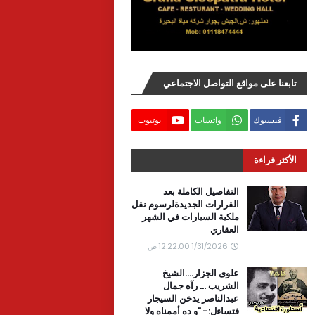
تابعنا على مواقع التواصل الاجتماعي
فيسبوك
واتساب
يوتيوب
الأكثر قراءة
التفاصيل الكاملة بعد
القرارات الجديدةلرسوم نقل
ملكية السيارات في الشهر
العقاري
1/31/2026 12:22:00 ص
علوى الجزار....الشيخ
الشريب ... رآه جمال
عبدالناصر يدخن السيجار
فتساءل:- "و ده أممناه ولا