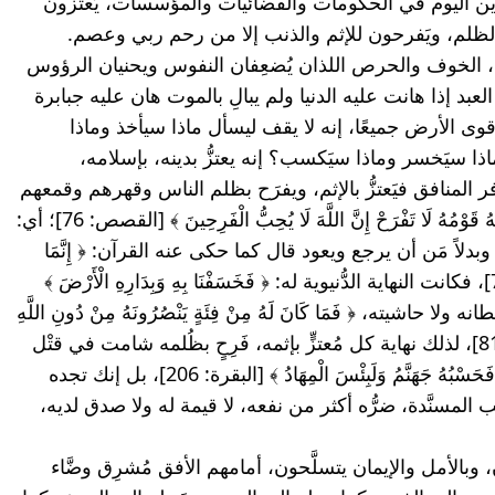
بالذنب، والعزَّة بالإثم، وهي حال كثيرين اليوم في الحكومات والفضائيات والمؤسسات، يَعتزون 
بالظلم، ويَفرحون للإثم والذنب إلا من رحم ربي وعصم.
يَمرضون بالخوف، ويعشَقون الحِرص، الخوف والحرص اللذان يُضعِفان النفوس ويحنيان الرؤوس 
ويُذلّان الأعناق ويُذهبان الأخلاق، لكنَّ العبد إذا هانت عليه الدنيا ولم يبالِ بالموت هان عليه جبابرة 
الأرض وملوك الناس وبأس الطغاة وقوى الأرض جميعًا، إنه لا يقف ليسأل ماذا سيأخذ وماذا 
سيدع؟ ماذا سيَقبِض وماذا سيدفَع؟ ماذا سيَخسر وماذا سيَكسب؟ إنه يعتزُّ بدينه، بإسلامه، 
بأخلاقه، بالحق الذي آمن به، أما الكافر المنافق فيَعتزُّ بالإثم، ويفرَح بظلم الناس وقهرهم وقمعهم 
مثل قارون عليه لعنة الله؛ ﴿ إِذْ قَالَ لَهُ قَوْمُهُ لَا تَفْرَحْ إِنَّ اللَّهَ لَا يُحِبُّ الْفَرِحِينَ ﴾ [القصص: 76]؛ أي: 
لا يحب الفَرِحين بظلم الناس أمثالك، وبدلاً مَن أن يرجع ويعود قال كما حكى عنه القرآن: ﴿ إِنَّمَا 
أُوتِيتُهُ عَلَى عِلْمٍ عِنْدِي ﴾ [القصص: 78]، فكانت النهاية الدُّنيوية له: ﴿ فَخَسَفْنَا بِهِ وَبِدَارِهِ الْأَرْضَ ﴾ 
[القصص: 81]، وما أنقذه ماله ولا سُلطانه ولا حاشيته، ﴿ فَمَا كَانَ لَهُ مِنْ فِئَةٍ يَنْصُرُونَهُ مِنْ دُونِ اللَّهِ 
وَمَا كَانَ مِنَ الْمُنْتَصِرِينَ ﴾ [القصص: 81]، لذلك نهاية كل مُعتزٍّ بإثمه، فَرِحٍ بظُلمه شامت في قتْل 
الناس محسومة، وآخرته معروفة، ﴿ فَحَسْبُهُ جَهَنَّمُ وَلَبِئْسَ الْمِهَادُ ﴾ [البقرة: 206]، بل إنك تجده 
حلوَ الكلام، حلْوَ المنظَر، لكنه كالخشب المسنَّدة، ضرُّه أكثر من نفعه، لا قيمة له ولا صدق لديه، 
أما أهل الحقِّ فهم صابرون مُرابطون، وبالأمل والإيمان يتسلَّحون، أمامهم الأفق مُشرِق وضَّاء 