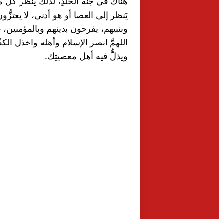
وبنبيهم، يفرحون بدينهم وبالمؤمنين، ﴿ وَلِلَّهِ 
ويذلُّ فيه أهل معصيتِك.