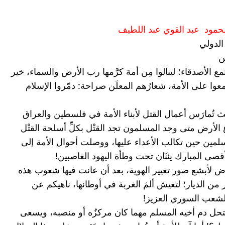
محمود  عبد القوي عبد اللطيف 
لدولي
ن 
احتشَد الأعداء، وانتفض الأقرباء، واجتمع الأصدقاء؛ لينالوا مِن أمة كرَّمها رب الأرض والسماء، خير 
أمة أُخرجت للناس، أمة الإسلام، اجتمعوا على الأمة، شعارُهم المعلَن صراحة: دمّروا الإسلام 
الأعداء تكالبوا على أمة الإسلام، ؛ حيث تُمارَس أعمال القتل لأبناء الأمة في فلسطين والعراق 
وسوريا ولبنان واليمن، وكثير مِن بقاع الأرض متى وجد المسلمون تجد القتْل بكلِّ أسلحة القتْل 
والفتْك، رحى الحرب دارت على المسلمين حين تكالب الأعداء عليها، ووصلت أحوال الأمة إلى 
ى المبارك يئنّان تحت وطأة اليهود الغاصبين!
معظم الدول العربية والإسلامية تتعرَّض لأبشع صور تغيير الهوية، بعد أن عانت فيها شعوب هذه 
الدول أعمال التعذيب والقتل والتهجير من الديار؛ لتعيش ألمَ الغربة في أوطانها، ناهيكم عن 
لشعب السوري العزيز!
أيُّ إسلام وأيُّ دين يجعل المسلم يستحل دم أخيه المسلم مهما كان مركزُه أو منصبه، ويسعى 