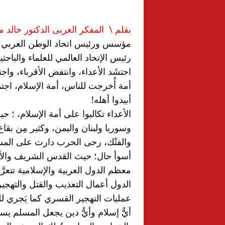
بقلم \  المفكر العربى الدكتور خالد 
مؤسس ورئيس اتحاد الوطن العربي ا
رئيس الإتحاد العالمي للعلماء والباحثي
أبيدوا أهله!
أسوأ حال؛ حيث القدس الشريف والأقص
عمليات التهجير القسري كما يَجري ل