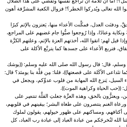
بالخراب والدمار، ويُهلك الحرث والنسل؟! أما آن للأمة أن تُراجع نفسها وتَقضي على هذا الضلال 
والخبال، أما آن لأولئك الأشرار أن يتقوا الله تعالى ويُدركوا الخطر؟! فزوال الكعبة المشرَّفة أهون 
مجتمعات غيَّبت الحقيقة، وضيَّعت الحقَّ، ودفنَت العدل، فمكَّنت الأعداء منها، يَعتزون بالإثم كبرًا 
وأطرًا وأشرًا، ويتعصَّبون للظلم حميةً ونكاية وعنادًا، وإذا رُوجعوا صبُّوا جام غضبهم على المراجع، 
وإذا عُوتبوا لم يَقبلوا من أي معاتِب، وإذا قيل لهم: اتقوا الله، أخذتهم العزة بالإثم، وعلتهم الكزَّة 
بالظُّلم، وغمَرَهم النِّفاق وضرَبَهم الشِّقاق، فتربع الأعداء على جسدها كما يتربَّع الأكلة على 
عن ثوبانَ مولى النبيِّ صلى الله عليه وسلم، قال: قال رسول الله صلى الله عليه وسلم: ((يوشك 
أن تداعَى عليكم الأمم من كل أفْقٍ كما تتَداعى الأكَلة على قصعتها))، قلنا: مِن قلَّة بنا يومئذ؟ قال: 
((لا، أنتم يومئذ كثير، ولكنكم غثاء كغثاء السيل، يَنزع الله المهابة من قلوب عدوِّكم، ويجعل في 
ل: ((حب الحياة وكراهية الموت)).
المسلمون قديمًا كانوا يتمسَّكون بالدِّين، ويعتزُّون بالحق، وهذه العزَّة جعلتِ القلَّة تنتصِر على 
الكثرة، والأميين يغلبون المتحضِّرين، ورعاة الغنم ينتصرون على طغاة البشر؛ بيقينهم في قلوبهم، 
ومصاحفهم في أيديهم، وسيوفهم على أكتافهم، ومساكنهم على ظهور خيولهم، يقولون لملوك 
الفرس وصناديد الروم: نحن قوم ابتعثنا الله لنُخرجَكم من عبادة العباد إلى عبادة رب العباد، كل 