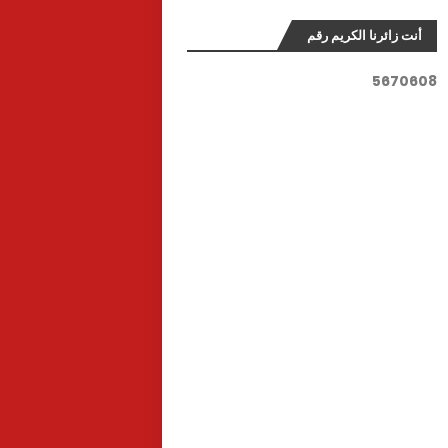
أنت زائرنا الكريم رقم
5
6
7
0
6
0
8