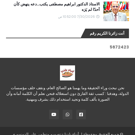
الاستاذ الدكتور ابراهيم مصطفى يكتب...دعه ينهض كأن
أحدًا لم يَرَه
7/30/2026 10:52:00 ص
أنت زائرنا الكريم رقم
5
6
7
2
4
2
3
نحن نبحث وراء الحقيقة وما يهمنا هو الصالح العام، ونقف خلف مؤسسات
الدولة، وهدفنا : كسب ثقة القارئ دون استغلاله فنحن نعلم أن الكلمة أمانه وأن
الصورة بألف كلمة ونجيد استخدام ذلك بشرف ومهنية.
© جميع الحقوق محفوظة لـ
أنباء بلدنا
- تصميم وتطوير
علي الدمنهوري