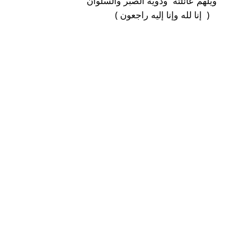
ويلهم عائلته  وذويه الصبر والسلوان 
   (  إنا لله وإنا إليه راجعون )