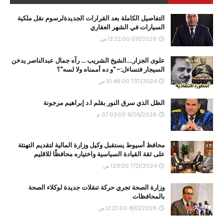
التفاصيل الكاملة بعد القرارات الجديدةلرسوم نقل ملكية
السيارات في الشهر العقاري
1/31/2026 12:22:00 ص
علوى الجزار....الشيخ الشريب ... رآه جمال عبدالناصر يدخن
السيجار فتساءل:- "و ده أممناه ولا لسه"؟
7/17/2024 10:46:00 ص
الظل الذي سرق النور بقلم ا.د إبراهيم مرجونة
8/05/2026 07:03:00 م
محافظ أسيوط يستقبل وكيل وزارة المالية لتقديم التهنئة
على ثقة القيادة السياسية واختياره محافظًا للاقليم
7/21/2024 12:11:00 ص
وزارة الصحة تجري حركة تنقلات جديدة لوكلاء الصحة
بالمحافظات
8/01/2026 12:27:00 ص