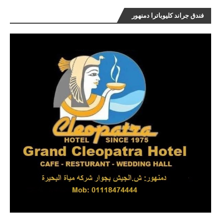
فندق جراند كليوباترا دمنهور