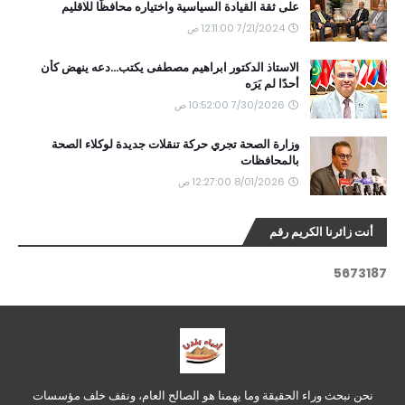
على ثقة القيادة السياسية واختياره محافظًا للاقليم
7/21/2024 12:11:00 ص
الاستاذ الدكتور ابراهيم مصطفى يكتب...دعه ينهض كأن
أحدًا لم يَرَه
7/30/2026 10:52:00 ص
وزارة الصحة تجري حركة تنقلات جديدة لوكلاء الصحة
بالمحافظات
8/01/2026 12:27:00 ص
أنت زائرنا الكريم رقم
5
6
7
3
1
8
7
نحن نبحث وراء الحقيقة وما يهمنا هو الصالح العام، ونقف خلف مؤسسات