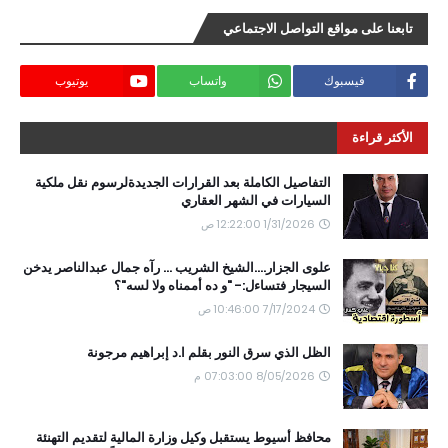
تابعنا على مواقع التواصل الاجتماعي
فيسبوك
واتساب
يوتيوب
الأكثر قراءة
التفاصيل الكاملة بعد القرارات الجديدةلرسوم نقل ملكية
السيارات في الشهر العقاري
1/31/2026 12:22:00 ص
علوى الجزار....الشيخ الشريب ... رآه جمال عبدالناصر يدخن
السيجار فتساءل:- "و ده أممناه ولا لسه"؟
7/17/2024 10:46:00 ص
الظل الذي سرق النور بقلم ا.د إبراهيم مرجونة
8/05/2026 07:03:00 م
محافظ أسيوط يستقبل وكيل وزارة المالية لتقديم التهنئة