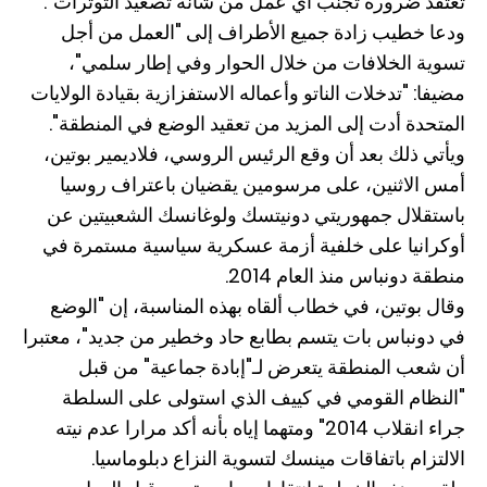
تعتقد ضرورة تجنب أي عمل من شأنه تصعيد التوترات".
ودعا خطيب زادة جميع الأطراف إلى "العمل من أجل
تسوية الخلافات من خلال الحوار وفي إطار سلمي"،
مضيفا: "تدخلات الناتو وأعماله الاستفزازية بقيادة الولايات
المتحدة أدت إلى المزيد من تعقيد الوضع في المنطقة".
ويأتي ذلك بعد أن وقع الرئيس الروسي، فلاديمير بوتين،
أمس الاثنين، على مرسومين يقضيان باعتراف روسيا
باستقلال جمهوريتي دونيتسك ولوغانسك الشعبيتين عن
أوكرانيا على خلفية أزمة عسكرية سياسية مستمرة في
منطقة دونباس منذ العام 2014.
وقال بوتين، في خطاب ألقاه بهذه المناسبة، إن "الوضع
في دونباس بات يتسم بطابع حاد وخطير من جديد"، معتبرا
أن شعب المنطقة يتعرض لـ"إبادة جماعية" من قبل
"النظام القومي في كييف الذي استولى على السلطة
جراء انقلاب 2014" ومتهما إياه بأنه أكد مرارا عدم نيته
الالتزام باتفاقات مينسك لتسوية النزاع دبلوماسيا.