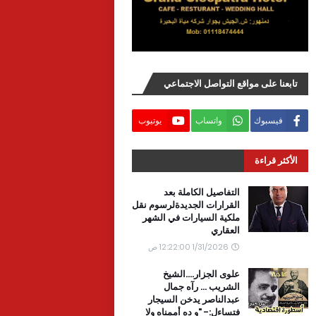
تابعنا على مواقع التواصل الاجتماعي
فيسبوك
واتساب
يوتيوب
الأكثر قراءة
التفاصيل الكاملة بعد
القرارات الجديدةلرسوم نقل
ملكية السيارات في الشهر
العقاري
1/31/2026 12:22:00 ص
علوى الجزار....الشيخ
الشريب ... رآه جمال
عبدالناصر يدخن السيجار
فتساءل:- "و ده أممناه ولا