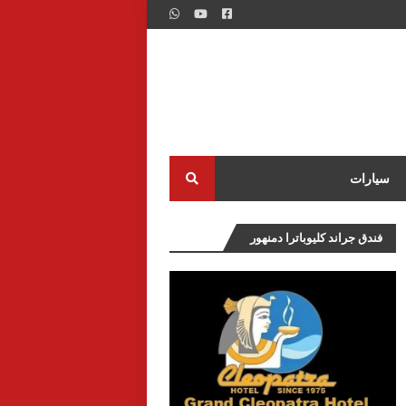
سيارات
فندق جراند كليوباترا دمنهور