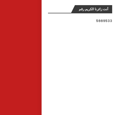
أنت زائرنا الكريم رقم
5
6
6
9
5
3
3