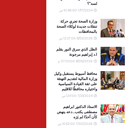
لسه"؟
7/17/2024 10:46:00 ص
وزارة الصحة تجري حركة
تنقلات جديدة لوكلاء الصحة
بالمحافظات
8/01/2026 12:27:00 ص
الظل الذي سرق النور بقلم
ا.د إبراهيم مرجونة
8/05/2026 07:03:00 م
محافظ أسيوط يستقبل وكيل
وزارة المالية لتقديم التهنئة
على ثقة القيادة السياسية
واختياره محافظًا للاقليم
7/21/2024 12:11:00 ص
الاستاذ الدكتور ابراهيم
مصطفى يكتب...دعه ينهض
كأن أحدًا لم يَرَه
7/30/2026 10:52:00 ص