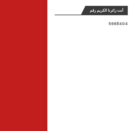
أنت زائرنا الكريم رقم
5
6
6
8
4
0
4