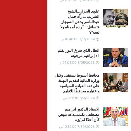
علوى الجزار....الشيخ
الشريب ... رآه جمال
عبدالناصر يدخن السيجار
فتساءل:- "و ده أممناه ولا
لسه"؟
7/17/2024 10:46:00 ص
الظل الذي سرق النور بقلم
ا.د إبراهيم مرجونة
8/05/2026 07:03:00 م
محافظ أسيوط يستقبل وكيل
وزارة المالية لتقديم التهنئة
على ثقة القيادة السياسية
واختياره محافظًا للاقليم
7/21/2024 12:11:00 ص
الاستاذ الدكتور ابراهيم
مصطفى يكتب...دعه ينهض
كأن أحدًا لم يَرَه
7/30/2026 10:52:00 ص