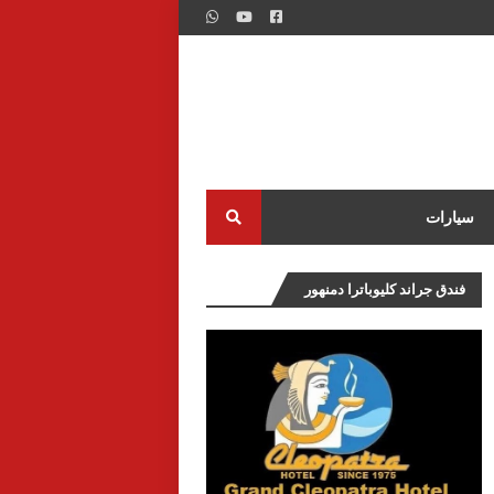
سيارات
فندق جراند كليوباترا دمنهور