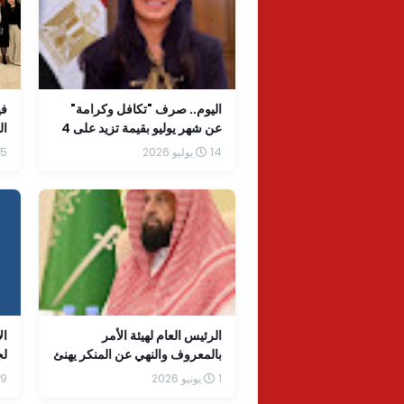
اليوم.. صرف "تكافل وكرامة"
في
عن شهر يوليو بقيمة تزيد على 4
ال
مليارات جنيه
14 يوليو 2026
5 يونيو 2026
الرئيس العام لهيئة الأمر
ال
بالمعروف والنهي عن المنكر يهنئ
لج
القيادة الرشيدة بمناسبة نجاح
"ا
1 يونيو 2026
19 أبريل 
موسم حج هذا العام 1447هـ