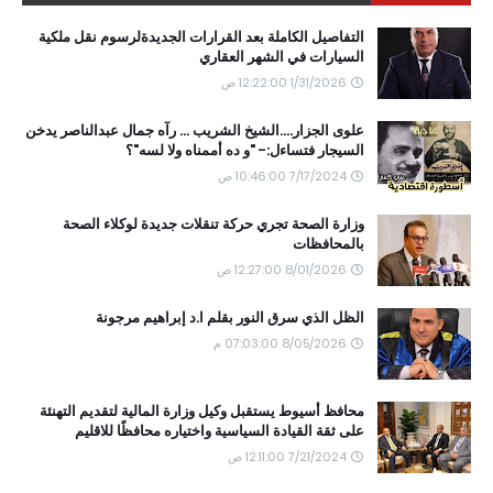
التفاصيل الكاملة بعد القرارات الجديدةلرسوم نقل ملكية
السيارات في الشهر العقاري
1/31/2026 12:22:00 ص
علوى الجزار....الشيخ الشريب ... رآه جمال عبدالناصر يدخن
السيجار فتساءل:- "و ده أممناه ولا لسه"؟
7/17/2024 10:46:00 ص
وزارة الصحة تجري حركة تنقلات جديدة لوكلاء الصحة
بالمحافظات
8/01/2026 12:27:00 ص
الظل الذي سرق النور بقلم ا.د إبراهيم مرجونة
8/05/2026 07:03:00 م
محافظ أسيوط يستقبل وكيل وزارة المالية لتقديم التهنئة
على ثقة القيادة السياسية واختياره محافظًا للاقليم
7/21/2024 12:11:00 ص