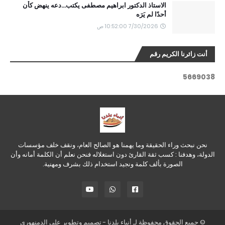
الاستاذ الدكتور ابراهيم مصطفى يكتب...دعه ينهض كأن
أحدًا لم يَرَه
7/30/2026 10:52:00 ص
أنت زائرنا الكريم رقم
5
6
6
9
0
3
8
نحن نبحث وراء الحقيقة وما يهمنا هو الصالح العام، ونقف خلف مؤسسات
الدولة، وهدفنا : كسب ثقة القارئ دون استغلاله فنحن نعلم أن الكلمة أمانه وأن
الصورة بألف كلمة ونجيد استخدام ذلك بشرف ومهنية.
© جميع الحقوق محفوظة لـ
أنباء بلدنا
- تصميم وتطوير
علي الدمنهوري