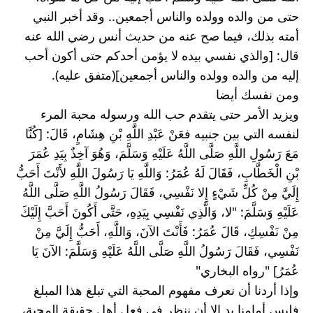
حتى من والده وولده والناس أجمعين.. وقد أخبر النبي 
أمته بذلك، فيما صح عنه من حديث أنس رضي الله عنه 
قال: [والذي نفسي بيده لا يؤمن أحدكم حتى أكون أحب 
إليه من والده وولده والناس أجمعين](متفق عليه).
ومن نفسك أيضا
ويزيد الأمر حتى يتقدم حب الله ورسوله محبة المرء 
لنفسه التي بين جنبيه فعَنْ عَبْدِ اللَّهِ بْنِ هِشَامٍ، قَالَ: [كُنَّا 
مَعَ رَسُولِ اللَّهِ صَلَّى اللَّهُ عَلَيْهِ وَسَلَّمَ، وَهُوَ آخِذٌ بِيَدِ عُمَرَ 
بْنِ الْخَطَّابِ، فَقَالَ لَهُ عُمَرُ: وَاللَّهِ يَا رَسُولَ اللَّهِ لأَنْتَ أَحَبُّ 
إِلَيَّ مِنْ كُلِّ شَيْءٍ إِلا نَفْسِي، فَقَالَ رَسُولُ اللَّهِ صَلَّى اللَّهُ 
عَلَيْهِ وَسَلَّمَ: "لا، وَالَّذِي نَفْسِي بِيَدِهِ، حَتَّى أَكُونَ أَحَبَّ إِلَيْكَ 
مِنْ نَفْسِكِ، قَالَ عُمَرُ: فَأَنْتَ الآنَ، وَاللَّهِ، أَحَبُّ إِلَيَّ مِنْ 
نَفْسِي، فَقَالَ رَسُولُ اللَّهِ صَلَّى اللَّهُ عَلَيْهِ وَسَلَّمَ: الآنَ يَا 
عُمَرُ] "رواه البخاري"
وإذا أردنا أن نعرف مفهوم المحبة التي تبلغ هذا المبلغ 
فليس أمامنا بد إلا أن ننظر في فعل أهل حقيقة المحبة، 