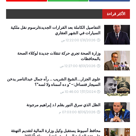
الأكثر قراءة
التفاصيل الكاملة بعد القرارات الجديدةلرسوم نقل ملكية
السيارات في الشهر العقاري
1/31/2026 12:22:00 ص
وزارة الصحة تجري حركة تنقلات جديدة لوكلاء الصحة
بالمحافظات
8/01/2026 12:27:00 ص
علوى الجزار....الشيخ الشريب ... رآه جمال عبدالناصر يدخن
السيجار فتساءل:- "و ده أممناه ولا لسه"؟
7/17/2024 10:46:00 ص
الظل الذي سرق النور بقلم ا.د إبراهيم مرجونة
8/05/2026 07:03:00 م
محافظ أسيوط يستقبل وكيل وزارة المالية لتقديم التهنئة