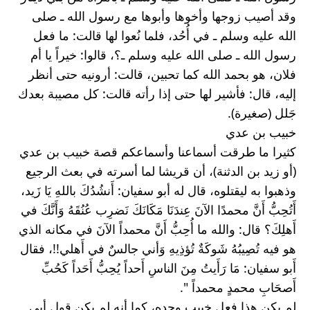
وقد أصيب زوجها وأخوها وأبوها مع رسول الله ـ صلى 
الله عليه وسلم ـ في أُحُد، فلما نُعوا لها قالت: ما فعل 
رسول الله ـ صلى الله عليه وسلم ـ؟، قالوا: خيراً يا أم 
فلان، هو بحمد الله كما تحبين، قالت: أرونيه حتى أنظر 
إليه، قال: فأشير لها حتى إذا رأته قالت: كل مصيبة بعدك 
جَلل (صغيرة).
خبيب بن عدي
كثيرا ما طرقت أسماعنا وأسماعكم قصة خبيب بن عدي 
(أو زيد بن الدثنة)، أن قريشا لما أسرته في بعث الرجيع 
وذهبوا به ليقتلوه، قال له أبو سفيان: أَنشُدُكَ باللهِ يَا زَيد، 
أَتُحِبُّ أَنَّ محمدًا الآنَ عِندَنَا مَكَانَكَ نَضرِب عُنُقَهُ وَأَنَّكَ في 
أَهلِكَ؟ قال: والله ما أُحِبُّ أَنَّ محمداً الآنَ في مكانه الذي 
هو فيه تُصِيبُهُ شَوكَةٌ تُؤذِيهِ وَأني جالسٌ في أَهلي!!، فقال 
أَبو سفيان: مَا رَأَيتُ مِنَ الناسِ أَحداً يُحِبُّ أَحَداً كَحُبِّ 
أَصحَابِ محمدٍ محمداً ".
لم يكن هذا فعل خبيب وحده، كما أنه لم يكن قول أبي 