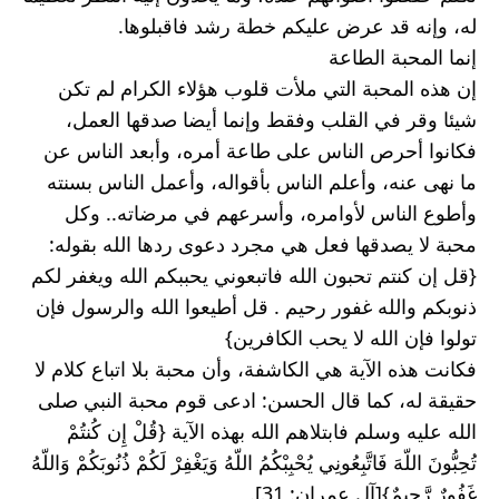
له، وإنه قد عرض عليكم خطة رشد فاقبلوها.
إنما المحبة الطاعة
إن هذه المحبة التي ملأت قلوب هؤلاء الكرام لم تكن 
شيئا وقر في القلب وفقط وإنما أيضا صدقها العمل، 
فكانوا أحرص الناس على طاعة أمره، وأبعد الناس عن 
ما نهى عنه، وأعلم الناس بأقواله، وأعمل الناس بسنته 
وأطوع الناس لأوامره، وأسرعهم في مرضاته.. وكل 
محبة لا يصدقها فعل هي مجرد دعوى ردها الله بقوله: 
{قل إن كنتم تحبون الله فاتبعوني يحببكم الله ويغفر لكم 
ذنوبكم والله غفور رحيم . قل أطيعوا الله والرسول فإن 
تولوا فإن الله لا يحب الكافرين} 
فكانت هذه الآية هي الكاشفة، وأن محبة بلا اتباع كلام لا 
حقيقة له، كما قال الحسن: ادعى قوم محبة النبي صلى 
الله عليه وسلم فابتلاهم الله بهذه الآية {قُلْ إِن كُنتُمْ 
تُحِبُّونَ اللّهَ فَاتَّبِعُونِي يُحْبِبْكُمُ اللّهُ وَيَغْفِرْ لَكُمْ ذُنُوبَكُمْ وَاللّهُ 
غَفُورٌ رَّحِيمٌ}[آل عمران: 31].