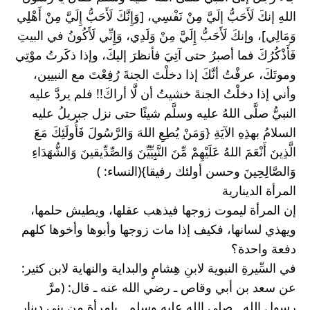
اللهِ إنكَ لَأَحَبُّ إلَيَّ مِنْ نَفْسِي، [وَإِنَّكَ لَأَحَبُّ إِلَيَّ مِنْ أَهْلِي 
وَمَالِي]، وإنكَ لَأَحَبُّ إِلَيَّ مِنْ وَلَدِي، وَإِنِّي لَأَكُونُ في البيتِ 
فَأَذْكُرُكَ فما أصبرُ حتى آتِيَ فأنظرَ إليكَ، وإذا ذكَرتُ موْتِي 
وموتَكَ، عرفْتُ أنَّكَ إذا دخلْتَ الجنةَ رُفِعْتَ مع النبيين، 
وأني إذا دخلْتُ الجنةَ خشيتُ أن لَّا أراكَ!! فلم يردَّ عليه 
النبيُّ صلَّى اللهُ عليه وسلَّم شيئًا حتى نزل جبريلُ عليه 
السلامُ بهذِهِ الآيَةِ {وَمَنْ يُطِعِ اللهَ وَالرَّسُولَ فَأُولَئِكَ مَعَ 
الَّذِينَ أَنْعَمَ اللهُ عَلَيْهِمْ مِّنَ النَّبِيِّيِّنَ وَالصِّدِّيقينَ وَالشُّهَدَاءِ 
وَالصَّالِحِينَ وحسن أولئك رفيقا}(النساء: )
المرأة الدينارية
إن المرأة ليموت زوجها فيذهب عقلها، ويطيش حلمها، 
ويهذي لسانها، فكيف إذا مات زوجها وأبوها وأخوها كلهم 
دفعة واحدة؟
في السِّيرةِ النبوية لابنِ هِشامٍ والبداية والنهاية لابن كثير: 
عن سعد بن أبي وقاص ـ رضي الله عنه ـ قال: (مرَّ 
رسول الله ـ صلى الله عليه وسلم ـ بامرأة من بني دينار 