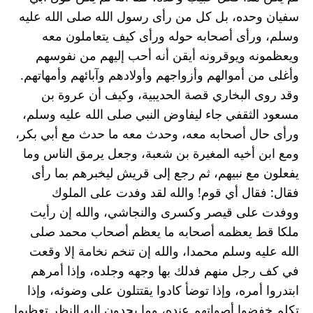
سفيان وحده، بل كل من رأى رسول الله صلى الله عليه 
وسلم، ورأى أصحابه حوله ورأى كيف يتعاملون معه 
ويعظمونه ويوقرونه أيقن أنه أحب إليهم من نفوسهم 
وأغلى من أموالهم وأزواجهم وأولادهم وآبائهم وأمهاتهم.
وقد روى البخاري قصة الحديبية، وكيف أن عروة بن 
مسعود الثقفي جاء ليفاوض النبي صلى الله عليه وسلم، 
ورأى حال أصحابه معه، وحدث معه ما حدث مع أبي بكر، 
ومع ابن أخيه المغيرة بن شعبة، وجعل يرمق الناس وما 
يفعلون مع نبيهم، ثم رجع إلى قريش ليخبرهم بما رأى 
فقال: فقال أي قوم! والله لقد وفدت على الملوك 
ووفدت على قيصر وكسرى والنجاشي، والله إن رأيت 
ملكا قط يعظمه أصحابه ما يعظم أصحاب محمد صلى 
الله عليه وسلم محمدا، والله إن تنخم نخامة إلا وقعت 
في كف رجل منهم فدلك بها وجهه وجلده، وإذا أمرهم 
ابتدروا أمره، وإذا توضأ كادوا يقتتلون على وضوئه، وإذا 
تكلم خفضوا أصواتهم عنده، وما يحدون إليه النظر تعظيما 