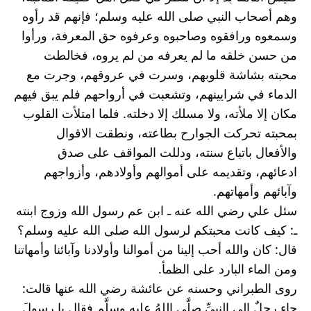
وهم أصحاب النبي صلى الله عليه وسلم؛ فإنهم قد رأوه 
وسمعوه ورافقوه وصاحبوه وعرفوه حق المعرفة، ورأوا 
من حسن خلقه ما لم يعرفه من لم يروه، فخالطت 
محبته بشاشة قلوبهم، وسرت في عروقهم، وجرت مع 
الدماء في شرايينهم، وتشعبت في أرواحهم فلم يبق فيهم 
مكان إلا ملأته، ولا مسلك إلا دخلته. فلما امتلأت القلوب 
بمحبته تحركت الجوارح بطاعته، ونطقت الاقوال 
والأفعال باتباع سنته، ودللت المواقف على صدق 
ادعائهم، وتقديمه على أموالهم وأولادهم، وأزواجهم 
وآبائهم وأمهاتهم.
سئل علي رضي الله عنه ـ ابن عم رسول الله وزوج ابنته 
ـ: كيف كانت محبتكم لرسول الله صلى الله عليه وسلم؟
قال: كان والله أحب إلينا من أموالنا وأولادنا وآبائنا وأمهاتنا 
ومن الماء البارد على الظمأ.
روى الطبراني وحسنه عن عائشة رضي الله عنها قالت: 
جاء رجلٌ إلى النبيِّ صلَّى اللهُ عليه وسلَّم فقال يا رسولَ 