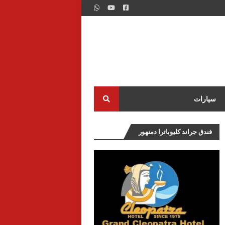
سيارات
فندق جراند كليوباترا دمنهور