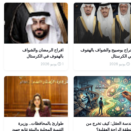
راح بوصبيح والشواف بالهفوف
افراح الرمضان والشواف
 الكرستال
بالهفوف في الكرستال
1 يونيو 2026
دسة العقل: كيف تخرج من
طوارئ بالمحافظات.. وزيرة
طقة الراحة العقلية؟
التنمية المحلية والبيئة تتابع جهود