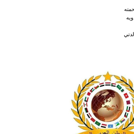
حمته
ويه
الدتي