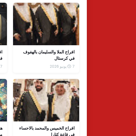
افراح الملا والسليمان بالهفوف
اف
في كرستال
في
7 يونيو 2026
7 يونيو 2026
افراح الخميس والمحمد بالاحساء
هن
في قاعة كتارا
من