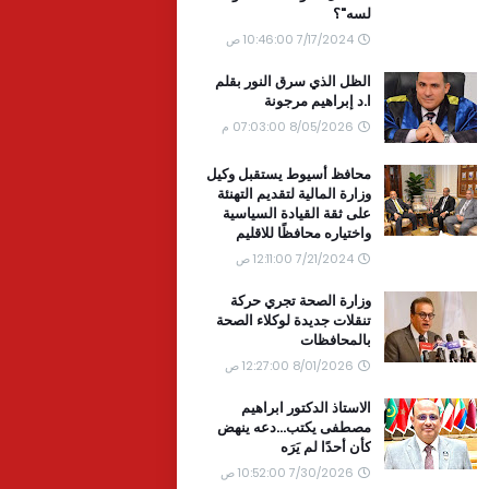
لسه"؟
7/17/2024 10:46:00 ص
الظل الذي سرق النور بقلم
ا.د إبراهيم مرجونة
8/05/2026 07:03:00 م
محافظ أسيوط يستقبل وكيل
وزارة المالية لتقديم التهنئة
على ثقة القيادة السياسية
واختياره محافظًا للاقليم
7/21/2024 12:11:00 ص
وزارة الصحة تجري حركة
تنقلات جديدة لوكلاء الصحة
بالمحافظات
8/01/2026 12:27:00 ص
الاستاذ الدكتور ابراهيم
مصطفى يكتب...دعه ينهض
كأن أحدًا لم يَرَه
7/30/2026 10:52:00 ص