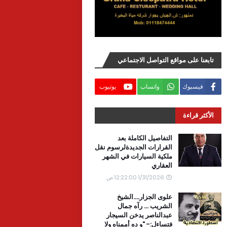
تابعنا على مواقع التواصل الاجتماعي
فيسبوك
واتساب
يوتيوب
الأكثر قراءة
التفاصيل الكاملة بعد
القرارات الجديدةلرسوم نقل
ملكية السيارات في الشهر
العقاري
1/31/2026 12:22:00 ص
علوى الجزار....الشيخ
الشريب ... رآه جمال
عبدالناصر يدخن السيجار
فتساءل:- "و ده أممناه ولا