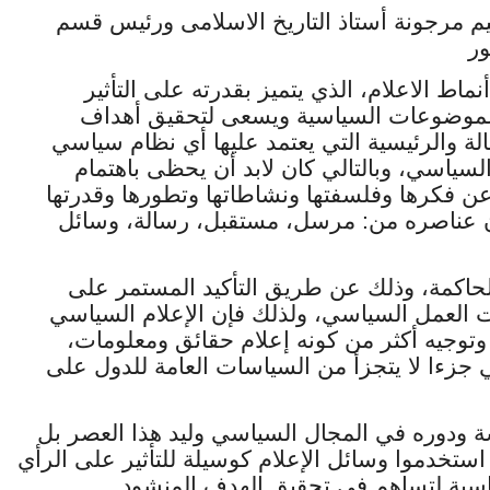
يم مرجونة أستاذ التاريخ الاسلامى ورئيس قسم
ور
ماط الاعلام، الذي يتميز بقدرته على التأثير
ية الموضوعات السياسية ويسعى لتحقيق أهداف
الة والرئيسية التي يعتمد عليها أي نظام سياسي
سياسي، وبالتالي كان لابد أن يحظى باهتمام
 عن فكرها وفلسفتها ونشاطاتها وتطورها وقدرتها
ون عناصره من: مرسل، مستقبل، رسالة، وسائل
لحاكمة، وذلك عن طريق التأكيد المستمر على
ات العمل السياسي، ولذلك فإن الإعلام السياسي
وتوجيه أكثر من كونه إعلام حقائق ومعلومات،
 جزءا لا يتجزأ من السياسات العامة للدول على
سة ودوره في المجال السياسي وليد هذا العصر بل
 استخدموا وسائل الإعلام كوسيلة للتأثير على الرأي
ياسية لتساهم في تحقيق الهدف المنشود.