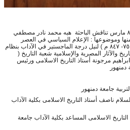
في اليوم العالمى للمرأة اليوم ٨ مارس تناقش الباحثة هبه محمد نادر مصطفي
ها وموضوعها : الإعلام السياسي في العصر
العباسي الاول ( ١٣٢- ٢٣٢ ه‍ / ٧٥٠- ٨٤٧ م ) لنيل درجة الماجستير في الآداب بنظام
خ والآثار المصرية والإسلامية شعبة التاريخ (
براهيم مرجونة أستاذ التاريخ الاسلامى ورئيس
ة دمنهور
تربية جامعة دمنهور
سلام ناصف أستاذ التاريخ الاسلامى بكلية الآداب
لتاريخ الاسلامى المساعد بكلية الآداب جامعة