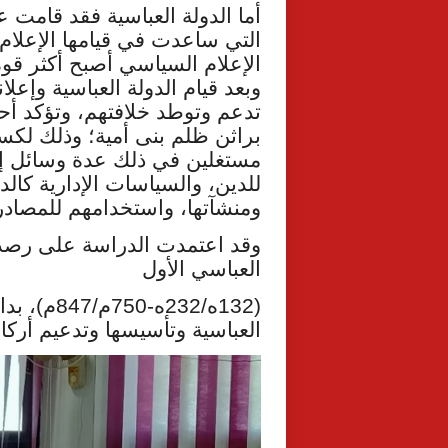
أما الدولة العباسية فقد قامت ع
التي ساعدت في قيامها الإعلام
الإعلام السياسي أصبح أكثر قوة 
وبعد قيام الدولة العباسية وإعلا
تدعم وتوطد خلافتهم، وتؤكد أح
براثن ظلم بنى أمية؛ وذلك لكس
مستغلين في ذلك عدة وسائل إع
للدين، والسياسات الإدارية كال
ومنشآتها، واستخدامهم للمصادر 
وقد اعتمدت الدراسة على رصد أ
العباسي الأول
(132ه/232
العباسية وتأسيسها وتدعيم أركا