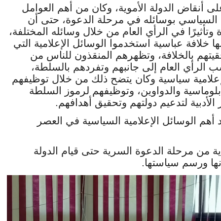
لى أنقاض الدولة الأموية، وكان من أهم العوامل
 السياسي بوسائله في مرحلة الدعوة، حتى أن
وتأثيرًا في الرأي العام من خلال وسائله المختلفة،
نها خلافة عباسية استخدموا الوسائل الإعلامية التي
قيتهم بالخلافة، وتظهرهم المنقذون للناس من
ب الرأي العام إلى جانبهم وتفردهم بالسلطة،
لامية سياسية وكان يتضح ذلك من خلال توظيفهم
دبلوماسية والدواوين، وتوظيفهم لرموز السلطة
الأدبية لتدعيم دولتهم وتحقيق أهدافهم.
هم الوسائل الإعلامية السياسية في العصر
ه-750م/847م)، بداية من مرحلة الدعوة السرية حتى قيام الدولة
نها ورسم سياستها.