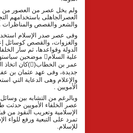
ولم يخل عصر من العصور من است
العصرالجاهلى باستخدامهم التجا
والشعر والقصص والمناظرات وس
وفى عصر صدر الإسلام استخدمو
والغزوات، والقصص كوسائل إعل
الدولة وقواعدها، ثم سار الخل
علية السلام
موضحين سياستهم 

عمر بن الخطاب(
)كان اتخاذ ا

جديدة، وفى عهد عثمان بن عفا
والإعلام وهى الدعاية التي اس
الأمويين .
وبالرغم من التشابه بين وسائل 
عصر الخلفاء الأمويين حدثت ط
الإسلامية وتعريب النقود من قب
تمرد على التبعية ورفع للواء ال
للإسلام.