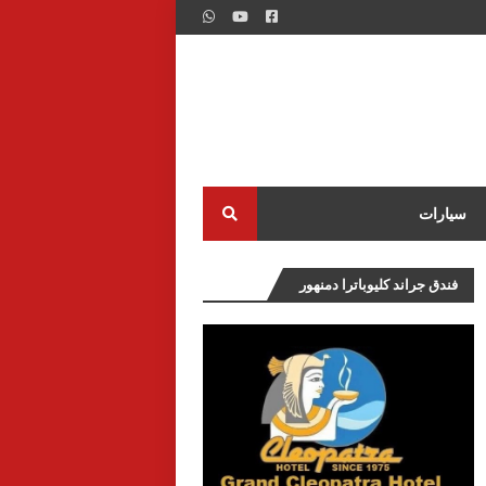
سيارات
فندق جراند كليوباترا دمنهور