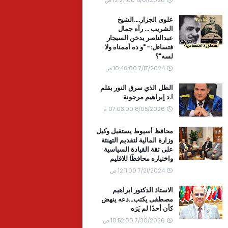
علوى الجزار....الشيخ
الشريب ... رآه جمال
عبدالناصر يدخن السيجار
فتساءل:- "و ده أممناه ولا
لسه"؟
7/17/2024 10:46:00 ص
الظل الذي سرق النور بقلم
ا.د إبراهيم مرجونة
8/05/2026 07:03:00 م
محافظ أسيوط يستقبل وكيل
وزارة المالية لتقديم التهنئة
على ثقة القيادة السياسية
واختياره محافظًا للاقليم
7/21/2024 12:11:00 ص
الاستاذ الدكتور ابراهيم
مصطفى يكتب...دعه ينهض
كأن أحدًا لم يَرَه
7/30/2026 10:52:00 ص