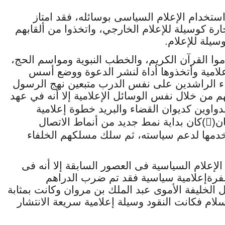
خدام الإعلام السياسى بوسائله، فقد امتاز
رة كوسيلة للإعلام الخارجي، واتخذوا من ألقابهم
يلة للإعلام.
ا القرآن الكريم، والخطب النبوية ومواسم الحج،
امية وأتخذوها أداة لنشر الدعوة ووضع أسس
فاء الراشدين على نفس الدرب متبعين نهج الرسول
من خلال نفس الوسائل الإعلامية إلا أنه في عهد
لدواوين كديوان القضاء والبريد خطوة إعلامية
ن(
)كان بداية نمط جديد من أنماط الاتصال

تخدمها لدعم سياسته، ثم سلك مسلكهم الخلفاء
الإعلام السياسية فى العصور السابقة إلا أنه فى
فرةإعلامية سياسية فقد تم ضرب الدراهم
ل الخليفة الأموى عبد الملك بن مروان وكانت بمثابة
إسلام فكانت النقود وسيلة إعلامية سريعة الانتشار