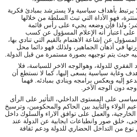
 لا يرتبط بأهداف سياسية ولا يسترشد بمبادئ فكرية
ترة، فهو الأداة التي تبث السلطة من خلالها
نتشر؛ ولذا فإن وضعه يجيء على رأس قائمة
، على اعتبار أنه الإعلام المسؤول عن كسب
مسؤول عن إشاعة الاهتمام بالقيم التي تنادي بها،
تها في أذهان الجماهير، ولذلك فهو دائما محل
ه حيث يتم توجيهه بصورة مستمرة من قبل الدولة.
 الفقري للدولة، وهوالوجه الاخر للسياسة، فلا
هدف وغاية سياسية يسعى إليها، كما لا نستطع أن
يدعو إليه ويعكس برامجه وينادي بمبادئه. فهما
وجه دون الوجه الآخر.
سياسى على المستوى الداخلي، التأثير على الرأى
يم الولاء والتأييد بين الحاكم والمحكومين، وترسيخ
ة الخارجية، والعمل على توافق الاراء والسلوك داخل
ى، خلق صور وانطباعات ايجابية عن الدولة عند
نوع من التداخل الحضاري للدولة ودعم ثقافة