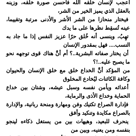
أعجب لإنسان خلقه الله فأحسن صورة خلقه، وزينه
بالعقل الذي يميز الخير من الشر،
فيختار منحازا من الشر الأشر والأدنى مرتبة وتقييما،
عينه تُسقِط نظرها على ما يدك
تهِبُ، وينسى أنه خُلق حرًا عزيز النفس إذا ما جاد به
النسب.... فهل بمقدور الإنسان
أن يختار صفاته البشرية..؟ أم أنَّ هناك قوى توجهه نحو
ما يصبح عليه..!؟
من المؤكد أنَّ الخداع خلق مع خلق الإنسان والحيوان
وكافة الكائنات ليُخادع المخلوق
أعدائه ويأمن نفسه وسبل عيشه، وشتان بين خداع
الحماية وخداع الأذى والرماية،
فإدارة الصراع تكتيك وفن ومهارة ومنحة ربانية، والإدارة
بالصراع مكايدة وتنكيد وأفق
ينحرف للبعيد، وهيهات بين من يستغل ذكاءه لينجو
بنفسه ومن يعنيه، وبين من