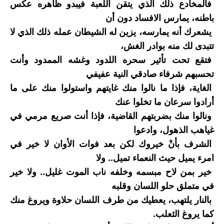
فالمخادع ذلك الذي يتقن اللعبة فيبدو ظاهره عكس
باطنه، يمارس الافساد دون أن
يشعرك أنه يمارسه، يزين له الشيطان عمله ذلك الذي لا
تتبدى لك منه بوادر الغش،
فتقع تحت تأثير سحره اللدود وغشه الممدود وأنت
تحسبهم شرفاء صادقي النية عفيفي
الغاية، فإذا ما نالوا منك غايتهم واستولوا منك على ما
أرادوا سرعان ما تخلوا عنك
ونالوا منك بضربتهم القاضية، فإذا أنت صريع مرمي في
غياهب الذهول، وادعوا
الشرف بأنْ خيروك لكن بعد فوات الأوان لا خير في
امرء يميل حيث النعماء تميل.. ولا
خير بمن لاح مبسمه وخلفه ناب الموت غليل.. ولا خير
في متملق حلو اللسان وقلبه
بالنار يلتهب، يعطيك من طرف اللسان حلاوة ويروغ منك
كما يروغ الثعلب.