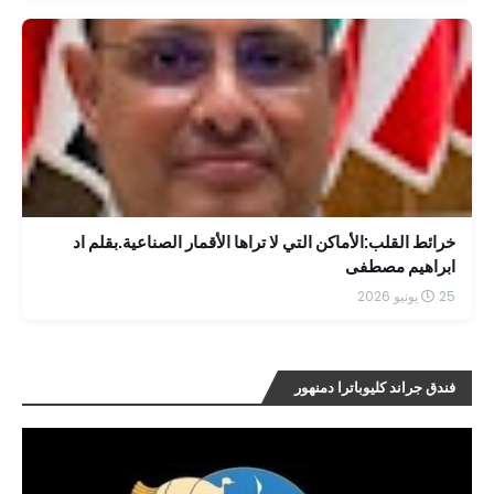
خرائط القلب:الأماكن التي لا تراها الأقمار الصناعية.بقلم اد
ابراهيم مصطفى
25 يونيو 2026
فندق جراند كليوباترا دمنهور