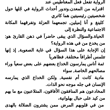
الرواية تفعل فعل المغناطيس عند
اقنرابه من المعدن.وتدور أحداث الرواية في جُلها حول
شخصيتين رئيسيتين هما كاتري
كلينغ و آنا إميلين, تجمعهما العزلة وتفرقهما المكانة
الاجتماعية والنظرة إلى
الحياة.والسؤال الذي يبقى حاضراَ في ذهن القارئ هو:
من يخدع من في هذه الرواية؟
إن الإجابة على هذا السؤال في غاية الصعوبة, إذ إنها
تتلمس أطرافاَ مختلفة, فظاهرياَ
ثمة أناس يمارسون الخداع بعضهم على بعض سعياَ وراء
مصالحهم الخاصة, سواء
مادية كانت أم نفسية, ولكن الخداع الذي يمارسه
الإنسان في جله موجه نحو الذات.
المخادعون هم المنافقون الأفاقون، المتلاعبون مع ما بهم
من كيد على حبال بهلوانية،
من في قلوبهم المرض ممن يشترون الضلالة بالهدى