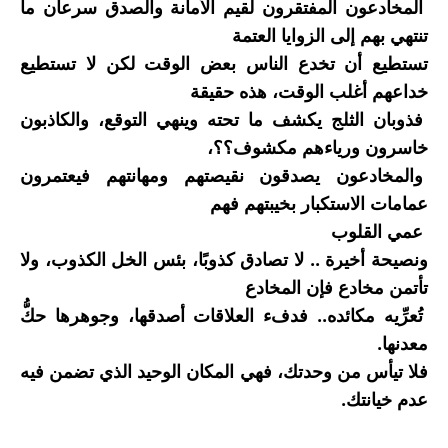
المخادعون المفتقرون لقيم الأمانة والصدق سرعان ما
تنتهي بهم إلى الزوايا العتمة
تستطيع أن تخدع الناس بعض الوقت لكن لا تستطيع
خداعهم أغلب الوقت، هذه حقيقة
فذوبان الثلج يكشف ما تحته وينهي التوقع، والكاذبون
خاسرون ورياءهم مكشوف؟؟،
والمخادعون يصدقون نقيصتهم ومهانتهم فيعتمرون
عمامات الاستكبار بخيبتهم فهم
عمي القلوب
ونصيحة أخيرة .. لا تصادق كذوبًا، بئس الخل الكذوب، ولا
تأتمن مخادع فإن المخادع
تُعرِّيه مكائده.. فدفء العلاقات أصدقها، وجوهرها حكُّ
معدنها.
فلا تيأس من وحدتك، فهي المكان الوحيد الذي تضمن فيه
عدم خيانتك.