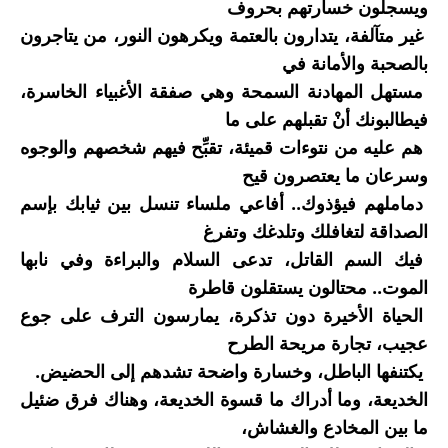
ويسجلون خسارتهم بحروف
غير متآلفة، يتدارون بالعتمة ويكرهون النور، من يتاجرون
بالصحبة والأمانة في
مستهل المهادنة السمحة وهي صفقة الأغبياء الخاسرة،
فيطالبونك أنْ تقبلهم على ما
هم عليه من نتوءات قميئة، تقبِّح فيهم شخصهم والوجوه
وسرعان ما يعتصرون قيح
دماملهم فيؤذوك.. أفاعي ملساء تنسل بين ثيابك بإسم
الصداقة لتغافلك وتلدغك وتفرغ
فيك السم القاتل، تدعى السلام والبراءة وفي نابها
الموت.. محتالون يستقلون قاطرة
الحياة الأخيرة دون تذكرة، يمارسون الترف على جوع
عجيب، تجارة مريحة الطرح
يكتنفها الباطل، وخسارة واضحة تشدهم إلى الحضيض.
الخديعة، وما أدراك ما قسوة الخديعة، وهناك فرق ضئيل
ما بين المخادع والغشاش،