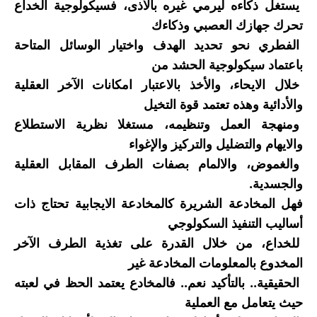
يستغل ذكاءه ليرمي غيره بالأذى، فسيكولوجية الخداع
تحرك جهازك العصبي وذكاءك
الفطري نحو تحديد الهدف واختيار الوسائل المتاحة
باعتماد سيكولوجية الحشد من
خلال الايحاء، والأخذ بالاعتبار امكانات الآخر العقلية
والأدائية وهذه تعتمد قوة التخيل
ومنهجة العمل وتنظيمه، مستغلا نظرية الاستطلاع
والايهام والتضليل والتركيز والإغواء
والغموض، والالمام بصفات الطرف المقابل العقلية
والجسدية.
فهل المخادعة الشريرة كالمخادعة الايجابية تحتاج ذات
أساليب التنفيذ السكولوجي
للخداع، من خلال القدرة على تغذية الطرف الآخر
المخدوع بالمعلومات المخادعة غير
الحقيقية.. بالتأكيد نعم.. فالمخادع يعتمد الحظ في لعبته
حيث يتعامل مع العملية