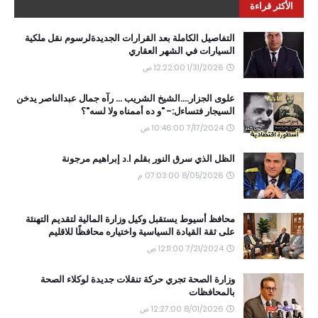
الأكثر قراءة
التفاصيل الكاملة بعد القرارات الجديدةلرسوم نقل ملكية
السيارات في الشهر العقاري
1/31/2026 12:22:00 ص
علوى الجزار....الشيخ الشريب ... رآه جمال عبدالناصر يدخن
السيجار فتساءل:- "و ده أممناه ولا لسه"؟
7/17/2024 10:46:00 ص
الظل الذي سرق النور بقلم ا.د إبراهيم مرجونة
8/05/2026 07:03:00 م
محافظ أسيوط يستقبل وكيل وزارة المالية لتقديم التهنئة
على ثقة القيادة السياسية واختياره محافظًا للاقليم
7/21/2024 12:11:00 ص
وزارة الصحة تجري حركة تنقلات جديدة لوكلاء الصحة
بالمحافظات
8/01/2026 12:27:00 ص