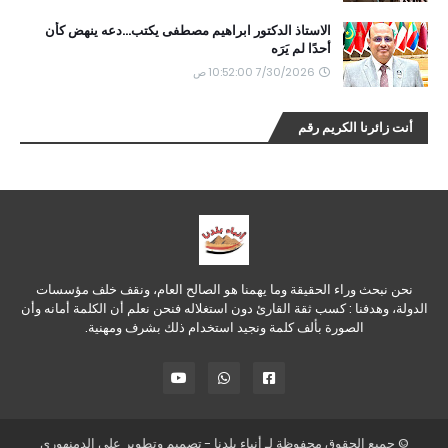
الاستاذ الدكتور ابراهيم مصطفى يكتب...دعه ينهض كأن
أحدًا لم يَرَه
7/30/2026 10:52:00 ص
أنت زائرنا الكريم رقم
نحن نبحث وراء الحقيقة وما يهمنا هو الصالح العام، ونقف خلف مؤسسات
الدولة، وهدفنا : كسب ثقة القارئ دون استغلاله فنحن نعلم أن الكلمة أمانه وأن
الصورة بألف كلمة ونجيد استخدام ذلك بشرف ومهنية.
© جميع الحقوق محفوظة لـ
أنباء بلدنا
- تصميم وتطوير
علي الدمنهوري