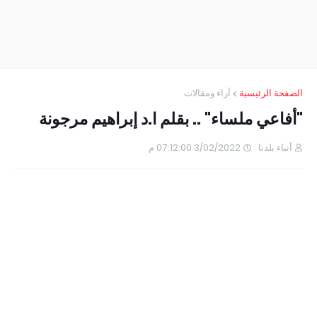
الصفحة الرئيسية
آراء ومقالات
"أفاعي ملساء" .. بقلم ا.د إبراهيم مرجونة
أنباء بلدنا
3/02/2022 07:12:00 م