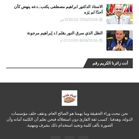
الاستاذ الدكتور ابراهيم مصطفى يكتب...دعه ينهض كأن
أحدًا لم يَرَه
7/30/2026 10:52:00 ص
الظل الذي سرق النور بقلم ا.د إبراهيم مرجونة
8/05/2026 07:03:00 م
أنت زائرنا الكريم رقم
نحن نبحث وراء الحقيقة وما يهمنا هو الصالح العام، ونقف خلف مؤسسات
الدولة، وهدفنا : كسب ثقة القارئ دون استغلاله فنحن نعلم أن الكلمة أمانه وأن
الصورة بألف كلمة ونجيد استخدام ذلك بشرف ومهنية.