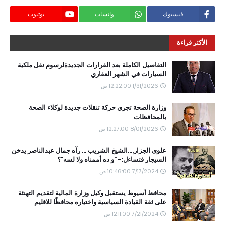
فيسبوك
واتساب
يوتيوب
الأكثر قراءة
التفاصيل الكاملة بعد القرارات الجديدةلرسوم نقل ملكية
السيارات في الشهر العقاري
1/31/2026 12:22:00 ص
وزارة الصحة تجري حركة تنقلات جديدة لوكلاء الصحة
بالمحافظات
8/01/2026 12:27:00 ص
علوى الجزار....الشيخ الشريب ... رآه جمال عبدالناصر يدخن
السيجار فتساءل:- "و ده أممناه ولا لسه"؟
7/17/2024 10:46:00 ص
محافظ أسيوط يستقبل وكيل وزارة المالية لتقديم التهنئة
على ثقة القيادة السياسية واختياره محافظًا للاقليم
7/21/2024 12:11:00 ص