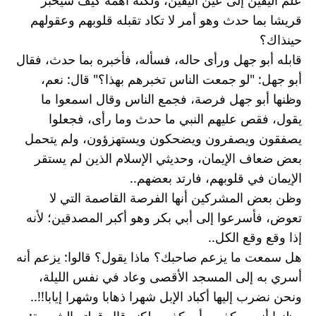
علم اليقين إلى عين اليقين، ولكنه أهمه كيف سيخبر 
قريشا بما حدث وهو أمر لا تكاد تقبله قلوبهم وعقولهم 
حينذاك؟
قابله أبو جهل ورأى حاله، فسأله، فأخبره بما حدث، فقال 
أبو جهل: "لو جمعت الناس تخبرهم بهذا؟" قال: نعم، 
وظنها أبو جهل فرصة، فجمع الناس وقال اسمعوا ما 
يقول، فقص عليهم النبي ما حدث وما رأى، فجعلوا 
يصفقون ويصفرون ويضحكون ويستهزؤون، ولم يتحمل 
بعض ضعاف الإيمان، وحديثي الإسلام الذين لم يستقر 
الإيمان في قلوبهم، فارتد بعضهم..
وظن بعض المشركين أنها الفرصة القاصمة التي لا 
تعوض، فأسرعوا إلى أبي بكر وهو أكبر المصدقين؛ لأنه 
إذا وقع وقع الكل..
هل سمعت ما يزعم صاحبك؟ ماذا يقول؟ قالوا: يزعم أنه 
أسري به إلى المسجد الأقصى وعاد في نفس الليلة، 
ونحن نضرب إليها أكباد الإبل شهرا ذهابا وشهرا إيابا!!.. 