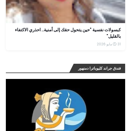
كبسولات نفسية "حين يتحول حقك إلى أمنية.. احذري الاكتفاء
بالقليل"
31 مايو 2026
فندق جراند كليوباترا دمنهور