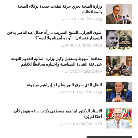
وزارة الصحة تجري حركة تنقلات جديدة لوكلاء الصحة
بالمحافظات
8/01/2026 12:27:00 ص
علوى الجزار....الشيخ الشريب ... رآه جمال عبدالناصر يدخن
السيجار فتساءل:- "و ده أممناه ولا لسه"؟
7/17/2024 10:46:00 ص
محافظ أسيوط يستقبل وكيل وزارة المالية لتقديم التهنئة
على ثقة القيادة السياسية واختياره محافظًا للاقليم
7/21/2024 12:11:00 ص
الظل الذي سرق النور بقلم ا.د إبراهيم مرجونة
8/05/2026 07:03:00 م
الاستاذ الدكتور ابراهيم مصطفى يكتب...دعه ينهض كأن
أحدًا لم يَرَه
7/30/2026 10:52:00 ص