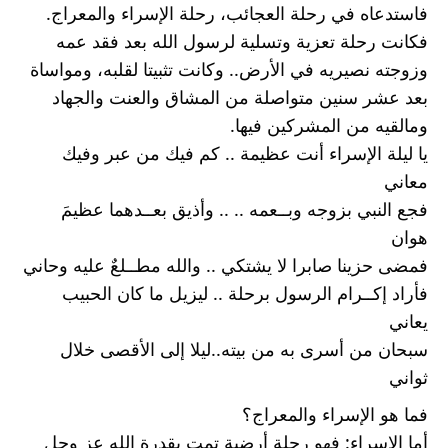
فاستدعاه في رحلة العجائب، رحلة الإسراء والمعراج.
فكانت رحلة تعزية وتسلية لرسول الله بعد فقد عمه 
وزوجته نصيريه في الأرض.. وكانت تثبيتا لقلبه، ومواساة 
بعد عشر سنين متواصلة من المشاق والعنت والجهاد 
ومالقيه من المشركين فيها.
يا ليلة الإسراء أنت عظيمة .. كم فيك من عبر وفيك 
معاني
فجع النبي بزوجه وبــعمه .. .. وأذيق بعــدهما عظيمَ 
هوان
فمضى حزينا صابرا لا يشتكي .. والله مطــلعٌ عليه وحاني
فأراد إكــرام الرسول برحلة .. ليزيل ما كان الحبيب 
يعاني
سبحان من أسرى به من بيته..ليلا إلى الأقصى خلال 
ثواني
فما هو الإسراء والمعراج؟
أما الإسراء: فهو رحلة أرضية تمت بقدرة الله عز وجل 