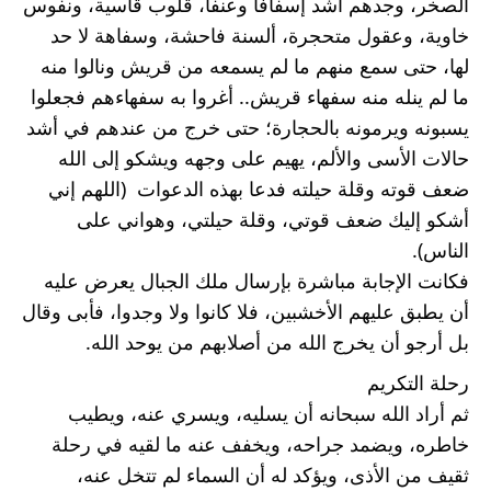
الصخر، وجدهم أشد إسفافا وعنفا، قلوب قاسية، ونفوس 
خاوية، وعقول متحجرة، ألسنة فاحشة، وسفاهة لا حد 
لها، حتى سمع منهم ما لم يسمعه من قريش ونالوا منه 
ما لم ينله منه سفهاء قريش.. أغروا به سفهاءهم فجعلوا 
يسبونه ويرمونه بالحجارة؛ حتى خرج من عندهم في أشد 
حالات الأسى والألم، يهيم على وجهه ويشكو إلى الله 
ضعف قوته وقلة حيلته فدعا بهذه الدعوات  (اللهم إني 
أشكو إليك ضعف قوتي، وقلة حيلتي، وهواني على 
الناس).
فكانت الإجابة مباشرة بإرسال ملك الجبال يعرض عليه 
أن يطبق عليهم الأخشبين، فلا كانوا ولا وجدوا، فأبى وقال 
بل أرجو أن يخرج الله من أصلابهم من يوحد الله.
رحلة التكريم
ثم أراد الله سبحانه أن يسليه، ويسري عنه، ويطيب 
خاطره، ويضمد جراحه، ويخفف عنه ما لقيه في رحلة 
ثقيف من الأذى، ويؤكد له أن السماء لم تتخل عنه، 