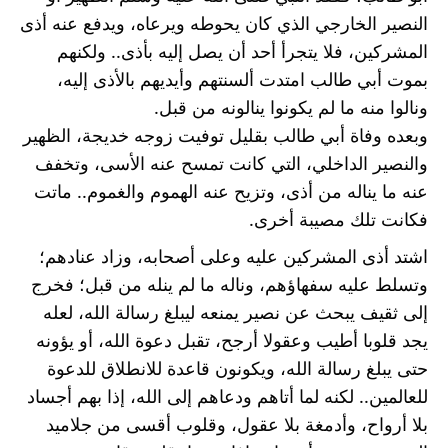
النصير الخارجي الذي كان يحوطه ويرعاه، ويدفع عنه أذى 
المشركين، فلا يتجرأ أحد أن يصل إليه بأذى.. ولكنهم 
بموت أبي طالب امتدت ألسنتهم وأيديهم بالأذى إليه، 
ونالوا منه ما لم يكونوا ينالونه من قبل.
وبعده وفاة أبي طالب بقليل توفيت زوجه خديجة، الظهير 
والنصير الداخلي، التي كانت تمسح عنه الأسى، وتخفف 
عنه ما يناله من أذى، وتزيح عنه الهموم والغموم.. ماتت 
فكانت تلك مصيبة أخرى.
اشتد أذى المشركين عليه وعلى أصحابه، وزاد عنادهم؛ 
وتسلط عليه سفهاؤهم، وناله ما لم ينله من قبل؛ فخرج 
إلى ثقيف يبحث عن نصير يمنعه ليبلغ رسالة الله، لعله 
يجد قلوبا أطيب وعقولا أرجح، تقبل دعوة الله، أو يؤونه 
حتى يبلغ رسالة الله، ويكونون قاعدة للانطلاق للدعوة 
للعالمين.. لكنه لما أتاهم ودعاهم إلى الله، إذا بهم أجساد 
بلا أرواح، وأدمغة بلا عقول، وقلوب أقسى من جلاميد 