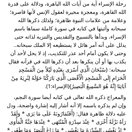
رحلة الإسراء آية من آيات الله الباهرة، ودلالة على قدرة 
الله القاهرة، ومعجزة محيرة لعقول الإنس لأنها قاصرة؛ 
وعلامة من علامات النبوة ظاهرة؛ ولذلك ذكرها الله 
سبحانه وأثبتها في كتابه في سورة كاملة سماها باسم 
الإسراء، وبدأها بالتسبيح والتقديس والتنزيه لذاته حتى 
يدلل على أنه أمر هائل لا يستطيعه إلا الملك سبحانه.. 
وحتى لا يكون أمام أحد عذر للتكذيب، إذ لا يحل لأحد أن 
يكذب بها أو أن ينكرها بعد أن ذكرها الله في قرآنه فقال 
سبحانه: {سُبْحَانَ الَّذِي أَسْرَى بِعَبْدِهِ لَيْلاً مِنَ الْمَسْجِدِ 
الْحَرَامِ إِلَى الْمَسْجِدِ الْأَقْصَى الَّذِي بَارَكْنَا حَوْلَهُ لِنُرِيَهُ مِنْ 
آيَاتِنَا إِنَّهُ هُوَ السَّمِيعُ الْبَصِيرُ}(الإسراء:1).
والمعراج ذكره الله تعالى في كتابه أيضا سورة النجم، 
وإن لم يذكره باسمه إلا أنه أشار إليه إشارة واضحة، ودل 
عليه دلالة ظاهرة فقال: {أَفَتُمَارُونَهُ عَلَى مَا يَرَى * وَلَقَدْ 
رَآهُ نَزْلَةً أُخْرَى * عِنْدَ سِدْرَةِ الْمُنْتَهَى * عِنْدَهَا جَنَّةُ الْمَأْوَى 
* إِذْ يَغْشَى السِّدْرَةَ مَا يَغْشَى * مَا زَاغَ الْبَصَرُ وَمَا طَغَى * 