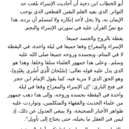
أبو الخطاب ابن دحية أن أحاديث الإسراء بلغت حد 
التواتر. الذي يفيد العلم اليقين القطعي الذي يوجب 
الإيمان به، ولا يحل لأحد إنكاره ولا لمسلم أن يرده، هذا 
مع نصِّ القرآن عليه في سورتي الإسراء والنجم.
يقظة بالروح والجسد جميعا:
الإسراء والمعراج وقعا جميعا في ليلة واحدة، في اليقظة 
لا في المنام، وبجسده وروحه جميعا صلى الله عليه 
وسلم.. وعلى هذا جمهور العلماء سلفا وخلفا. وهذا هو 
الذي يدل عليه قوله تعالى: {سُبْحانَ الَّذِي أَسْرى بِعَبْدِهِ}، 
وهو الحق الذي لا مرية فيه، كما يقول الإمام ابن حجر 
في فتح الباري: "إن الإسراء والمعراج وقعا في ليلة 
واحدة في اليقظة بجسده وروحه، وإلى هذا ذهب جمهور 
من علماء الحديث والفقهاء والمتكلمين، وتواردت عليه 
ظواهر الأخبار الصحيحة، ولا ينبغي العدول عن ذلك، إذ 
ليس في العقل ما يحيله، حتى يحتاج إلى تأويل".