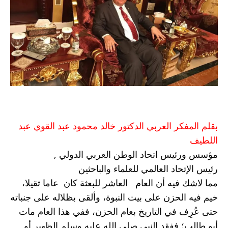
بقلم المفكر العربي الدكتور خالد محمود عبد القوي عبد 
اللطيف 
مؤسس ورئيس اتحاد الوطن العربي الدولي ,
رئيس الإتحاد العالمي للعلماء والباحثين 
مما لاشك فيه أن العام   العاشر للبعثة كان  عاما ثقيلا، 
خيم فيه الحزن على بيت النبوة، وألقى بظلاله على جنباته 
حتى عُرِف في التاريخ بعام الحزن، ففي هذا العام مات 
أبو طالب؛ ففقد النبي صلى الله عليه وسلم الظهير أو 