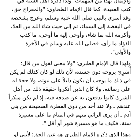
والإيمان بهذا من المهمات؛ ولذا ذكره أهل السنة في 
كتب العقيدة، كما قال الإمام الطحاوي: "والمعراج حق، 
وقد أسري بالنبي صلى الله عليه وسلم، وعرج بشخصه 
في اليقظة إلى السماء، ثم إلى حيث شاء الله من العلا، 
وأكرمه الله بما شاء، وأوحى إليه ما أوحى، ما كذب 
الفؤاد ما رأى، فصلى الله عليه وسلم في الآخرة 
والأولى".
ولهذا قال الإمام الطبري: "ولا معنى لقول من قال: 
أُسْرِيَ بروحه دون جسده، لأن ذلك لو كان كذلك لم يكن 
في ذلك ما يوجب أن يكون دليلاً على نبوته، ولا حجة له 
على رسالته، ولا كان الذين أنكروا حقيقة ذلك من أهل 
الشرك كانوا يدفعون به عن صدقه فيه، إذ لم يكن منكراً 
عندهم ـ ولا عند أحد من ذوي الفطرة الصحيحة من بني 
آدم ـ أن يرى الرائي منهم في المنام ما على مسيرة 
سنة، فكيف ما هو مسيرة شهر أو أقل ".
وهذا الذي ذكره الإمام الطبري هو عين الحق؛ لأنني لو 