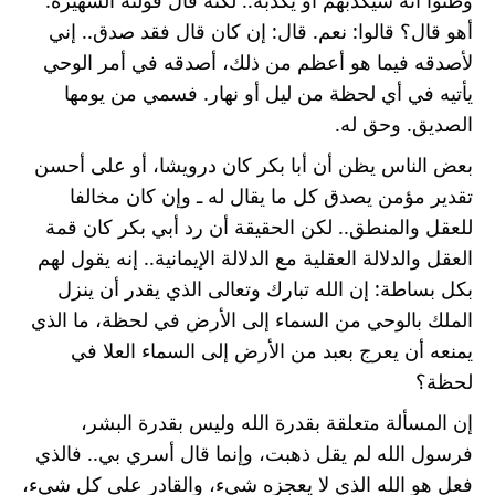
وظنوا أنه سيكذبهم أو يكذبه.. لكنه قال قولته الشهيرة: 
أهو قال؟ قالوا: نعم. قال: إن كان قال فقد صدق.. إني 
لأصدقه فيما هو أعظم من ذلك، أصدقه في أمر الوحي 
يأتيه في أي لحظة من ليل أو نهار. فسمي من يومها 
الصديق. وحق له.
بعض الناس يظن أن أبا بكر كان درويشا، أو على أحسن 
تقدير مؤمن يصدق كل ما يقال له ـ وإن كان مخالفا 
للعقل والمنطق.. لكن الحقيقة أن رد أبي بكر كان قمة 
العقل والدلالة العقلية مع الدلالة الإيمانية.. إنه يقول لهم 
بكل بساطة: إن الله تبارك وتعالى الذي يقدر أن ينزل 
الملك بالوحي من السماء إلى الأرض في لحظة، ما الذي 
يمنعه أن يعرج بعبد من الأرض إلى السماء العلا في 
لحظة؟
إن المسألة متعلقة بقدرة الله وليس بقدرة البشر، 
فرسول الله لم يقل ذهبت، وإنما قال أسري بي.. فالذي 
فعل هو الله الذي لا يعجزه شيء، والقادر على كل شيء، 