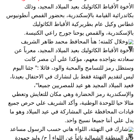
الأخوة الأقباط الكاثوليك بعيد الميلاد المجيد، وذلك 
بكاتدرائية القيامة بالإسكندرية، بحضور القمص أنطونيوس 
غطاس وكيل عام بطريركية اﻷقباط الكاثوليك 
باﻹسكندرية، والقمص يوحنا جورج راعي الكنيسة.
وخلال كلمته؛ هنأ المحافظ محمد طاهر الشريف  
اﻷخوة اﻷقباط الكاثوليك بعيد الميلاد المجيد، معرباً عن 
سعادته بتواجده معهم، مؤكدا علي أن مصر كانت 
وستظل رمز للتسامح والمحبة والود، قائلا :" جئنا اليوم 
ليس لتقديم التهنئة فقط بل لنشارك في الاحتفال بعيدنا، 
فعيد الميلاد المجيد هو عيد للمصريين جميعا"، 
واﻹسكندرية رمز الحضارة وهي مكان للتعايش وتعطي 
مثالا حيا للوحدة الوطنية، وأكد الشريف علي حرص جميع 
قيادات المحافظة علي المشاركة في عيد الميلاد وهو ما 
يدل علي أننا جميعا نسيج واحد. 
شارك في التهنئة، اللواء هاني حسب الرسول مساعد 
قائد المنطقة الشمالية نائباً عن اللواء أ ح/ وليد حمودة 