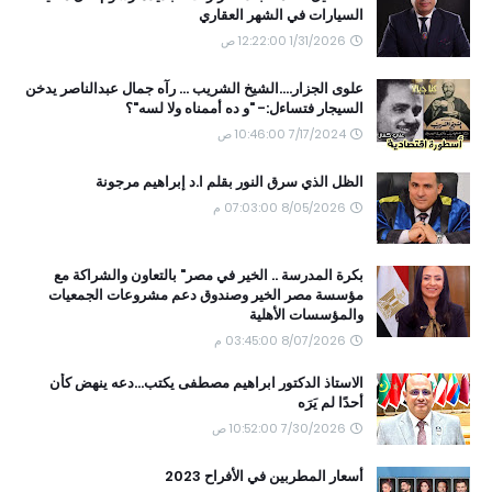
السيارات في الشهر العقاري
1/31/2026 12:22:00 ص
علوى الجزار....الشيخ الشريب ... رآه جمال عبدالناصر يدخن
السيجار فتساءل:- "و ده أممناه ولا لسه"؟
7/17/2024 10:46:00 ص
الظل الذي سرق النور بقلم ا.د إبراهيم مرجونة
8/05/2026 07:03:00 م
بكرة المدرسة .. الخير في مصر" بالتعاون والشراكة مع
مؤسسة مصر الخير وصندوق دعم مشروعات الجمعيات
والمؤسسات الأهلية
8/07/2026 03:45:00 م
الاستاذ الدكتور ابراهيم مصطفى يكتب...دعه ينهض كأن
أحدًا لم يَرَه
7/30/2026 10:52:00 ص
أسعار المطربين في الأفراح 2023