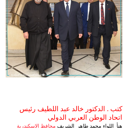
كتب . الدكتور خالد عبد اللطيف رئيس 
اتحاد الوطن العربي الدولي 
هنأ  اللواء محمد طاهر  الشريف 
محافظ الإسكندرية