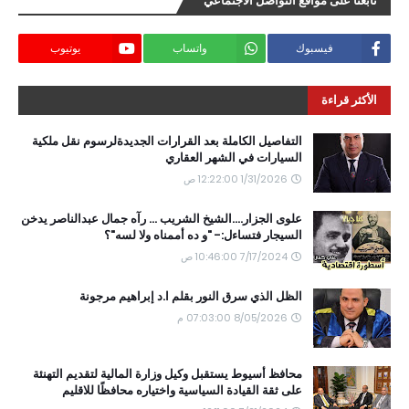
تابعنا على مواقع التواصل الاجتماعي
فيسبوك
واتساب
يوتيوب
الأكثر قراءة
التفاصيل الكاملة بعد القرارات الجديدةلرسوم نقل ملكية
السيارات في الشهر العقاري
1/31/2026 12:22:00 ص
علوى الجزار....الشيخ الشريب ... رآه جمال عبدالناصر يدخن
السيجار فتساءل:- "و ده أممناه ولا لسه"؟
7/17/2024 10:46:00 ص
الظل الذي سرق النور بقلم ا.د إبراهيم مرجونة
8/05/2026 07:03:00 م
محافظ أسيوط يستقبل وكيل وزارة المالية لتقديم التهنئة
على ثقة القيادة السياسية واختياره محافظًا للاقليم