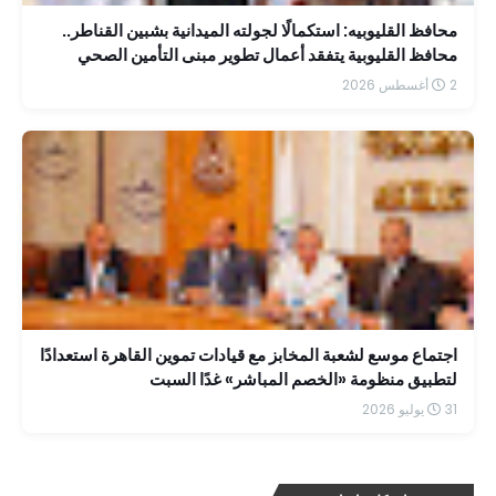
محافظ القليوبيه: استكمالًا لجولته الميدانية بشبين القناطر..
محافظ القليوبية يتفقد أعمال تطوير مبنى التأمين الصحي
بمستشفى الشاملة
2 أغسطس 2026
اجتماع موسع لشعبة المخابز مع قيادات تموين القاهرة استعدادًا
لتطبيق منظومة «الخصم المباشر» غدًا السبت
31 يوليو 2026