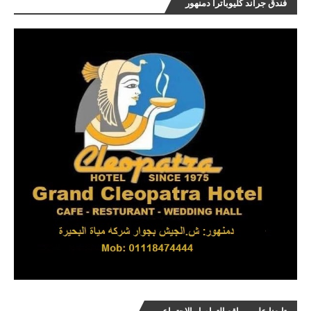
فندق جراند كليوباترا دمنهور