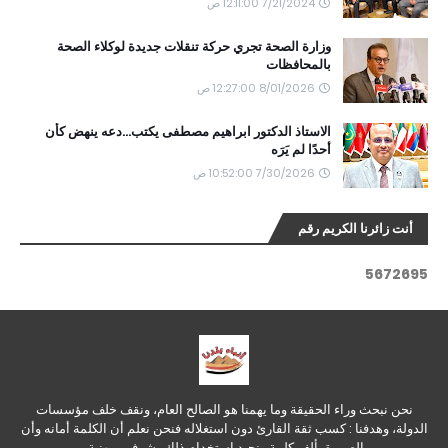
7/21/2024 12:11:00 ص
وزارة الصحة تجري حركة تنقلات جديدة لوكلاء الصحة
بالمحافظات
8/01/2026 12:27:00 ص
الاستاذ الدكتور ابراهيم مصطفى يكتب...دعه ينهض كأن
أحدًا لم يَرَه
7/30/2026 10:52:00 ص
أنت زائرنا الكريم رقم
5
6
7
2
6
9
5
نحن نبحث وراء الحقيقة وما يهمنا هو الصالح العام، ونقف خلف مؤسسات
الدولة، وهدفنا : كسب ثقة القارئ دون استغلاله فنحن نعلم أن الكلمة أمانه وأن
الصورة بألف كلمة ونجيد استخدام ذلك بشرف ومهنية.