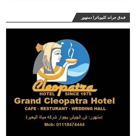
فندق جراند كليوباترا دمنهور