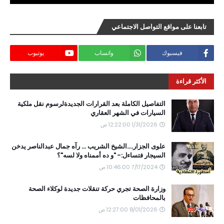
تابعنا على مواقع التواصل الاجتماعي
فيسبوك
واتساب
يوتيوب
الأكثر قراءة
التفاصيل الكاملة بعد القرارات الجديدةلرسوم نقل ملكية
السيارات في الشهر العقاري
1/31/2026 12:22:00 ص
علوى الجزار....الشيخ الشريب ... رآه جمال عبدالناصر يدخن
السيجار فتساءل:- "و ده أممناه ولا لسه"؟
7/17/2024 10:46:00 ص
وزارة الصحة تجري حركة تنقلات جديدة لوكلاء الصحة
بالمحافظات
8/01/2026 12:27:00 ص