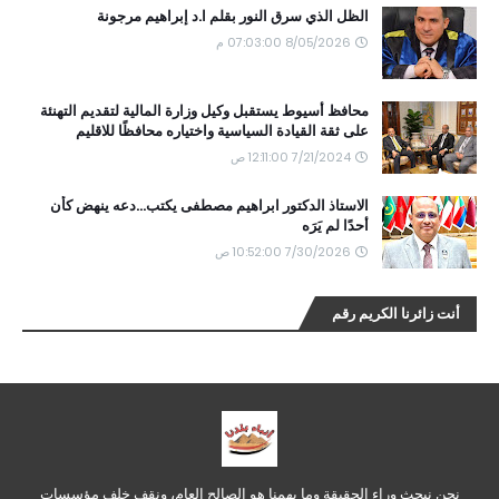
الظل الذي سرق النور بقلم ا.د إبراهيم مرجونة
8/05/2026 07:03:00 م
محافظ أسيوط يستقبل وكيل وزارة المالية لتقديم التهنئة
على ثقة القيادة السياسية واختياره محافظًا للاقليم
7/21/2024 12:11:00 ص
الاستاذ الدكتور ابراهيم مصطفى يكتب...دعه ينهض كأن
أحدًا لم يَرَه
7/30/2026 10:52:00 ص
أنت زائرنا الكريم رقم
نحن نبحث وراء الحقيقة وما يهمنا هو الصالح العام، ونقف خلف مؤسسات