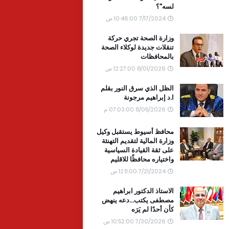
لسه"؟
7/17/2024 10:46:00 ص
وزارة الصحة تجري حركة
تنقلات جديدة لوكلاء الصحة
بالمحافظات
8/01/2026 12:27:00 ص
الظل الذي سرق النور بقلم
ا.د إبراهيم مرجونة
8/05/2026 07:03:00 م
محافظ أسيوط يستقبل وكيل
وزارة المالية لتقديم التهنئة
على ثقة القيادة السياسية
واختياره محافظًا للاقليم
7/21/2024 12:11:00 ص
الاستاذ الدكتور ابراهيم
مصطفى يكتب...دعه ينهض
كأن أحدًا لم يَرَه
7/30/2026 10:52:00 ص