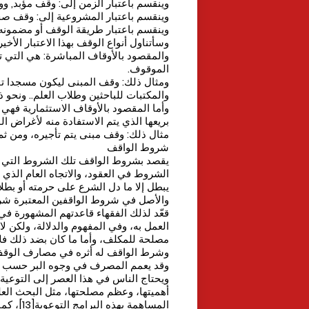
وينقسم باعتبار الزمن إلى: وقف مؤبد, 
وينقسم باعتبار المشروعية إلى: وقف ص
وينقسم باعتبار طريقة الوقف أو مضمونه 
وسأتناول أنواع الوقف بهذا الاعتبار الأ
والمقصود بالأوقاف المباشرة: هي التي
الموقوف.
ومثال ذلك: وقف المبنى ليكون مسجدا تقا
والمكتبات للباحثين وطلاب العلم.. ونحو ذ
وأما المقصود بالأوقاف الاستثمارية فهي الأ
بريعها الذي يتم الاستفادة منه لأغراض ال
مثال ذلك: وقف مبنى يتم تأجيره، ومن ثم
شروط الواقف
يقصد بشروط الواقف تلك الشروط التي ي
الشروط في العقود، والاتجاه العام الذي 
يبطل إلا ما دل الشرع على حرمته أو بطلانه،
والأصل في شروط الواقفين المعتبرة شرع
العمل به، وفي المفهوم والدلالة، ولكن ل
مصلحة للمكلف، وأما ما كان بضد ذلك فلا اعت
وشرط الواقف له أثره في مصارف الوقف، 
وقد يعمم المصرف في وجوه البر حسب ما
ويحتاج الناس في هذا العصر إلى التوعية 
أهميتها، وعظم مصلحتها، مثل البحث الع
المساهمة