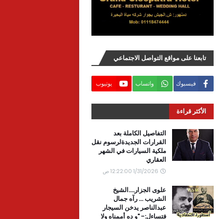
تابعنا على مواقع التواصل الاجتماعي
فيسبوك
واتساب
يوتيوب
الأكثر قراءة
التفاصيل الكاملة بعد
القرارات الجديدةلرسوم نقل
ملكية السيارات في الشهر
العقاري
1/31/2026 12:22:00 ص
علوى الجزار....الشيخ
الشريب ... رآه جمال
عبدالناصر يدخن السيجار
فتساءل:- "و ده أممناه ولا