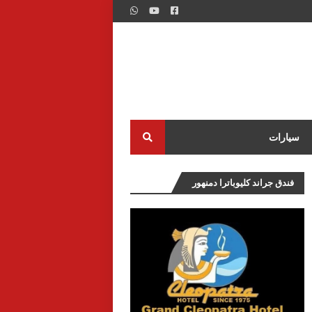
سيارات
فندق جراند كليوباترا دمنهور