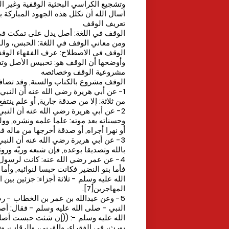
وتشجيع الكراسي البحثية الوقفية وغير ال
أسال الله أن تكلل هذه الجهود المباركة 
تعريف الوقف
الوقف في اللغة: أصل يدل على تمكث في 
ومن معاني الوقف في اللغة: الحبس، والمن
الوقف في الاصطلاح: عرف الفقهاء الوقف
وأوضحها أن الوقف هو: تحبيس الأصل وتسبي
مشروعية الوقف وخصائصه
الوقف مشروع بالكتاب والسنة, وقد تض
1- عن أبي هريرة رضي الله عنه أن النبي 
من ثلاثة: إلا من صدقة جارية, أو علم ينتفع ب
2- عن أبي هريرة رضي الله عنه أن النب
وحسناته بعد موته: علما علمه ونشره, وولدا
أو نهرا أجراه, أو صدقة أخرجها من ماله في
3- عن أبي هريرة رضي الله عنه أن النب
بالله وتصديقا بوعده, فإن شبعه وريّه وروثه 
4- عن عمر رضي الله عنه: كانت لرسول ال
فأما بنو النضير فكانت حبسا لنوائبه, وأم
الله عليه وسلم - ثلاثة أجزاء: جزئين بين
المهاجرين[7].
5- وعن عبدالله بن عمر بن الخطاب - رض
النبي - صلى الله عليه وسلم - فقال: أ
الله عليه وسلم -: ((إن شئت حبست أصلها،
يورث، في الفقراء، والقربى، والرقاب، وف