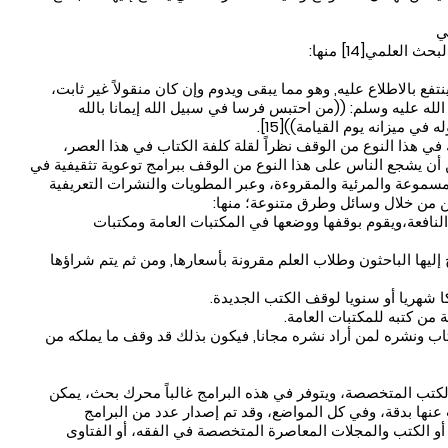
ي
علمي[14] منها:
فع بالاطلاع عليه, وهو مما يبقى ويدوم وإن كان منقولاً غير ثابت،
له عليه وسلم: ((من احتبس فرسا في سبيل الله إيمانا بالله
في ميزانه يوم القيامة))[15].
في هذا النوع من الوقف نظراً لقلة كلفة الكتاب في هذا العصر،
أن يشجع الناس على هذا النوع من الوقف ببرامج توعوية تثقيفية في
مسموعة والمرئية والمقروءة، وعبر المطويات والنشرات التعريفية
ن من خلال وسائل وطرق متنوعة؛ منها:
نافعة،ويقوم بوقفها ووضعها في المكتبات العامة ومكتبات
 إليها الباحثون وطلاب العلم مقرونة بأسعارها, ومن ثم يتم شراؤها
شهريا أو سنويا لوقف الكتب الجديدة.
من كتبه للمكتبات العامة.
ب ونشره لمن أراد نشره مجانا, فيكون بذلك قد وقف ما يملكه من
 الكتب المتخصصة، ويتوفر في هذه البرامج غالباً محرك بحث، يمكن
نها بدقة، وفي كل المواضع، وقد تم إصدار عدد من البرامج
أو الكتب والمجلات المعاصرة المتخصصة في الفقه، أو الفتاوى