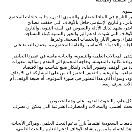
اسيوى
ر التاريخ في البناء الحضاري والتنموي للدول، وتلبية حاجات المجتمع
لناس، والتاريخ الإسلامي حافل بالأوقاف التي حققت مصالح
ر، يشهد لذلك الأدلة والنصوص في السنة النبوية، والتاريخ
أوقاف التي شيدت لدعم البر والخير والتنمية كبناء المساجد،
قراء، وحفر الآبار، والخدمات الصحية.. وغيرها.
حاجات والخدمات الأساسية والعامة للمجتمع مما يخفف العبء على
شتى المجالات العلمية والتنموية، والحاجة ماسة في عصرنا الحاضر
زيادة تكاليف المعيشة، وحاجة المجتمع إلى التقدم ومواكبة متغيرات
دة من الوقف، وتطوير آلياته، وابتكار صيغ تتناسب مع الاقتصاد
ماعية، والتوعية والتثقيف لتحفيز الناس على المشاركة في الأوقاف
ود، وسواء أكان هذا التطوير في صورة الموقوف أم صيغة الوقف، أم
الات صرف ريعه.
لبحث العلمي، والمجالات والمصارف الشرعية التي يمكن أن تصرف
معات السعودية اهتماماً بارزاً بدعم البحث العلمي، ومراكز الأبحاث،
هذا اهتمام ملموس بإنشاء الأوقاف لدعم التعليم والبحث العلمي،