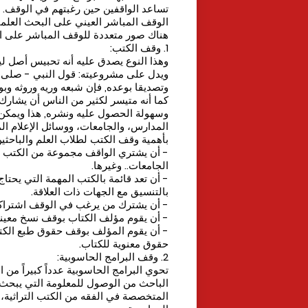
تساعد الواقفين حين رغبتهم في الوقف.
الوقف المباشر العيني على البحث العلم
هناك صور متعددة للوقف المباشر على البحث ال
1. وقف الكتب:
وهذا النوع يصدق عليه أنه تحبيس أصل لينت
ويدل على مشروعيته: قول النبي - صلى ال
وتصديقا بوعده, فإن شبعه وريه وروثه وبوله 
كما أنه متيسر لكثير من الناس أن يشارك 
وسهولة الحصول عليه ونشره, هذا ويمكن 
المدارس، والجامعات، ووسائل الإعلام ال
بأهمية وقف الكتب لطلاب العلم والباحثي
- أن يشتري الواقف مجموعة من الكتب ال
الجامعات.. وغيرها.
- أن تعد قائمة بالكتب المهمة التي يحتاج
بالتنسيق مع الجهات ذات العلاقة.
- أن يشترك من يرغب في الوقف اشتراكا 
- أن يقوم مؤلف الكتاب بوقف نسخ معينة 
- أن يقوم المؤلف بوقف حقوق طبع الكتا
حقوق معنوية للكتاب.
2. وقف البرامج الحاسوبية:
تحوي البرامج الحاسوبية عدداً كبيراً من
الباحث من الوصول للمعلومة التي يبحث ع
المتخصصة في الفقه من الكتب التراثية، 