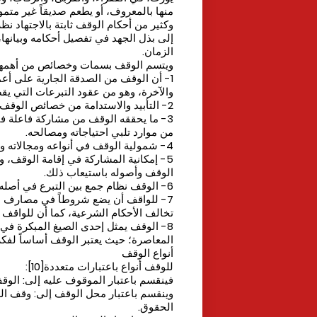
منها بالمعروف، أو يطعم صديقاً غير متمول 
وكثير من أحكام الوقف ثابتة بالاجتهاد نظ
إلى بذل الجهد في تفصيل أحكامه وبيانها
الزمان.
ويتسم الوقف بسمات وخصائص من أهمها ما 
1- أن الوقف من الصدقة الجارية على أعمال
والآخرة، وهو من عقود التبرعات التي يق
2- التأبيد والاستدامة من خصائص الوقف بحيث لا يمكن التراجع عنه أو فسخه.
3- ما يحققه الوقف من مشاركة فاعلة في
من موارد تلبي احتياجاته ومصالحه.
4- شمولية الوقف في أنواعه ومجالاته ومصارفه المتنوعة التي تحقق شتى حاجات الأمة.
5- إمكانية المشاركة في إقامة الوقف،
الوقف وأصوله باستيعاب ذلك.
6- الوقف نظام جمع بين التبرع في أصله، والاستثمار والإدارة اللازمة لتنميته واستمراره.
7- للواقف أن يضع شروطاً في مصارف الو
تخالف الأحكام الشرعية، كما أن للواقف 
8- الوقف يمثل إحدى الصيغ المبكرة في 
المعاصرة؛ حيث يعتبر الوقف أساساً لفكرة
أنواع الوقف
للوقف أنواع باعتبارات متعددة[10]:
فينقسم باعتبار الموقوف عليه إلى: الوق
وينقسم باعتبار محل الوقف إلى: وقف الع
الحقوق.