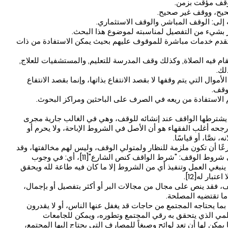
ووقف مؤقت بزمن.
حيح، ووقف غير صحيح.
إلى: الوقف المباشر, والوقف الاستثماري.
خير بشيء من التفصيل لمناسبته لموضوع هذا البحث.
 تقدم خدمات مباشرة للموقوف عليهم بحيث يمكن الاستفادة من ذات
م فيه الصلاة, وكذلك وقف المدرسة للتعليم, والمستشفيات للعلاج,
لك.
موال التي يتم وقفها لا بقصد الانتفاع بذاتها، وإنما بقصد الانتفاع
وقف.
 الاستفادة من ريعه في الصرف على الباحثين ومراكز البحوث.
شترطها الواقف عند إنشائه للوقف، وهي في الغالب جارية مجرى
رجحه أغلب الفقهاء هو أن الأصل في الشروط الإباحة، ولا يحرم أو
 نصَّا، أو قياسًا.
ًا أن تكون ملزمة للنظار ولمتولي الوقف، وليس لهم مخالفتها، وقد
قعّد لذلك الفقهاء قاعدتهم المشهورة في شروط الوقف: "شرط الواقف كنص الشارع"[11]، أي: في وجوب
ا ينبغي العمل وتنفيذ أي من الشروط إلا ما كان فيه طاعة لله ويحقق
بار له[12].
فقد ينص على مجال من مجالات البر أو أكثر بتفصيل أو بإجمال،
 تقتضيه المصلحة.
بما يحتاجه المجتمع من حاجات قد يغفل عنها الناس، أو لا يقدرون
لمي الذي يتحقق به رقي المجتمع وتطوره، ويمكن للجامعات
 بهذه البرامج التوعوية[13]، كما يمكن لها أن تعد لوائح وصيغاً للمصارف التي يحتاج إليها المجتمع،