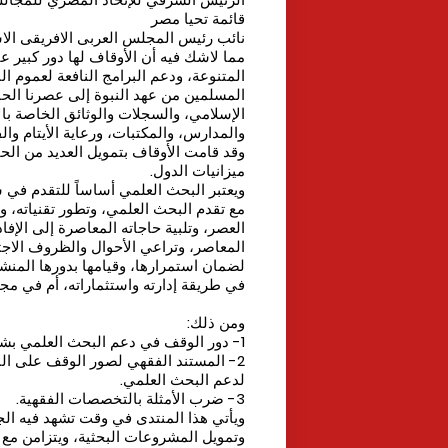
قائمة تحيا مصر
نائب رئيس المجلس العربى الافريقى ال
مما لاشك فيه أن الأوقاف لها دور كبير عب
المتنوعة، ودعم البرامج النافعة لعموم ا
المسلمين من عهد النبوة إلى عصرنا الحاض
الإسلامي، والسجلات والوثائق الخاصة بال
والمدارس، والمكتبات، ورعاية الأيتام والف
وقد قامت الأوقاف بتمويل العديد من ال
ميزانيات الدول.
ويعتبر البحث العلمي أساساً للتقدم في 
مع تقدم البحث العلمي، وتطور تقنياته، و
العصر، وتلبية حاجاته المعاصرة إلى الإفا
المعاصر، وتراعي الأحوال والظروف الاجت
لضمان استمرارها، وقيامها بدورها المنش
في طريقة إدارته واستثماراته، أم في مج
ومن ذلك:
1- دور الوقف في دعم البحث العلمي بشكل عام، والبحوث الفقهية على وجه الخصوص.
2- المستند الفقهي لصور الوقف على ا
لدعم البحث العلمي.
3- ضرب الأمثلة بالتخصصات الفقهية.
ويأتي هذا المنتدى في وقت تشهد فيه الجا
وتمويل المشروعات البحثية، ويتزامن مع 