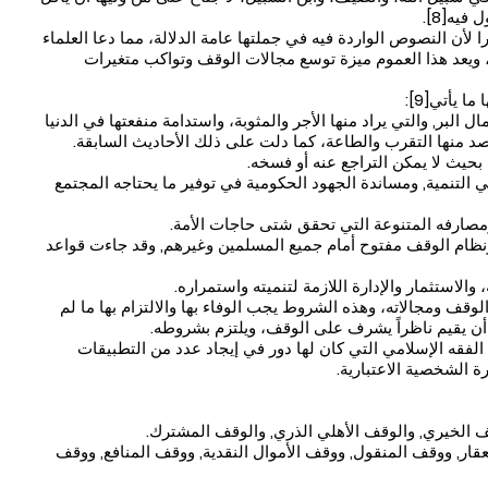
فيه[8].
را لأن النصوص الواردة فيه في جملتها عامة الدلالة، مما دعا العلماء
، ويعد هذا العموم ميزة توسع مجالات الوقف وتواكب متغيرات
يأتي[9]:
 البر, والتي يراد منها الأجر والمثوبة، واستدامة منفعتها في الدنيا
صد منها التقرب والطاعة، كما دلت على ذلك الأحاديث السابقة.
 التنمية, ومساندة الجهود الحكومية في توفير ما يحتاجه المجتمع
 ونظام الوقف مفتوح أمام جميع المسلمين وغيرهم, وقد جاءت قواعد
قف ومجالاته، وهذه الشروط يجب الوفاء بها والالتزام بها ما لم
أن يقيم ناظراً يشرف على الوقف، ويلتزم بشروطه.
الفقه الإسلامي التي كان لها دور في إيجاد عدد من التطبيقات
 الشخصية الاعتبارية.
ف الخيري, والوقف الأهلي الذري, والوقف المشترك.
قار, ووقف المنقول, ووقف الأموال النقدية, ووقف المنافع, ووقف