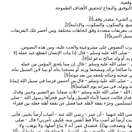
وقفية.
بالتوفيق والنجاح لتحقيق الأهداف الطموحة.
الشيء, مصدر وقف[1].
ع، والسكون، والسكوت، والإدامة[2].
 بتعريفات متعددة وفق اتجاهات مختلفة, ومن أخصر تلك التعريفات
ل الثمرة[3].
افرت النصوص على مشروعيته والحث عليه، ومن هذه النصوص:
- صلى الله عليه وسلم - قال: إذا مات الإنسان انقطع عنه عمله إلا
ه, أو ولد صالح يدعو له[4].
ي - صلى الله عليه وسلم - قال: إن مما يلحق المؤمن من عمله
 صالحا تركه, ومصحفا ورثه, أو مسجدا بناه, أو بيتا لابن السبيل بناه,
 صحته وحياته تلحقه من بعد موته[5].
ي - صلى الله عليه وسلم - قال:من احتبس فرسا في سبيل الله إيمانا
وبوله، في ميزانه يوم القيامة[6].
له - صلى الله عليه وسلم - ثلاث صفايا: بنو النضير, وخيبر, وفدك.
ا فدك فكانت حبسا لأبناء السبيل, وأما خيبر فجزأها رسول الله - صلى
 المسلمين, وجزء نفقة لأهله, فما فضل عن نفقة أهله جعله بين فقراء
ي الله عنهما - أن عمر - رضي الله عنه - أصاب أرضاً بخيبر، فأتى
صبت أرضاً لم أصب مالاً قط أنفس منه، فكيف تأمرني؟ قال - صلى
 وتصدقت بها))، فتصدق عمر: أنه لا يباع أصلها، ولا يوهب، ولا
ي سبيل الله، والضيف، وابن السبيل، لا جناح على من وليها أن يأكل