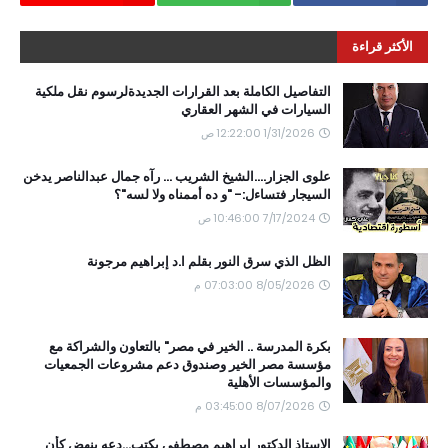
الأكثر قراءة
التفاصيل الكاملة بعد القرارات الجديدةلرسوم نقل ملكية
السيارات في الشهر العقاري
1/31/2026 12:22:00 ص
علوى الجزار....الشيخ الشريب ... رآه جمال عبدالناصر يدخن
السيجار فتساءل:- "و ده أممناه ولا لسه"؟
7/17/2024 10:46:00 ص
الظل الذي سرق النور بقلم ا.د إبراهيم مرجونة
8/05/2026 07:03:00 م
بكرة المدرسة .. الخير في مصر" بالتعاون والشراكة مع
مؤسسة مصر الخير وصندوق دعم مشروعات الجمعيات
والمؤسسات الأهلية
8/07/2026 03:45:00 م
الاستاذ الدكتور ابراهيم مصطفى يكتب...دعه ينهض كأن