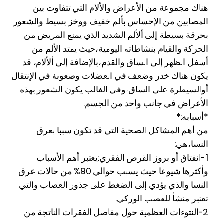
هناك مجموعة من الأعراض والألام التي تتفاوت بين
المصابين من الإحساس بألم خفيف ووخز بسيط والشعور
بحرقة بسيطة إلى ألألم الشديد الذي يمنع المريض من
الحركة والقيام بنشاطاته اليومية،حيث يمتد الألم من
أسفل الظهر إلى الساق والقدم،بالإضافة إلى ألألام، قد
يكون هناك خدر وضعف في العضلات وصعوبة في الإنتقال
أوالسيطرة على الساق،وفي الغالب يكون الشعور بهذه
الأعراض في جانب واحد من الجسم.
*أسبابه:*
من أهم المشاكل الصحية التي قد تكون سببا بعرق
النسا،هي:
1-انفتاق أو بروز القرص الفقري:يعتبر أهم الأسباب
وأكثرها شيوعا حيث يسبب حوالي 90% من حالات عرق
النسا والذي يؤدي إلى الضغط على جذور العصاب والتي
تعتبر منشأ للعصب الوركي.
2-النتوءات العظمية حول مفاصل الفقرات الناتجة من