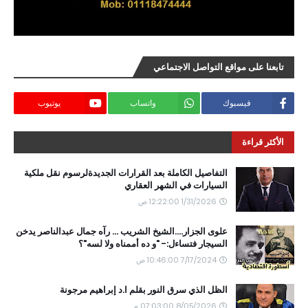
تابعنا على مواقع التواصل الاجتماعي
فيسبوك
واتساب
يوتيوب
الأكثر قراءة
التفاصيل الكاملة بعد القرارات الجديدةلرسوم نقل ملكية
السيارات في الشهر العقاري
1/31/2026 12:22:00 ص
علوى الجزار....الشيخ الشريب ... رآه جمال عبدالناصر يدخن
السيجار فتساءل:- "و ده أممناه ولا لسه"؟
7/17/2024 10:46:00 ص
الظل الذي سرق النور بقلم ا.د إبراهيم مرجونة
8/05/2026 07:03:00 م