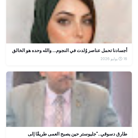
أجسادنا تحمل عناصر وُلدت في النجوم... والله وحده هو الخالق
16 يوليو 2026
طارق دسوقي.."جليوستر حين يصبح العمى طريقًا إلى