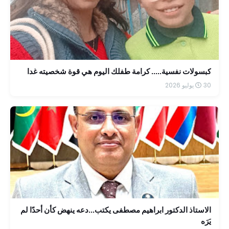
كبسولات نفسية..... كرامة طفلك اليوم هي قوة شخصيته غدا
30 يوليو 2026
الاستاذ الدكتور ابراهيم مصطفى يكتب...دعه ينهض كأن أحدًا لم
يَرَه