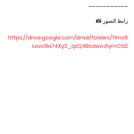
___________
رابط الصور 📸:
https://drive.google.com/drive/folders/11mv8
sovc9a74Xy2_qzQ4BsawoJtymCd2