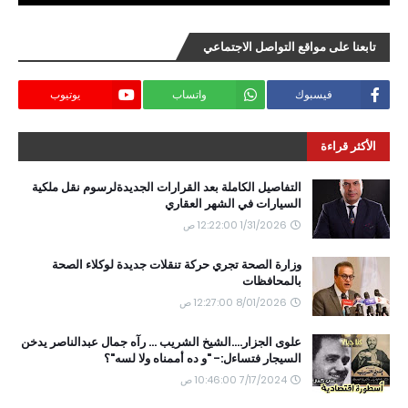
تابعنا على مواقع التواصل الاجتماعي
فيسبوك
واتساب
يوتيوب
الأكثر قراءة
التفاصيل الكاملة بعد القرارات الجديدةلرسوم نقل ملكية
السيارات في الشهر العقاري
1/31/2026 12:22:00 ص
وزارة الصحة تجري حركة تنقلات جديدة لوكلاء الصحة
بالمحافظات
8/01/2026 12:27:00 ص
علوى الجزار....الشيخ الشريب ... رآه جمال عبدالناصر يدخن
السيجار فتساءل:- "و ده أممناه ولا لسه"؟
7/17/2024 10:46:00 ص