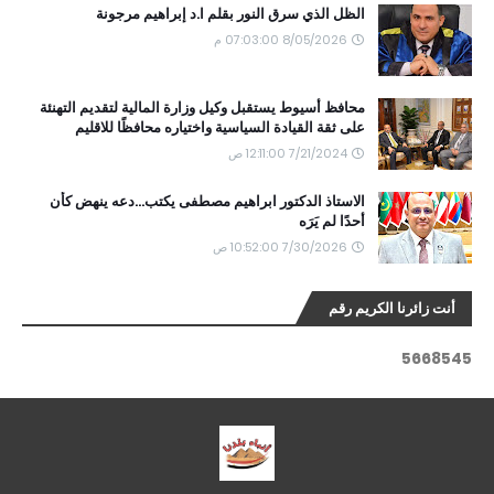
الظل الذي سرق النور بقلم ا.د إبراهيم مرجونة
8/05/2026 07:03:00 م
محافظ أسيوط يستقبل وكيل وزارة المالية لتقديم التهنئة
على ثقة القيادة السياسية واختياره محافظًا للاقليم
7/21/2024 12:11:00 ص
الاستاذ الدكتور ابراهيم مصطفى يكتب...دعه ينهض كأن
أحدًا لم يَرَه
7/30/2026 10:52:00 ص
أنت زائرنا الكريم رقم
5
6
6
8
5
4
5