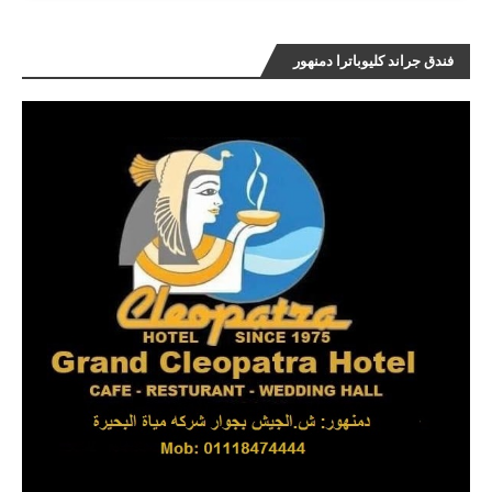
فندق جراند كليوباترا دمنهور