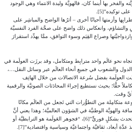
ته والفخر بها أينما كان، فالهويَّة وليدة الانتماء وهي الوجود
لى توكيده”[5].
طرابِها وأزمتها أحيانًا أخرى – أثرُها الواضح والمباشِر على
سِ والتشاؤم، وانعكاس ذلك واضح على صحَّة الفرد النفسيَّة
دواجيَّتها وصراع القِيَم وسوء التوافق، ممَّا يهدِّد استقرارَ
اتجاه نحو عالَم واحد مترابِط ومتكامل، وقد برزَت العولَمة في
الدول والشعوب في جميعِ أنحاء العالَم عبر وسائل النقل…،
 العولَمة بفضل سُرعة الاتصالات من خلال الهاتِف
املاً حقًّا؛ بحيث نستطيع إجراءَ المحادَثات الصوتيَّة والرقمية
يِّ وقت.
عة متكامِلة من التطوُّرات التي تَجعل من العالَم مكانًا
افة والهويَّة الوطنيَّة في الشؤون العالميَّة؛ وهذا يعني أنَّ
الآثار الإيجابيَّة والسلبيَّة لنشر الأخبار تحدث بشكلٍ فوريٍّ”[6]، “فجوهر العَولَمة هو الترابطيَّة أو
عدَّة أبعاد، ثقافيَّة واجتماعيَّة وسياسية واقتصادية”[7].