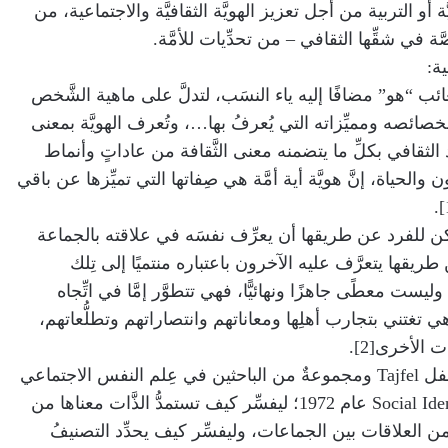
ة أو التربية من أجل تعزيز الهويَّة الثقافيَّة والاجتماعية، من
 في شقِّها الثقافي – من تحدِّيات للأمَّة.
ية:
لغائب “هو” مضافًا إليه ياء النسَب، لتدلَّ على ماهية الشَّخص
صائصه ومميِّزاته التي يُعرفُ بها…، وتُعرف الهويَّة بمعنى
ُّد الثقافي بكلِّ ما يتضمنه معنى الثَّقافة من عاداتٍ وأنماط
الحياة، إنَّ هويَّة أية أمَّة هي صِفاتها التي تميِّزها عن باقي
 يمكن للفرد عن طريقها أن يعرِّف نفسَه في علاقته بالجماعة
ن طريقها يتعرَّف عليه الآخرون باعتباره منتميًا إلى تِلك
وليست معطًى جاهزًا ونهائيًّا، فهي تتطوَّر إمَّا في اتِّجاه
وهي تغتني بتجارب أهلِها ومعاناتهم وانتصاراتهم وتطلُّعاتهم،
ت الأخرى[2].
وقد “قدَّم عالِم النفس الاجتماعي تاجفل Tajfel ومجموعةٌ من الباحثين في عِلم النفس الاجتماعي
نظريَّة الهويَّة الاجتماعية Social Identity Theory عام 1972؛ ليفسِّر كيف تستمدُّ الذَّات معناها من
ن العلاقات بين الجماعات، وليفسِّر كيف يحدِّد التصنيفُ