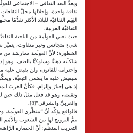
ويعدُّ البعد الثقافي – الاجتماعي للعول
ثقافة واحدة، وإحلالها محلَّ الثقافات ال
القِيَم الثقافيَّة للبلاد الأكثر تقدُّمًا 
الثقافيَّة العربية.
حيث تعني العولَمة من الناحية الثقافيَّة:
شيءٍ متجانس وغير متفاوت، يتميَّز بعلا
الخطورة؛ لأنَّ العولَمة ممارسَة من 
شاكلَته ذهنيًّا وسلوكيًّا بالعنف، وهو 
واحترامه للقانون، ولن يفيض عليه من عِلم
سيفيض عليه ما يَضمن التبعيَّة، ويمك
إذ هي إجبارٌ وإلزام، فكأنَّ الغربَ ا
وتقنيته، وهو قد فعل مثلَ ذلك حين لم ي
والغربيِّ والشرقي”[8].
فالواقع يؤكِّد أنَّ “منظِّري العولَمة، 
يتمُّ الترويج لها بين الشعوب والأمَم ال
التغريب المنظَّم: أنَّ الحضارة الرَّاهنة