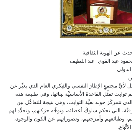
دث عن الهوية الثقافية
محمود عبد القوي عبد اللطيف
لدولي
ن
كل لأيِّ مجتمعٍ الإطارَ النفسي والفِكري العام الذي يعبِّر عن
 ثوابت تمثِّل القاعدةَ الأساسيَّة لبنائها، وفي طليعة هذه
 الذي تتمركَز حوله بقيَّة الثوابت، وهي نتيجة للتفاعُل بين
َّة، التي تحكم سلوكَ أعضائه، وتوجِّه حرَكتهم، وتحدِّد لهم
َهم، وطبائعهم وأمزجتهم، وتصوراتِهم عن الكون والوجود،
تِّباع.