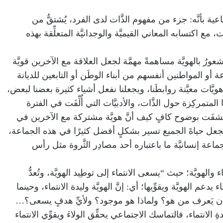
اعية بأنَّه: جزء من مفهوم الذَّات لدى الفرد، يُشتقُّ من
مع اكتسابه المعاني القيميَّة والوجدانيَّة المتعلِّقة بهذه
عورُ بالهويَّة مساهمةً مهمَّة لجعل العلاقة مع الآخرين قويَّة
ة أو المواطنين أنفسهم من أبناء الوطَن أو التابعين للديانة
يَّات معيَّنة روابطَنا، ويجعلنا نفعل أشياء كثيرة بعضنا لبعض،
متمركِزة حول الذَّات، والأدبيَّات التي أُلِّفَت في الفترة
شفَت بوضوح كافٍ كيف أنَّ هويَّة مشتركة مع الآخرين في
تجعل حياةَ الجميع تسير بشكلٍ أفضل كثيرًا في هذه الجماعة،
جماعة إنسانيَّة ما باعتباره أحد مصادِر الثَّروة مثل رأس
ء والهويَّة؛ حيث “يسعى الانتماء إلى توطِيد الهويَّة، وتُعدُّ
ء يدعم الهويَّة ويقوِّيها؛ أي: إنَّ الهويَّة وليدة الانتماء، وحينما
 أن يَعرف من هو؟ ولماذا هو موجود؟ ولأيِّ هدفٍ يسعى؟…
لانتماء، فالتماسك الاجتماعي يحقِّق الولاءَ ويقوِّي الانتماء