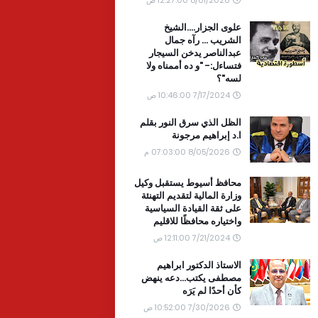
علوى الجزار....الشيخ
الشريب ... رآه جمال
عبدالناصر يدخن السيجار
فتساءل:- "و ده أممناه ولا
لسه"؟
7/17/2024 10:46:00 ص
الظل الذي سرق النور بقلم
ا.د إبراهيم مرجونة
8/05/2026 07:03:00 م
محافظ أسيوط يستقبل وكيل
وزارة المالية لتقديم التهنئة
على ثقة القيادة السياسية
واختياره محافظًا للاقليم
7/21/2024 12:11:00 ص
الاستاذ الدكتور ابراهيم
مصطفى يكتب...دعه ينهض
كأن أحدًا لم يَرَه
7/30/2026 10:52:00 ص