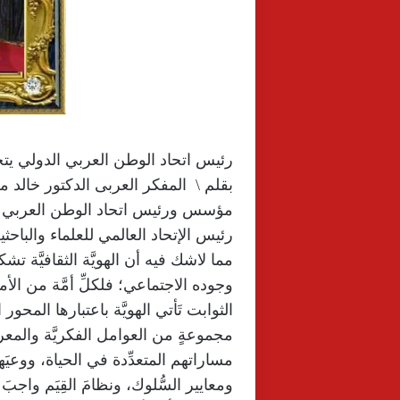
رئيس اتحاد الوطن العربي الدولي يتح
بقلم \ المفكر العربى الدكتور خالد 
مؤسس ورئيس اتحاد الوطن العربي ا
رئيس الإتحاد العالمي للعلماء والباحثي
مما لاشك فيه أن الهويَّة الثقافيَّة تش
وجوده الاجتماعي؛ فلكلِّ أمَّة من الأمم
الثوابت تَأتي الهويَّة باعتبارها المحور
مجموعةٍ من العوامل الفكريَّة والمعرفي
مساراتهم المتعدِّدة في الحياة، ووعي
ومعايير السُّلوك، ونظامَ القِيَم واجبَ الا