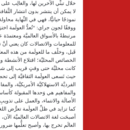
خلال تبنِّي الآخرين لها، والغالِب على م
لا يمكن أن ينتشر بدون انتشار الثَّقافة
نموذجًا حياتيًّا، فهي في النِّهاية محاول
ووفقًا لجون جراي: “تُعدُّ العولَمة اختز
مرتبطةً بالأسواق العالميَّة ومعتمدَة عل
للمعلومات والاتصالات كان يعني أنَّ تأث
قَبل، وخلْف ما للعولَمة من هذه المع
الخصائص المحليَّة؛ اقتلاع الأنشطة وال
كانت محليَّة حتى وقتٍ قريب إلى شبكاتِ ا
حيث تَسعى العولَمة الثقافيَّة إلى تحطيم ا
الفرديَّة الاستهلاكيَّة الأمريكيَّة، والمف
والمفاهيم هي وَحدها المقبولة كأساسٍ ل
الأصالَة والانتماء، والعمل على تذويبِ اله
كما تزايد في ظلِّ العولَمة تعرُّض اللغة 
العالَم تخرج بها، وأصبح تعلُّمها ضرورة 