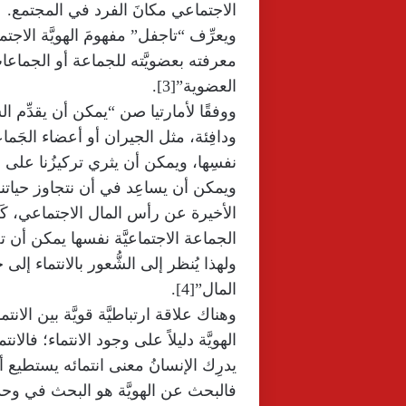
الاجتماعي مكانَ الفرد في المجتمع.
ويعرِّف “تاجفل” مفهومَ الهويَّة الاجتم
معرفته بعضويَّته للجماعة أو الجماعات، 
العضوية”[3].
ووفقًا لأمارتيا صن “يمكن أن يقدِّم الش
ودافِئة، مثل الجيران أو أعضاء الجَماع
نفسِها، ويمكن أن يثري تركيزُنا على هو
ويمكن أن يساعِد في أن نتجاوز حياتنا ال
الأخيرة عن رأس المال الاجتماعي، كَ
الجماعة الاجتماعيَّة نفسها يمكن أن 
ولهذا يُنظر إلى الشُّعور بالانتماء إلى 
المال”[4].
وهناك علاقة ارتباطيَّة قويَّة بين الانتما
الهويَّة دليلاً على وجود الانتماء؛ فالانتما
يدرِك الإنسانُ معنى انتمائه يستطيع
فالبحث عن الهويَّة هو البحث في وحدةِ ا