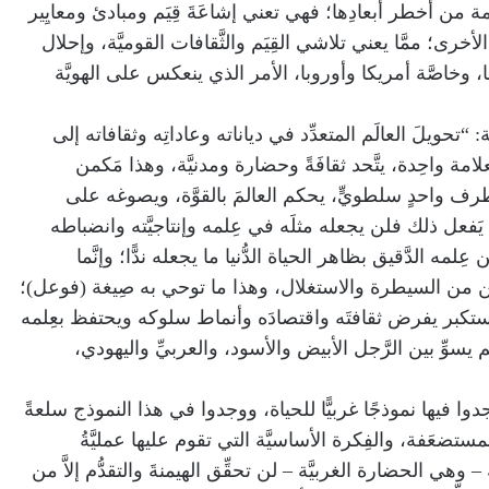
َمة من أخطر أبعادِها؛ فهي تعني إشاعَةَ قِيَم ومبادئ ومعايِير
أخرى؛ ممَّا يعني تلاشي القِيَم والثَّقافات القوميَّة، وإحلال
محلَّها، وخاصَّة أمريكا وأوروبا، الأمر الذي ينعكس على الهويَّة
 “تحويلَ العالَم المتعدِّد في دياناته وعاداتِه وثقافاته إلى
مة واحِدة، يتَّحد ثقافَةً وحضارة ومدنيَّة، وهذا مَكمن
طرف واحدٍ سلطويٍّ، يحكم العالمَ بالقوَّة، ويصوغه على
إذ يَفعل ذلك فلن يجعله مثلَه في عِلمه وإنتاجيَّته وانضباطه
ه الدَّقيق بظاهر الحياة الدُّنيا ما يجعله ندًّا؛ وإنَّما
ِّن من السيطرة والاستغلال، وهذا ما توحي به صِيغة (فوعل)؛
لمستكبر يفرض ثقافتَه واقتصادَه وأنماط سلوكه ويحتفظ بعِلمه
سوِّ بين الرَّجل الأبيض والأسود، والعربيِّ واليهودي،
وجدوا فيها نموذجًا غربيًّا للحياة، ووجدوا في هذا النموذج سلعةً
مستضعَفة، والفِكرة الأساسيَّة التي تقوم عليها عمليَّةُ
 – وهي الحضارة الغربيَّة – لن تحقِّق الهيمنةَ والتقدُّم إلاَّ من