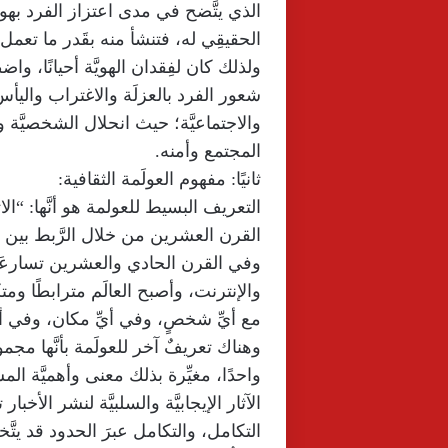
الذي يتَّضح في مدى اعتزاز الفرد بهويَّ
الحقيقِي له، فتنشأ منه بقَدر ما تعمل ع
ولذلك كان لفِقدان الهويَّة أحيانًا، واض
شعور الفرد بالعزلَة والاغتراب واليأ
والاجتماعيَّة؛ حيث انحلال الشخصيَّة واز
المجتمع وأمنه.
ثانيًا: مفهوم العولَمة الثقافية:
التعريف البسيط للعولمة هو أنَّها: “ال
القرن العشرين من خلال الرَّبط بين 
وفي القرن الحادي والعشرين تسارعَت
والإنترنت، وأصبح العالَم مترابطًا ومتك
مع أيِّ شخصٍ، وفي أيِّ مكان، وفي أ
وهناك تعريفٌ آخر للعولَمة بأنَّها مجمو
واحدًا، مغيِّرة بذلك معنى وأهميَّة المس
التكامل، والتكامل عبرَ الحدود قد يتَّخذ 