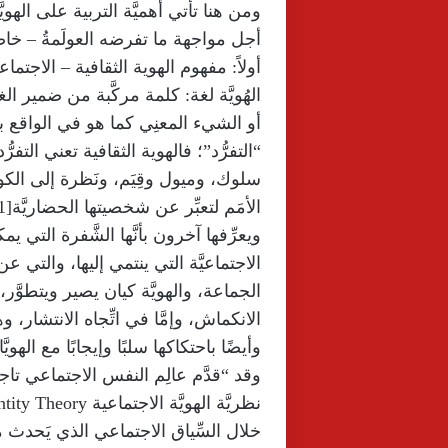
ومن هنا تأتي أهميَّة التربية على الهويَّ
أجل مواجهة ما تفرضه العولَمةُ – خاصَّة
أولاً: مفهوم الهوية الثقافية – الاجتماع
الهُويَّة لغة: كلمة مركَّبة من ضمير ا
أو الشيء المعنِي كما هو في الواقع بخ
“التفرُّد”؛ فالهوية الثقافية تعني التفر
سلوك، وميول وقِيَم، ونَظرة إلى الكون و
الأمَم لتعبِّر عن شخصيتها الحضاريَّة[1].
ويعرِّفها آخرون بأنَّها الشَّفرة التي
الاجتماعيَّة التي ينتمي إليها، والتي ع
الجماعة، والهويَّة كيان يصير ويتطوَّر، 
الانكماش، وإمَّا في اتِّجاه الانتشار، 
وأيضًا باحتكاكها سلبًا وإيجابًا مع الهويَّا
خلال السِّياق الاجتماعي الذي يَحدث م