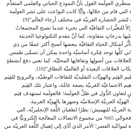
نظِّري العولَمة القول بأنَّ النموذج الحياتي والعِلمي المتقدِّم
 التي قام من خلالها، وأيًّا كانت البواعث على نَشر العولَمة
ة لنَشر الحضارة الغربيَّة في مختلف أرجاء العالَم”[9].
الاً للتغيُّرات الثقافيَّة التي تجيء عندما تصبح المجتمعاتُ
يها بدرجاتٍ متفاوتة، كما أنَّ مَقدم التكنولوجيا الحديثة
ُّر أشكال الحياة الثقافيَّة ببعضها أصبح أكثر عمقًا من ذِي
اني كلِّها توجد فِكرة أساسيَّة واحدة يمكن أن تسمَّى طمس
علاقات من أصولِها وثقافاتِها المحليَّة، كما تعني دفعَ أنشطةٍ
لعلاقات البعيدَة أو العالميَّة النطاق”[10].
لقِيَم والهويَّات التقليديَّة للثقافات الوطنيَّة، والترويج للقِيَم
اهيم الاجتماعيَّة الغربيَّة بصفة عامَّة، واعتبار تلك القِيَم
تعاون الدُّول في ظلِّ العولَمة؛ فالعولَمة تَستهدف قِيَم
ويَّة العربيَّة الإسلاميَّة وصهرِها بالهويَّة الغربية.
العربيَّة للتهميش؛ نظرًا لطغيان اللُّغة الإنجليزيَّة، التي
أصبحَت لغة الاتصالات العالميَّة الآن، فحوالي 65% من مجموع الاتصالات المعالجة إلكترونيًّا في
لمواكَبة العصر؛ الأمر الذي أدَّى إلى إهمال اللُّغة العربيَّة من