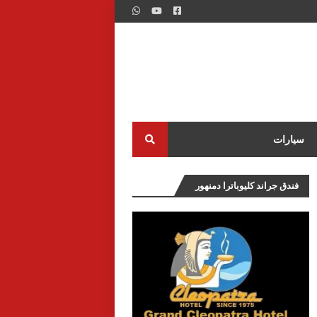
سيارات
فندق جراند كليوباترا دمنهور