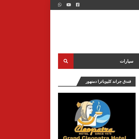
سيارات
فندق جراند كليوباترا دمنهور