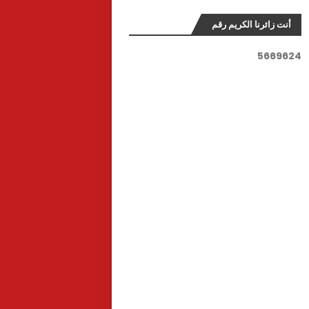
أنت زائرنا الكريم رقم
5
6
6
9
6
2
4