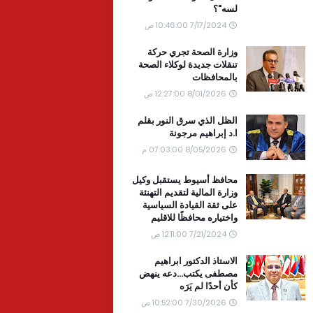
لسه"؟
7/17/2024 10:46:00 ص
وزارة الصحة تجري حركة
تنقلات جديدة لوكلاء الصحة
بالمحافظات
8/01/2026 12:27:00 ص
الظل الذي سرق النور بقلم
ا.د إبراهيم مرجونة
8/05/2026 07:03:00 م
محافظ أسيوط يستقبل وكيل
وزارة المالية لتقديم التهنئة
على ثقة القيادة السياسية
واختياره محافظًا للاقليم
7/21/2024 12:11:00 ص
الاستاذ الدكتور ابراهيم
مصطفى يكتب...دعه ينهض
كأن أحدًا لم يَرَه
7/30/2026 10:52:00 ص