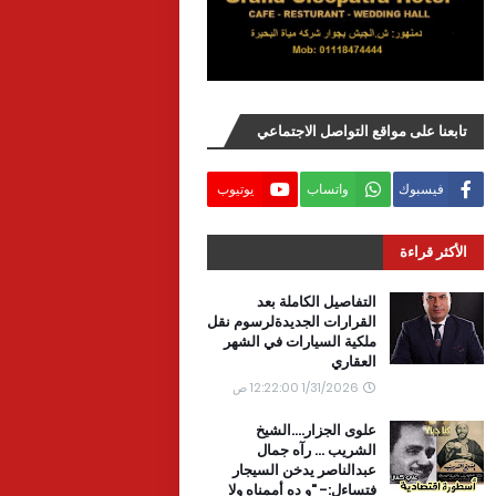
تابعنا على مواقع التواصل الاجتماعي
فيسبوك
واتساب
يوتيوب
الأكثر قراءة
التفاصيل الكاملة بعد
القرارات الجديدةلرسوم نقل
ملكية السيارات في الشهر
العقاري
1/31/2026 12:22:00 ص
علوى الجزار....الشيخ
الشريب ... رآه جمال
عبدالناصر يدخن السيجار
فتساءل:- "و ده أممناه ولا