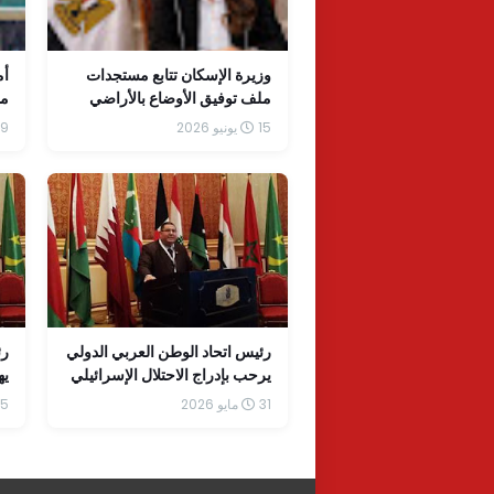
وزيرة الإسكان تتابع مستجدات
أم
ملف توفيق الأوضاع بالأراضي
من
المضافة بمدينتي العبور الجديدة
ال
15 يونيو 2026
9 يونيو 2026
والشروق
في
رئيس اتحاد الوطن العربي الدولي
رئ
يرحب بإدراج الاحتلال الإسرائيلي
يه
وكياناته في قائمة الأمم المتحدة
وح
31 مايو 2026
25 مايو
السوداء
وا
ال