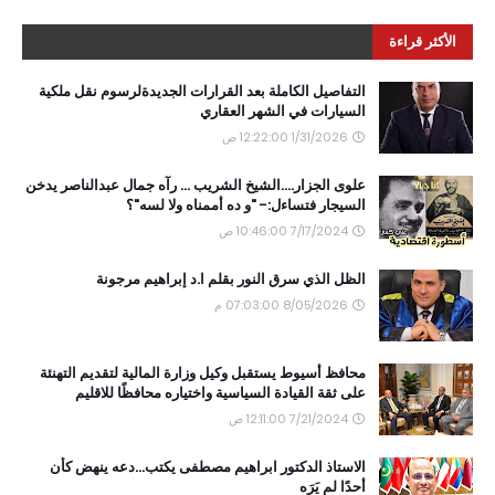
الأكثر قراءة
التفاصيل الكاملة بعد القرارات الجديدةلرسوم نقل ملكية
السيارات في الشهر العقاري
1/31/2026 12:22:00 ص
علوى الجزار....الشيخ الشريب ... رآه جمال عبدالناصر يدخن
السيجار فتساءل:- "و ده أممناه ولا لسه"؟
7/17/2024 10:46:00 ص
الظل الذي سرق النور بقلم ا.د إبراهيم مرجونة
8/05/2026 07:03:00 م
محافظ أسيوط يستقبل وكيل وزارة المالية لتقديم التهنئة
على ثقة القيادة السياسية واختياره محافظًا للاقليم
7/21/2024 12:11:00 ص
الاستاذ الدكتور ابراهيم مصطفى يكتب...دعه ينهض كأن
أحدًا لم يَرَه