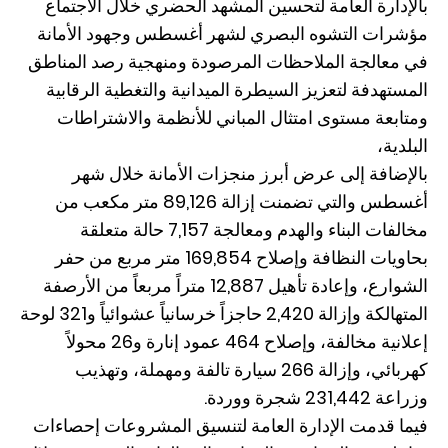
بالإدارة العامة لتحسين المشهد الحضري خلال الاجتماع
مؤشرات التشوه البصري لشهر أغسطس وجهود الأمانة
في معالجة الملاحظات المرصودة ومنهجية رصد المناطق
المستهدفة لتعزيز السيطرة الميدانية والتغطية الرقابية
ومتابعة مستوى امتثال المباني للأنظمة والاشتراطات
البلدية،
بالإضافة إلى عرض أبرز منجزات الأمانة خلال شهر
أغسطس والتي تضمنت إزالة 89,126 متر مكعب من
مخالفات البناء والهدم ومعالجة 7,157 حالة متعلقة
بحاويات النظافة وإصلاح 169,854 متر مربع من حفر
الشوارع، وإعادة تأهيل 12,887 متراً مربعاً من الأرصفة
المتهالكة وإزالة 2,420 حاجزاً خرسانياً عشوائياً و321 لوحة
إعلانية مخالفة، وإصلاح 464 عمود إنارة و26 محولاً
كهربائي، وإزالة 266 سيارة تالفة ومهملة، وتهذيب
وزراعة 231,442 شجرة ووردة.
فيما قدمت الإدارة العامة لتنسيق المشروعات إحصاءات