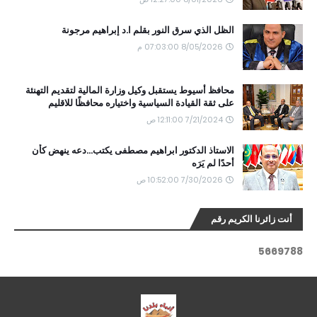
الظل الذي سرق النور بقلم ا.د إبراهيم مرجونة
8/05/2026 07:03:00 م
محافظ أسيوط يستقبل وكيل وزارة المالية لتقديم التهنئة
على ثقة القيادة السياسية واختياره محافظًا للاقليم
7/21/2024 12:11:00 ص
الاستاذ الدكتور ابراهيم مصطفى يكتب...دعه ينهض كأن
أحدًا لم يَرَه
7/30/2026 10:52:00 ص
أنت زائرنا الكريم رقم
5
6
6
9
7
8
8