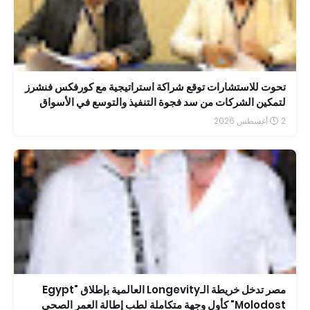
تحوت للاستشارات توقع شراكة استراتيجية مع كورفكس فنشرز
لتمكين الشركات من سد فجوة التنفيذ والتوسع في الأسواق
الإقليمية
2 أغسطس 2026
مصر تدخل خريطة الـLongevity العالمية بإطلاق "Egypt
Molodost" كأول وجهة متكاملة لطب إطالة العمر الصحي