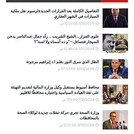
التفاصيل الكاملة بعد القرارات الجديدةلرسوم نقل ملكية
السيارات في الشهر العقاري
1/31/2026 12:22:00 ص
علوى الجزار....الشيخ الشريب ... رآه جمال عبدالناصر يدخن
السيجار فتساءل:- "و ده أممناه ولا لسه"؟
7/17/2024 10:46:00 ص
الظل الذي سرق النور بقلم ا.د إبراهيم مرجونة
8/05/2026 07:03:00 م
محافظ أسيوط يستقبل وكيل وزارة المالية لتقديم التهنئة
على ثقة القيادة السياسية واختياره محافظًا للاقليم
7/21/2024 12:11:00 ص
وزارة الصحة تجري حركة تنقلات جديدة لوكلاء الصحة
بالمحافظات
8/01/2026 12:27:00 ص