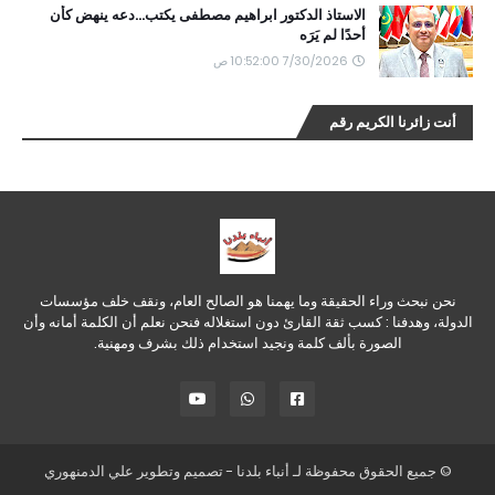
الاستاذ الدكتور ابراهيم مصطفى يكتب...دعه ينهض كأن
أحدًا لم يَرَه
7/30/2026 10:52:00 ص
أنت زائرنا الكريم رقم
نحن نبحث وراء الحقيقة وما يهمنا هو الصالح العام، ونقف خلف مؤسسات
الدولة، وهدفنا : كسب ثقة القارئ دون استغلاله فنحن نعلم أن الكلمة أمانه وأن
الصورة بألف كلمة ونجيد استخدام ذلك بشرف ومهنية.
© جميع الحقوق محفوظة لـ
أنباء بلدنا
- تصميم وتطوير
علي الدمنهوري