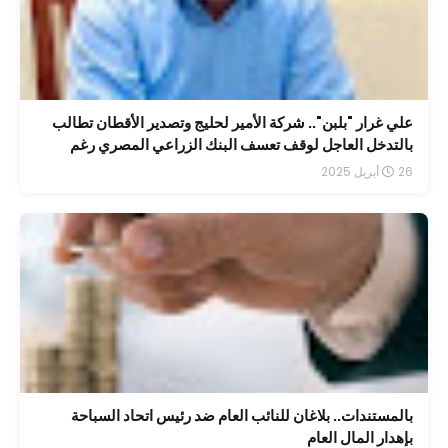
علي غرار "بلبن".. شركة الأمير لحليج وتصدير الأقطان تطالب
بالتدخل العاجل لوقف تعسف البنك الزراعي المصري رغم
التزامها بسداد أكثر من 25% من المديونية
26 أبريل 2025
بالمستندات.. بلاغان للنائب العام ضد رئيس اتحاد السباحة
بإهدار المال العام