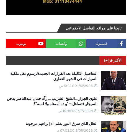
تابعنا على مواقع التواصل الاجتماعي
فيسبوك
واتساب
يوتيوب
الأكثر قراءة
التفاصيل الكاملة بعد القرارات الجديدةلرسوم نقل ملكية
السيارات في الشهر العقاري
1/31/2026 12:22:00 ص
علوى الجزار....الشيخ الشريب ... رآه جمال عبدالناصر يدخن
السيجار فتساءل:- "و ده أممناه ولا لسه"؟
7/17/2024 10:46:00 ص
الظل الذي سرق النور بقلم ا.د إبراهيم مرجونة
8/05/2026 07:03:00 م