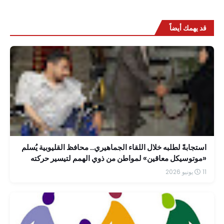
قد يهمك أيضاً
استجابةً لطلبه خلال اللقاء الجماهيري.. محافظ القليوبية يُسلم
«موتوسيكل معاقين» لمواطن من ذوي الهمم لتيسير حركته
وتنقله
11 يونيو 2026