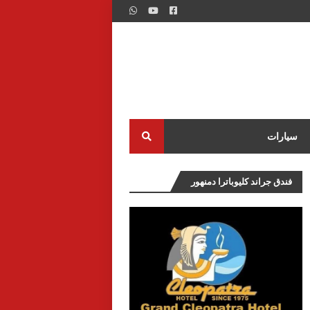
سيارات
فندق جراند كليوباترا دمنهور