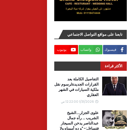
تابعنا على مواقع التواصل الاجتماعي
فيسبوك
واتساب
يوتيوب
الأكثر قراءة
التفاصيل الكاملة بعد
القرارات الجديدةلرسوم نقل
ملكية السيارات في الشهر
العقاري
1/31/2026 12:22:00 ص
علوى الجزار....الشيخ
الشريب ... رآه جمال
عبدالناصر يدخن السيجار
فتساءل:- "و ده أممناه ولا