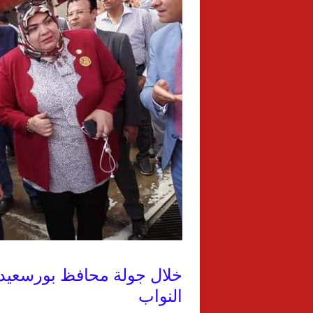
خلال جولة محافظ بورسعيد
النواب