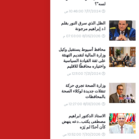
لسه"؟
7/17/2024 10:46:00 ص
الظل الذي سرق النور بقلم
ا.د إبراهيم مرجونة
8/05/2026 07:03:00 م
محافظ أسيوط يستقبل وكيل
وزارة المالية لتقديم التهنئة
على ثقة القيادة السياسية
واختياره محافظًا للاقليم
7/21/2024 12:11:00 ص
وزارة الصحة تجري حركة
تنقلات جديدة لوكلاء الصحة
بالمحافظات
8/01/2026 12:27:00 ص
الاستاذ الدكتور ابراهيم
مصطفى يكتب...دعه ينهض
كأن أحدًا لم يَرَه
7/30/2026 10:52:00 ص