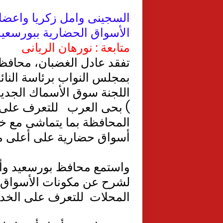
السجينى وامل زكريا واعضاء
الأسواق الحضارية ببورسعيد
متابعة : نورهان الريانى
تفقد عادل الغضبان، محافظ ب
بمجلس النواب برئاسة النائ
اللجنة سوق الأسماك الجديد
) بحى العرب
للتعرف على 
المحافظة بما يتماشى مع خط
أسواق حضارية على أعلى 
واستمع محافظ بورسعيد وأع
لشرح عن مكونات الأسواق وخ
المحلات
للتعرف على الخدم