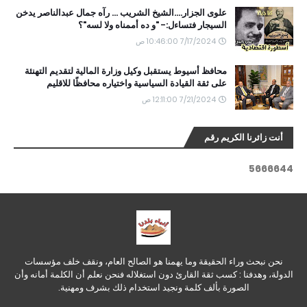
علوى الجزار....الشيخ الشريب ... رآه جمال عبدالناصر يدخن
السيجار فتساءل:- "و ده أممناه ولا لسه"؟
7/17/2024 10:46:00 ص
محافظ أسيوط يستقبل وكيل وزارة المالية لتقديم التهنئة
على ثقة القيادة السياسية واختياره محافظًا للاقليم
7/21/2024 12:11:00 ص
أنت زائرنا الكريم رقم
5
6
6
6
6
4
4
نحن نبحث وراء الحقيقة وما يهمنا هو الصالح العام، ونقف خلف مؤسسات
الدولة، وهدفنا : كسب ثقة القارئ دون استغلاله فنحن نعلم أن الكلمة أمانه وأن
الصورة بألف كلمة ونجيد استخدام ذلك بشرف ومهنية.