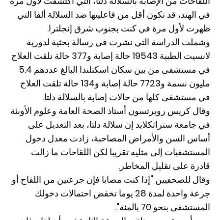
اللقاحات من الإصابة بالسلالة دلتا، التي اكتشفت لأول مرة
في الهند، قد تكون أقل من فاعليتها ضد السلالة ألفا التي
ظهرت لأول مرة في كنت بجنوب شرق إنجلترا.
وشملت الدراسة التي نشرت في رسالة بحثية لدورية
لانسيت الطبية 19543 حالة إصابة و377 حالة تلقت العلاج
في مستشفى من بين سكان اسكتلندا البالغ عددهم 5.4
مليون نسمة و7723 حالة إصابة و134 حالة تلقت العلاج
في مستشفى كلها من حالات إصابة بالسلالة دلتا.
وقال كريس روبرتسون أستاذ الصحة العامة وعلوم الأوبئة
في جامعة ستراثكلايد إن سلالة دلتا، بعد التعديل على
أساس السن والأمراض المصاحبة، زادت معدل دخول
المستشفيات إلى مثليه تقريبا لكن اللقاحات ما زالت
قادرة على تقليل المخاطر.
وقال للصحفيين "إذا كنت مصابا فإن جرعتين من اللقاح أو
جرعة واحدة لمدة 28 يوما تخفض احتمالات دخولك
المستشفى بنحو 70 بالمئة".