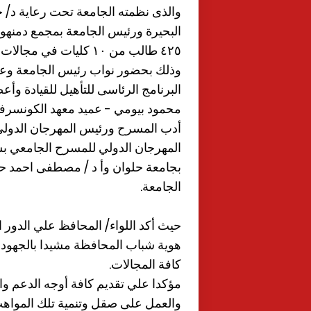
والذى نظمته الجامعة تحت رعاية د/ خا
٤٢٥ طالب من ١٠ كليات في مجالات المسرح و الفنون التشكيلية و الكورال.
وذلك بحضور نواب رئيس الجامعة وعمد
البرنامج الرئاسى للتأهيل للقيادة وأع
محمود بيومي - عميد معهد الكونسرفتوار
أدب المسرح ورئيس المهرجان الدولي 
المهرجان الدولي للمسرح الجامعي بشر
بجامعة حلوان وأ د / مصطفى احمد حم
الجامعة.
حيث أكد اللواء/ المحافظ علي الدور 
هوية شباب المحافظة مشيدا بالجهود ال
كافة المجالات.
مؤكدا علي تقديم كافة أوجه الدعم وا
والعمل على صقل وتنمية تلك المواهب 