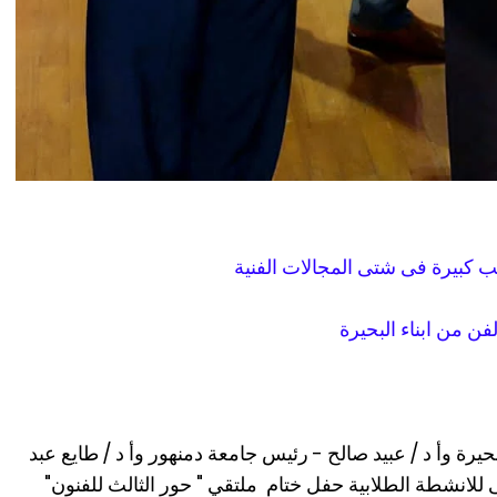
ب كبيرة فى شتى المجالات الفنية
فن من ابناء البحيرة
يرة وأ د / عبيد صالح - رئيس جامعة دمنهور وأ د / طايع عبد
ى للانشطة الطلابية حفل ختام ملتقي " حور الثالث للفنون"