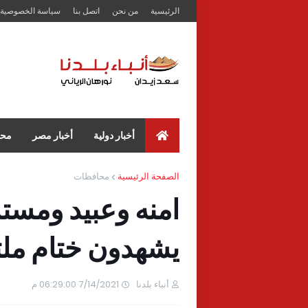
الرئيسية
من نحن
اتصل بنا
سياسة الخصوصية
أخبار دولية
أخبار مصر
محا
الصفحة الرئيسية
محافظات
امنه وعبيد ومستش
يشهدون ختام ملتق
أنباء بلدنا
7/14/2021 06:29:00 م