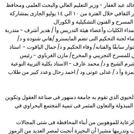
لد عبد الغفار - وزير التعليم العالي والبحث العلمى ومحافظ
البحيرة ورئيس الجامعة بمجمع دمنهور الثقافي خلال الفترة من ١٠ الي ١٤ يوليو الجارى بمشاركة
اء الكليات وأعضاء هيئة التدريس وأ / هدير أشرف - متدربة
ضاء لجنة التحكيم التى تضم المايسترو /هاني شنوده و د/
 سابقًا والفنانه/ وفاء الحكيم و د/ جمال الياقوت - استاذ
للمسرح التجريبي و المخرج/ مازن الغرباوي - رئيس
م الشيخ و د/ محمد عارف - الاستاذ بكلية التربية النوعية
زة وأ د / عدلى عونى ود / احمد رحال وعدد كبير من طلاب
الحيوي الذي تقوم به جامعة دمنهور فى صناعة العقول وتكوين
مبذولة والتعاون المثمر فى تنمية المجتمع البحراوي في
لرعاية للموهوبين من أبناء المحافظة فى شتى المجالات
وتدريبها مشيرا أن البحيرة أنجبت لمصر العديد من الرموز