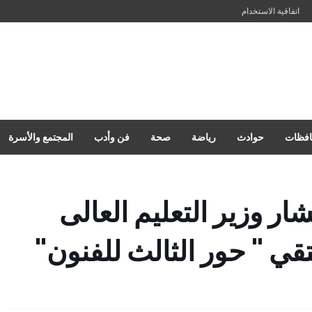
اتفاقية الاستخدام
فظات
حوادث
رياضة
صحة
فن وأدب
المجتمع والأسرة
ار وزير التعليم العالى
ي " حور الثالث للفنون"