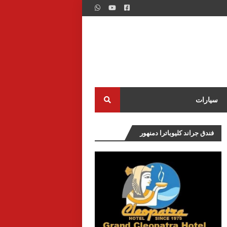
سيارات
فندق جراند كليوباترا دمنهور