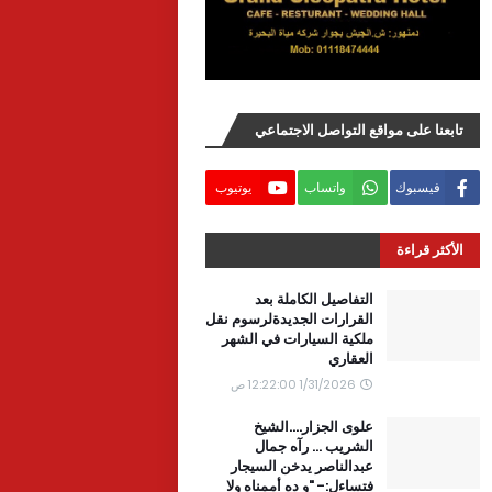
تابعنا على مواقع التواصل الاجتماعي
فيسبوك
واتساب
يوتيوب
الأكثر قراءة
التفاصيل الكاملة بعد
القرارات الجديدةلرسوم نقل
ملكية السيارات في الشهر
العقاري
1/31/2026 12:22:00 ص
علوى الجزار....الشيخ
الشريب ... رآه جمال
عبدالناصر يدخن السيجار
فتساءل:- "و ده أممناه ولا