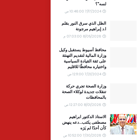
لسه"؟
7/17/2024 10:46:00 ص
الظل الذي سرق النور بقلم
ا.د إبراهيم مرجونة
8/05/2026 07:03:00 م
محافظ أسيوط يستقبل وكيل
وزارة المالية لتقديم التهنئة
على ثقة القيادة السياسية
واختياره محافظًا للاقليم
7/21/2024 12:11:00 ص
وزارة الصحة تجري حركة
تنقلات جديدة لوكلاء الصحة
بالمحافظات
8/01/2026 12:27:00 ص
الاستاذ الدكتور ابراهيم
مصطفى يكتب...دعه ينهض
كأن أحدًا لم يَرَه
7/30/2026 10:52:00 ص