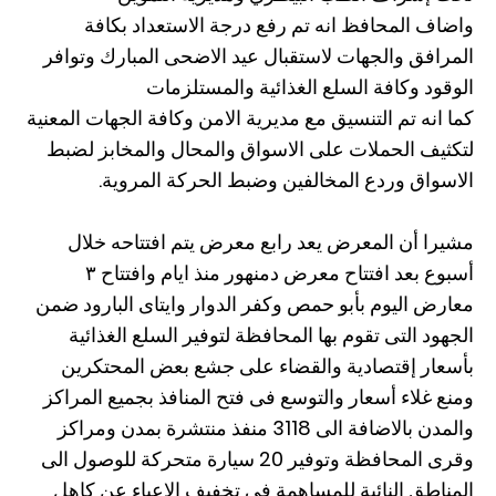
واضاف المحافظ انه تم رفع درجة الاستعداد بكافة
المرافق والجهات لاستقبال عيد الاضحى المبارك وتوافر
الوقود وكافة السلع الغذائية والمستلزمات
كما انه تم التنسيق مع مديرية الامن وكافة الجهات المعنية
لتكثيف الحملات على الاسواق والمحال والمخابز لضبط
الاسواق وردع المخالفين وضبط الحركة المروية.
مشيرا أن المعرض يعد رابع معرض يتم افتتاحه خلال
أسبوع بعد افتتاح معرض دمنهور منذ ايام وافتتاح ٣
معارض اليوم بأبو حمص وكفر الدوار وايتاى البارود ضمن
الجهود التى تقوم بها المحافظة لتوفير السلع الغذائية
بأسعار إقتصادية والقضاء على جشع بعض المحتكرين
ومنع غلاء أسعار والتوسع فى فتح المنافذ بجميع المراكز
والمدن بالاضافة الى 3118 منفذ منتشرة بمدن ومراكز
وقرى المحافظة وتوفير 20 سيارة متحركة للوصول الى
المناطق النائية للمساهمة فى تخفيف الاعباء عن كاهل