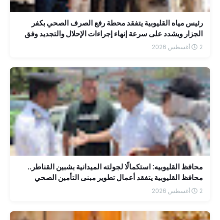
رئيس مياه القليوبية يتفقد محطة رفع الصرف الصحي بكفر
الجزار ويشدد على سرعة إنهاء إجراءات الإحلال والتجديد وفق
جدول زمني محدد
2 أغسطس 2026
محافظ القليوبيه: استكمالًا لجولته الميدانية بشبين القناطر..
محافظ القليوبية يتفقد أعمال تطوير مبنى التأمين الصحي
بمستشفى الشاملة
2 أغسطس 2026