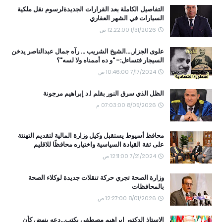
التفاصيل الكاملة بعد القرارات الجديدةلرسوم نقل ملكية
السيارات في الشهر العقاري
1/31/2026 12:22:00 ص
علوى الجزار....الشيخ الشريب ... رآه جمال عبدالناصر يدخن
السيجار فتساءل:- "و ده أممناه ولا لسه"؟
7/17/2024 10:46:00 ص
الظل الذي سرق النور بقلم ا.د إبراهيم مرجونة
8/05/2026 07:03:00 م
محافظ أسيوط يستقبل وكيل وزارة المالية لتقديم التهنئة
على ثقة القيادة السياسية واختياره محافظًا للاقليم
7/21/2024 12:11:00 ص
وزارة الصحة تجري حركة تنقلات جديدة لوكلاء الصحة
بالمحافظات
8/01/2026 12:27:00 ص
الاستاذ الدكتور ابراهيم مصطفى يكتب...دعه ينهض كأن