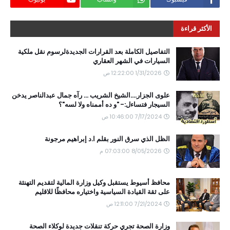
الأكثر قراءة
التفاصيل الكاملة بعد القرارات الجديدةلرسوم نقل ملكية
السيارات في الشهر العقاري
1/31/2026 12:22:00 ص
علوى الجزار....الشيخ الشريب ... رآه جمال عبدالناصر يدخن
السيجار فتساءل:- "و ده أممناه ولا لسه"؟
7/17/2024 10:46:00 ص
الظل الذي سرق النور بقلم ا.د إبراهيم مرجونة
8/05/2026 07:03:00 م
محافظ أسيوط يستقبل وكيل وزارة المالية لتقديم التهنئة
على ثقة القيادة السياسية واختياره محافظًا للاقليم
7/21/2024 12:11:00 ص
وزارة الصحة تجري حركة تنقلات جديدة لوكلاء الصحة