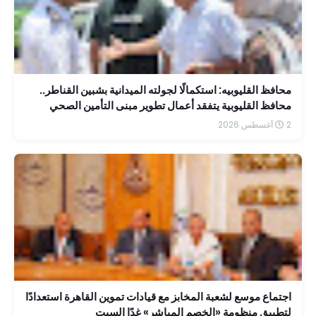
محافظ القليوبيه: استكمالًا لجولته الميدانية بشبين القناطر..
محافظ القليوبية يتفقد أعمال تطوير مبنى التأمين الصحي
بمستشفى الشاملة
2 أغسطس 2026
اجتماع موسع لشعبة المخابز مع قيادات تموين القاهرة استعدادًا
لتطبيق منظومة «الخصم المباشر» غدًا السبت