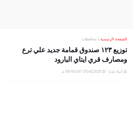
الصفحة الرئيسية
محافظات
توزيع ١٢٣ صندوق قمامة جديد علي ترع
ومصارف قري ايتاي البارود
أنباء بلدنا
7/04/2021 06:00:00 م