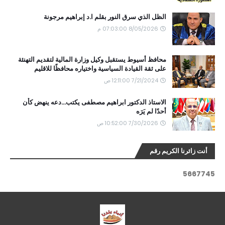
الظل الذي سرق النور بقلم ا.د إبراهيم مرجونة
8/05/2026 07:03:00 م
محافظ أسيوط يستقبل وكيل وزارة المالية لتقديم التهنئة
على ثقة القيادة السياسية واختياره محافظًا للاقليم
7/21/2024 12:11:00 ص
الاستاذ الدكتور ابراهيم مصطفى يكتب...دعه ينهض كأن
أحدًا لم يَرَه
7/30/2026 10:52:00 ص
أنت زائرنا الكريم رقم
5
6
6
7
7
4
5