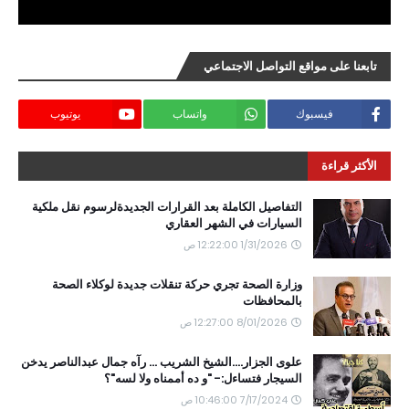
تابعنا على مواقع التواصل الاجتماعي
فيسبوك
واتساب
يوتيوب
الأكثر قراءة
التفاصيل الكاملة بعد القرارات الجديدةلرسوم نقل ملكية
السيارات في الشهر العقاري
1/31/2026 12:22:00 ص
وزارة الصحة تجري حركة تنقلات جديدة لوكلاء الصحة
بالمحافظات
8/01/2026 12:27:00 ص
علوى الجزار....الشيخ الشريب ... رآه جمال عبدالناصر يدخن
السيجار فتساءل:- "و ده أممناه ولا لسه"؟
7/17/2024 10:46:00 ص