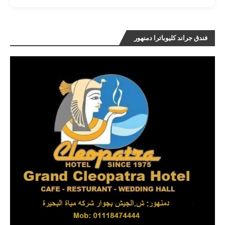
فندق جراند كليوباترا دمنهور