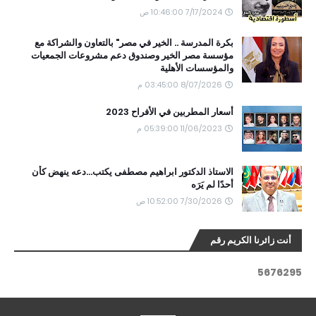
7/17/2024 10:46:00 ص
بكرة المدرسة .. الخير في مصر" بالتعاون والشراكة مع
مؤسسة مصر الخير وصندوق دعم مشروعات الجمعيات
والمؤسسات الأهلية
8/07/2026 03:45:00 م
أسعار المطربين في الأفراح 2023
11/06/2023 05:39:00 م
الاستاذ الدكتور ابراهيم مصطفى يكتب...دعه ينهض كأن
أحدًا لم يَرَه
7/30/2026 10:52:00 ص
أنت زائرنا الكريم رقم
5
6
7
6
2
9
5