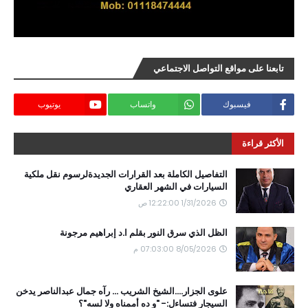
تابعنا على مواقع التواصل الاجتماعي
فيسبوك
واتساب
يوتيوب
الأكثر قراءة
التفاصيل الكاملة بعد القرارات الجديدةلرسوم نقل ملكية
السيارات في الشهر العقاري
1/31/2026 12:22:00 ص
الظل الذي سرق النور بقلم ا.د إبراهيم مرجونة
8/05/2026 07:03:00 م
علوى الجزار....الشيخ الشريب ... رآه جمال عبدالناصر يدخن
السيجار فتساءل:- "و ده أممناه ولا لسه"؟