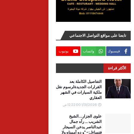
تابعنا على مواقع التواصل الاجتماعي
فيسبوك
واتساب
يوتيوب
الأكثر قراءة
التفاصيل الكاملة بعد
القرارات الجديدةلرسوم نقل
ملكية السيارات في الشهر
العقاري
1/31/2026 12:22:00 ص
علوى الجزار....الشيخ
الشريب ... رآه جمال
عبدالناصر يدخن السيجار
فتساءل:- "و ده أممناه ولا