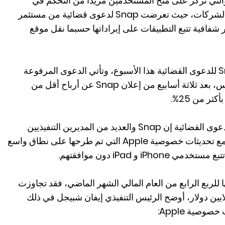
ة تتبع التطبيقات من Apple ، والتي تركز على منح المستخدمين مزيدًا من التحكم في
بياناتهم، كان لها تأثير على العديد من الشركات، حيث تعرضت Snap لدعوى قضائية من مستثمر
شفافية تتبع التطبيقات على إيراداتها حسبما نقل موقع
وفقًا لما أوردته رويترز، تعرضت Snap للدعوى القضائية هذا الأسبوع، وتأتي الدعوى المرفوعة
أمام محكمة فيدرالية في لوس أنجلوس، بعد ثلاثة أسابيع من إعلان Snap عن أرباح أقل من
ر من 25%.
ويقول المستثمر Kellie Black في الدعوى القضائية إن Snap والعديد من المديرين التنفيذيين
بالغوا في قدرة الشركة على التكيف مع تحديثات خصوصية Apple التي تم طرحها على نطاق واسع
i و iPad دون موافقتهم.
كة Snap عن أرباحها للربع الرابع من العام المالي الشهر الماضي، فقد تجاوزت
قعات بشأن الإيرادات بمقدار 3 ملايين دولار، أوضح الرئيس التنفيذي إيفان شبيجل في ذلك
وصية Apple: