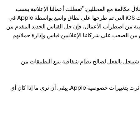
ال مكالمة مع المحللين: "تعطلت أعمالنا الإعلانية بسبب
التغييرات التي طرأت على تتبع إعلانات iOS التي تم طرحها على نطاق واسع بواسطة Apple في
ة معينة من اضطراب الأعمال، فإن حل القياس الجديد المقدم من
يجعل من الصعب على شركائنا الإعلانيين قياس وإدارة حملاتهم
بيجل بالفعل لصالح نظام شفافية تتبع التطبيقات من
وسناب ليست الشركة الوحيدة التي تأثرت بتغييرات خصوصية Apple. يبقى أن نرى ما إذا كان أي