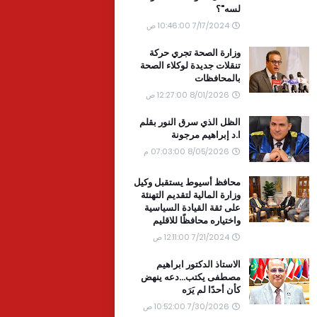
لسه"؟
7/17/2024 10:46:00 ص
وزارة الصحة تجري حركة
تنقلات جديدة لوكلاء الصحة
بالمحافظات
8/01/2026 12:27:00 ص
الظل الذي سرق النور بقلم
ا.د إبراهيم مرجونة
8/05/2026 07:03:00 م
محافظ أسيوط يستقبل وكيل
وزارة المالية لتقديم التهنئة
على ثقة القيادة السياسية
واختياره محافظًا للاقليم
7/21/2024 12:11:00 ص
الاستاذ الدكتور ابراهيم
مصطفى يكتب...دعه ينهض
كأن أحدًا لم يَرَه
7/30/2026 10:52:00 ص