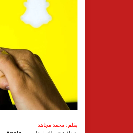
بقلم : محمد مجاهد
لا يخف