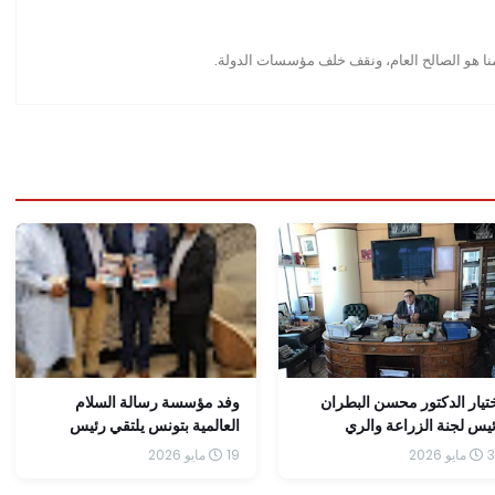
منا هو الصالح العام، ونقف خلف مؤسسات الدولة.
تيار الدكتور محسن البطران
وفد مؤسسة رسالة السلام
يس لجنة الزراعة والري
العالمية بتونس يلتقي رئيس
جلس الشيوخ المصري عضوا
مؤسسة "سيدة الأرض" القدس
 2026
19 مايو 2026
لإتحاد
لبحث تعزيز التعاون الفكري