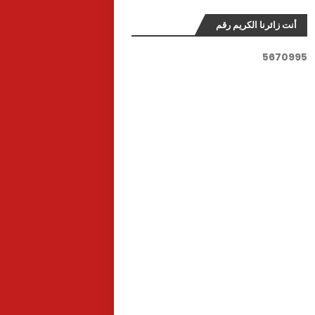
أنت زائرنا الكريم رقم
5
6
7
0
9
9
5