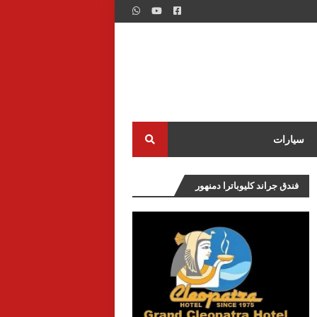
سيارات
فندق جراند كليوباترا دمنهور