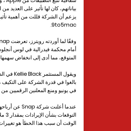
شفافي
يزعم أن الشركة قللت من أهمية تأثير 
9to5mac.
المتوقع، مما أدى إلى انخفاض سهمها بأكث
في يونيو ومنع المعلنين الرقميين من تتبع مستخدمي Phone
عندما أعلنت شر
التو
الوقت أن سبب هذا الخطأ هو تغييرات خص