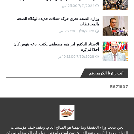
7/21/2024 12:11:00 ص
وزارة الصحة تجري حركة تنقلات جديدة لوكلاء الصحة
بالمحافظات
8/01/2026 12:27:00 ص
الاستاذ الدكتور ابراهيم مصطفى يكتب...دعه ينهض كأن
أحدًا لم يَرَه
7/30/2026 10:52:00 ص
أنت زائرنا الكريم رقم
5
6
7
1
9
0
7
نحن نبحث وراء الحقيقة وما يهمنا هو الصالح العام، ونقف خلف مؤسسات
الدولة، وهدفنا : كسب ثقة القارئ دون استغلاله فنحن نعلم أن الكلمة أمانه وأن