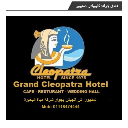
فندق جراند كليوباترا دمنهور