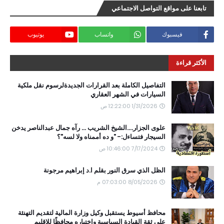
تابعنا على مواقع التواصل الاجتماعي
فيسبوك
واتساب
يوتيوب
الأكثر قراءة
التفاصيل الكاملة بعد القرارات الجديدةلرسوم نقل ملكية
السيارات في الشهر العقاري
1/31/2026 12:22:00 ص
علوى الجزار....الشيخ الشريب ... رآه جمال عبدالناصر يدخن
السيجار فتساءل:- "و ده أممناه ولا لسه"؟
7/17/2024 10:46:00 ص
الظل الذي سرق النور بقلم ا.د إبراهيم مرجونة
8/05/2026 07:03:00 م
محافظ أسيوط يستقبل وكيل وزارة المالية لتقديم التهنئة
على ثقة القيادة السياسية واختياره محافظًا للاقليم