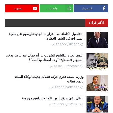
فيسبوك
واتساب
يوتيوب
الأكثر قراءة
التفاصيل الكاملة بعد القرارات الجديدةلرسوم نقل ملكية
السيارات في الشهر العقاري
1/31/2026 12:22:00 ص
علوى الجزار....الشيخ الشريب ... رآه جمال عبدالناصر يدخن
السيجار فتساءل:- "و ده أممناه ولا لسه"؟
7/17/2024 10:46:00 ص
وزارة الصحة تجري حركة تنقلات جديدة لوكلاء الصحة
بالمحافظات
8/01/2026 12:27:00 ص
الظل الذي سرق النور بقلم ا.د إبراهيم مرجونة
8/05/2026 07:03:00 م