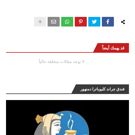
قد يهمك أيضاً
لا توجد مقالات متعلقة حالياً
فندق جراند كليوباترا دمنهور