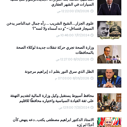
السيارات في الشهر العقاري
1/31/2026 12:22:00 ص
علوى الجزار....الشيخ الشريب ... رآه جمال عبدالناصر يدخن
السيجار فتساءل:- "و ده أممناه ولا لسه"؟
7/17/2024 10:46:00 ص
وزارة الصحة تجري حركة تنقلات جديدة لوكلاء الصحة
بالمحافظات
8/01/2026 12:27:00 ص
الظل الذي سرق النور بقلم ا.د إبراهيم مرجونة
8/05/2026 07:03:00 م
محافظ أسيوط يستقبل وكيل وزارة المالية لتقديم التهنئة
على ثقة القيادة السياسية واختياره محافظًا للاقليم
7/21/2024 12:11:00 ص
الاستاذ الدكتور ابراهيم مصطفى يكتب...دعه ينهض كأن
أحدًا لم يَرَه