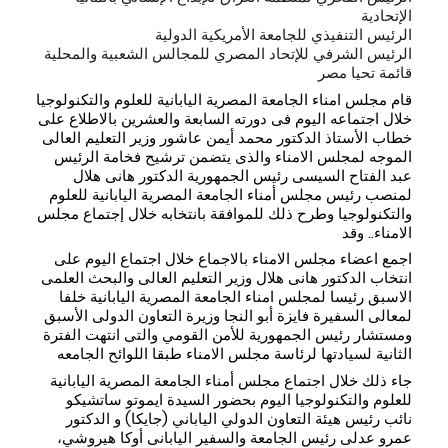
الإتحادية
الرئيس التنفيذي للجامعة الأمريكية الدولية
الرئيس الشرفي للإتحاد المصري للمجالس الشعبية والمحلية
قائمة تحيا مصر
قام مجلس امناء الجامعة المصرية اليابانية للعلوم والتكنولوجيا
خلال اجتماعه اليوم فى دورته السابعة والعشرين بالاطلاع على
خطاب الأستاذ الدكتور محمد أيمن عاشور وزير التعليم العالى
الموجه لمجلس الامناء والذى يتضمن ترشيح فخامة الرئيس
عبد الفتاح السيسى رئيس الجمهورية الدكتور هانى هلال
لمنصب رئيس مجلس أمناء الجامعة المصرية اليابانية للعلوم
والتكنولوجيا وطرح ذلك للموافقة بانتخابه خلال إجتماع
مجلس
الامناء.. وقد
اجمع اعضاء مجلس الامناء بالاجماع خلال اجتماع اليوم على
انتخاب الدكتور هانى هلال وزير التعليم العالى والبحث العلمى
الاسبق رئيسا لمجلس امناء الجامعة المصرية اليابانية خلفا
لمعالى السفيرة فايزة أبو النجا وزيرة التعاون الدولى الأسبق
ومستشار رئيس الجمهورية للأمن القومي والتى انتهت الفترة
الثانية لسيادتها لرئاسة مجلس الامناء طبقا اللوائح الجامعه
جاء ذلك خلال اجتماع مجلس أمناء الجامعة المصرية اليابانية
للعلوم والتكنولوجيا اليوم بحضور السيدة ايموتو ساتشيكو
نائب رئيس هيئة التعاون الدولي الياباني (جايكا) و الدكتور
عمرو عدلى رئيس الجامعة والسفير اليابانى أوكا هيروشي،