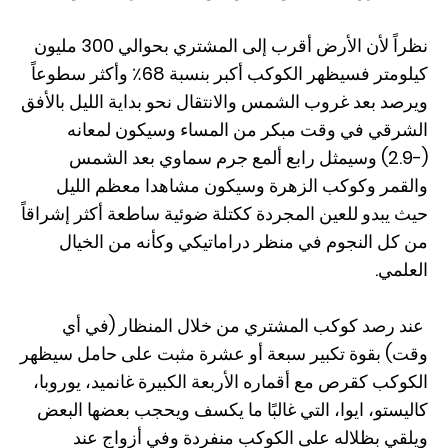
نظراً لأن الأرض أقرب إلى المشتري بحوالي 300 مليون
كيلومتر فسيظهر الكوكب أكبر بنسبة 68٪ وأكثر سطوعاً
ويرصد بعد غروب الشمس والانتقال نحو بداية الليل بالأفق
الشرقي في وقت مبكر من المساء وسيكون لمعانه
(-2.9) وسيمثل رابع ألمع جرم سماوي بعد الشمس
والقمر وكوكب الزهرة وسيكون مشاهدا معظم الليل
حيث يبدو للعين المجردة ككتلة ضوئية ساطعة أكثر إشراقاً
من كل النجوم في منظر دراماتيكي وكأنه من الخيال
العلمي.
عند رصد كوكب المشتري من خلال المنظار (في أي
وقت) بقوة تكبير سبعة أو عشرة مثبت على حامل سيظهر
الكوكب كقرص مع أقماره الأربعة الكبيرة غانميد، يوروبا،
كاليستو، ايوا، التي غالبًا ما يكسف ويحجب بعضها البعض
ويلقي بظلاله على الكوكب منفردة وفي أزواج عند