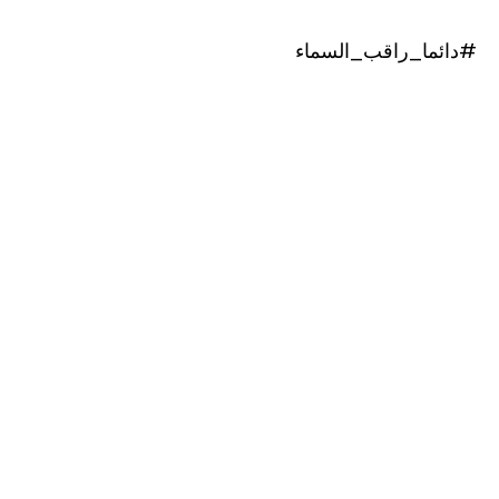
#دائما_راقب_السماء