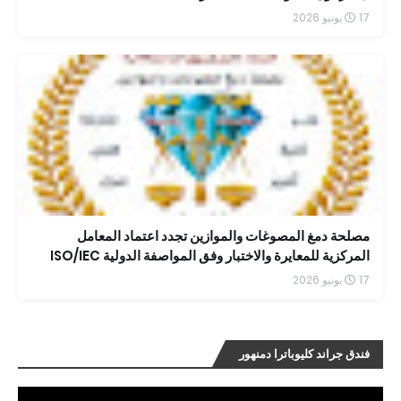
17 يونيو 2026
مصلحة دمغ المصوغات والموازين تجدد اعتماد المعامل
المركزية للمعايرة والاختبار وفق المواصفة الدولية ISO/IEC
17025:2017 حتى عام 2030
17 يونيو 2026
فندق جراند كليوباترا دمنهور