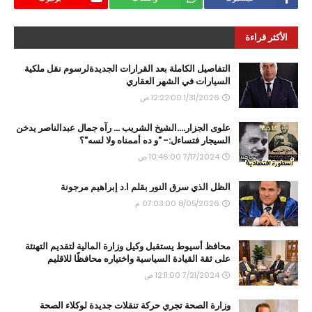
الأكثر قراءة
التفاصيل الكاملة بعد القرارات الجديدةلرسوم نقل ملكية
السيارات في الشهر العقاري
1/31/2026 12:22:00 ص
علوى الجزار....الشيخ الشريب ... رآه جمال عبدالناصر يدخن
السيجار فتساءل:- "و ده أممناه ولا لسه"؟
7/17/2024 10:46:00 ص
الظل الذي سرق النور بقلم ا.د إبراهيم مرجونة
8/05/2026 07:03:00 م
محافظ أسيوط يستقبل وكيل وزارة المالية لتقديم التهنئة
على ثقة القيادة السياسية واختياره محافظًا للاقليم
7/21/2024 12:11:00 ص
وزارة الصحة تجري حركة تنقلات جديدة لوكلاء الصحة