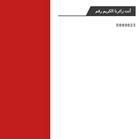
أنت زائرنا الكريم رقم
5
6
6
9
6
2
3