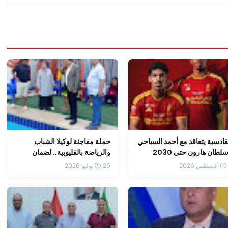
قادسية يتعاقد مع أحمد السياحي
حملة مفاجئة لوكيلا الشباب
لطان هارون حتى 2030
والرياضة بالقليوبية.. لضمان
تطبيق اشتراطات الأمن والسلامة
26 يوليو 2026
بمراكز الشباب.كتب محمد
صوابى