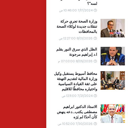
لسه"؟
7/17/2024 10:46:00 ص
وزارة الصحة تجري حركة
تنقلات جديدة لوكلاء الصحة
بالمحافظات
8/01/2026 12:27:00 ص
الظل الذي سرق النور بقلم
ا.د إبراهيم مرجونة
8/05/2026 07:03:00 م
محافظ أسيوط يستقبل وكيل
وزارة المالية لتقديم التهنئة
على ثقة القيادة السياسية
واختياره محافظًا للاقليم
7/21/2024 12:11:00 ص
الاستاذ الدكتور ابراهيم
مصطفى يكتب...دعه ينهض
كأن أحدًا لم يَرَه
7/30/2026 10:52:00 ص