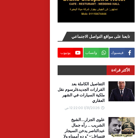
تابعنا على مواقع التواصل الاجتماعي
فيسبوك
واتساب
يوتيوب
الأكثر قراءة
التفاصيل الكاملة بعد
القرارات الجديدةلرسوم نقل
ملكية السيارات في الشهر
العقاري
1/31/2026 12:22:00 ص
علوى الجزار....الشيخ
الشريب ... رآه جمال
عبدالناصر يدخن السيجار
فتساءل:- "و ده أممناه ولا