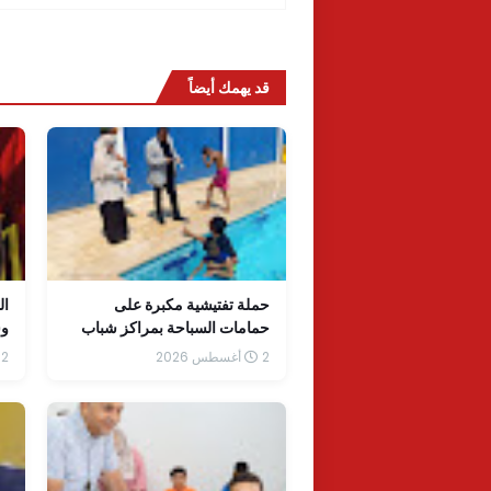
قد يهمك أيضاً
حملة تفتيشية مكبرة على
ال
حمامات السباحة بمراكز شباب
وس
وأندية الخانكة
2 أغسطس 2026
2 أغسطس 2026