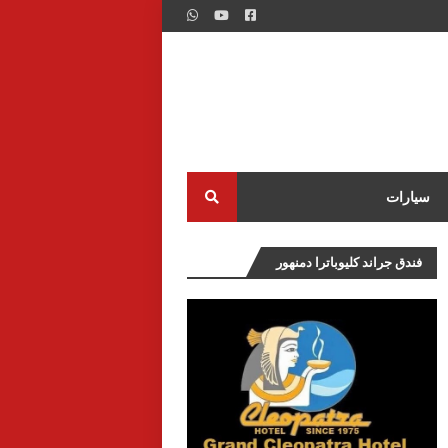
سيارات
فندق جراند كليوباترا دمنهور