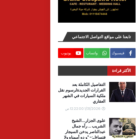
تابعنا على مواقع التواصل الاجتماعي
فيسبوك
واتساب
يوتيوب
الأكثر قراءة
التفاصيل الكاملة بعد
القرارات الجديدةلرسوم نقل
ملكية السيارات في الشهر
العقاري
1/31/2026 12:22:00 ص
علوى الجزار....الشيخ
الشريب ... رآه جمال
عبدالناصر يدخن السيجار
فتساءل:- "و ده أممناه ولا