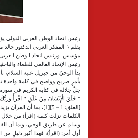
رئيس اتحاد الوطن العربي الدولي يؤك
بقلم \ المفكر العربى الدكتور خالد 
مؤسس ورئيس اتحاد الوطن العربى 
رئيس الإتحاد العالمي للعلماء والباحثي
بدأ الوحيُ من جبريل عليه السلام، ب
بأمرٍ صريح وواضح في كلمة واحدة تحمل
جلَّ جلاله في كتابه الكريم في سورة العلق
* خَلَقَ الْإِنْسَانَ مِنْ عَلَقٍ * اقْرَأْ وَرَبُّكَ ال
[العلق: 1 – 5][1]، بما أ
الكلمات نزلت كلمة (اقرأ) من خلال 
وسلم عن طريق الوحي، وبما أن القرآن
أول أمر: (اقرأ)، فهذا أكبر دليلٍ من 