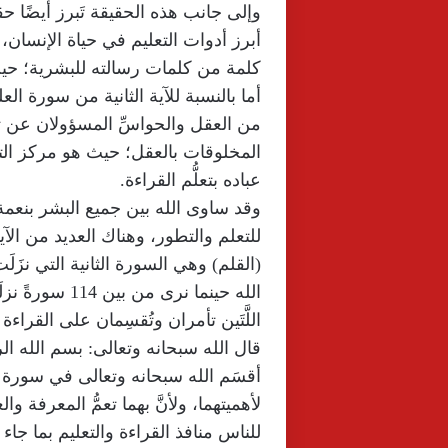
وإلى جانب هذه الحقيقة تَبرز أيضًا حقي
أبرز أدوات التعليم في حياة الإنسان، و
كلمة من كلمات رسالته للبشرية؛ حيث م
أما بالنسبة للآية الثانية من سورة ا
من العقل والحواسِّ المسؤولان عن تعل
المخلوقات بالعقل؛ حيث هو مركز التف
عباده بتعلُّم القراءة.
وقد ساوى الله بين جميع البشر بنعمة 
للتعلم والتطور، وهناك العديد من الآ
(القلم) وهي السورة الثانية التي نز
الله حينما نر
اللَّتَين تأمران وتُقسِمان على القراءة 
قال الله سبحانه وتعالى: بسم الله الرحمن ال
أقسَم الله سبحانه وتعالى في سورة الق
لأهميتهما، ولأنَّ بهما تعمُّ المعرفة وا
للناس منافذ القراءة والتعليم بما جاء