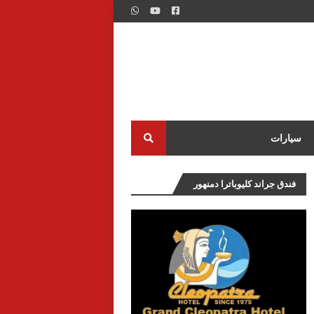
سيارات
فندق جراند كليوباترا دمنهور