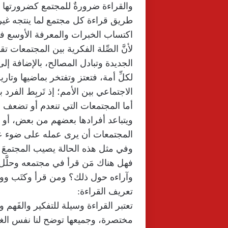
والقراءة ضرورةٌ للمجتمع كضرورتها للف
طريق قراءة كل مجتمع لما ينتجه غي
اكتساب الخبرات والمعرفة الأوسع في 
لأنَّ الصِّلة الفكرية بين المجتمعات 
الجديدة وتبادل المصالح، بالإضافة إلى 
لكلِّ أمة، فتعتز وتفتخر بماضيها وتار
الاجتماعي بين الأمم؛ إذ تَربِط الفرد ب
أما المجتمعات التي تنعدم أو تضعف فيه
ويتباعد أفرادها بعضهم من بعض، أو ي
المجتمعات أن يرى عمله على ضوء عمل
وفي مثل هذه الحالة يصيب المجتمعَ ح
فهل هناك مَن قرأ في مجتمعه وحلَّل 
وآراءه حول ذلك؟ ومن قرأ وكتَب وو
تعريف القراءة:
تعتبر القراءة وسيلة للتفكير والفَهم وا
مختصرة، وجميعها توضح لنا نفس الغاي