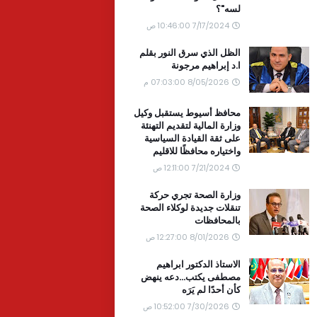
لسه"؟
7/17/2024 10:46:00 ص
الظل الذي سرق النور بقلم
ا.د إبراهيم مرجونة
8/05/2026 07:03:00 م
محافظ أسيوط يستقبل وكيل
وزارة المالية لتقديم التهنئة
على ثقة القيادة السياسية
واختياره محافظًا للاقليم
7/21/2024 12:11:00 ص
وزارة الصحة تجري حركة
تنقلات جديدة لوكلاء الصحة
بالمحافظات
8/01/2026 12:27:00 ص
الاستاذ الدكتور ابراهيم
مصطفى يكتب...دعه ينهض
كأن أحدًا لم يَرَه
7/30/2026 10:52:00 ص