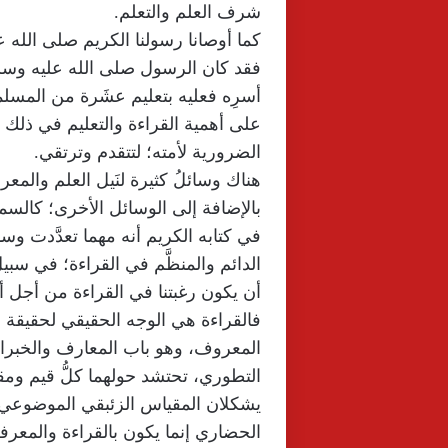
شرف العلم والتعلم.
كما أوصانا رسولنا الكريم صلى الله ع
فقد كان الرسول صلى الله عليه وسل
أسرِه فعليه بتعليم عشَرة من المسلم
على أهمية القراءة والتعليم في ذلك ا
الضرورية لأمته؛ لتتقدم وترتقي.
هناك وسائلُ كثيرة لنَيل العلم والمع
بالإضافة إلى الوسائل الأخرى؛ كالسما
في كتابه الكريم أنه مهما تعدَّدت وسائل
الدائم والمنظَّم في القراءة؛ في س
أن يكون رغبتنا في القراءة من أجل أ
فالقراءة هي الوجه الحقيقي لحقيقة 
المعروف، وهو باب المعارف والخبرات،
التطوري، تحتشد حولهما كلُّ قيم ومقاي
يشكلان المقياس الزئبقي الموضوعي ل
الحضاري إنما يكون بالقراءة والمعرف