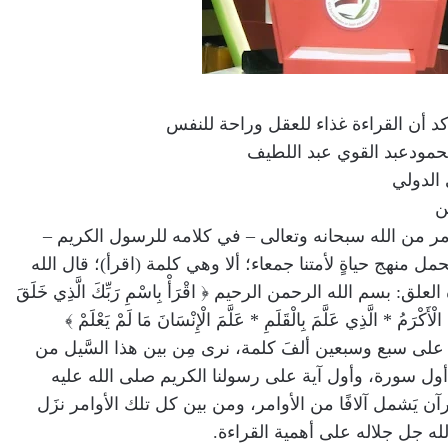
د أن القراءة غذاء للعقل وراحة للنفس
محمودعبد القوي عبد اللطيف
الدولي
ن
أمر من الله سبحانه وتعالى – في كلامه للرسول الكريم –
 منهج حياةٍ لأمتنا جمعاء؛ ألا وهي كلمة (اقرأ)؛ قال الله
: بسم الله الرحمن الرحيم ﴿ اقْرَأْ بِاسْمِ رَبِّكَ الَّذِي خَلَقَ
ْأَكْرَمُ * الَّذِي عَلَّمَ بِالْقَلَمِ * عَلَّمَ الْإِنْسَانَ مَا لَمْ يَعْلَمْ ﴾
ن القرآن يَزيد على سبع وسبعين ألفَ كلمة، نرى مِن بين هذا السَّيل من
أول سورة، وأول آية على رسولنا الكريم صلى الله عليه
 يَشمل آلافًا من الأوامر، ومن بين كل تلك الأوامر نزَل
الله جل جلاله على أهمية القراءة.