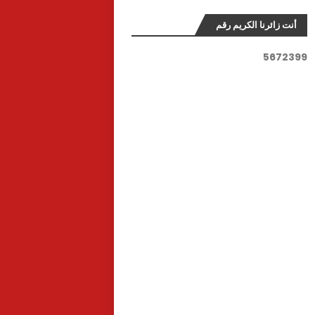
أنت زائرنا الكريم رقم
5
6
7
2
3
9
9