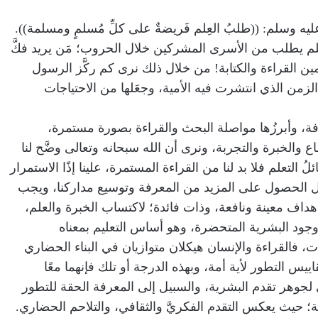
ليه وسلم: ((طلبُ العِلم فَريضةٌ على كلِّ مُسلمٍ ومسلمة)).
م يطلب من الأسرى المشركين خلال الحروب؛ مَن يريد فكَّ
ين القراءة والكتابة! من خلال ذلك نرى كم ركَّز الرسول
لزمن الذي انتشرت فيه الأمية، وجعَلها من الاحتياجات
رفة، وأبرزُها مواصلة البحث والقراءة بصورة مستمرة،
ع والخبرة والتجربة، ونرى أن الله سبحانه وتعالى وضَّح لنا
ُ التعلم فلا بد لنا من القراءة المستمرة، علينا إذًا الاستمرار
بيل الحصول على المزيد من المعرفة وتوسيع مداركنا، ويجب
هداف معينة ونافعة، وذات فائدة؛ لاكتساب الخبرة والعلم،
وجود البشرية المتحضرة، وهو أساس التعليم بمعناه
 فالقراءة والإنسان هيكلان متوازيان في البناء الحضاري
يس التطور لأية أمة، وبهذه الدرجة أو تلك فإنهما معًا
جوهر تقدم البشرية، والسبيل إلى المعرفة الحقة للتطور
ة؛ حيث يعكس التقدم الفكريَّ والثقافي، والتلاحم الحضاري.