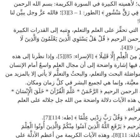
؛ لأهميته الكبيرة في السورة الكريمة: بسم الله الرحمن
الرحيم ﴿ وَالطُّورِ * وَكِتَابٍ مَسْطُورٍ * فِي رَقٍّ مَنْشُورٍ ﴾ [الطور: 1 – 3][3]؛ فالله عزَّ وجل يبيِّن لنا
!
 التي تحفِّز على العلم والتعلم، وتنبه إلى القدرات الكبيرة
يم ﴿ قُلْ هَلْ يَسْتَوِي الَّذِينَ يَعْلَمُونَ وَالَّذِينَ لَا
][4].
بسم الله الرحمن الرحيم ﴿ وَمَا أُوتِيتُمْ مِنَ الْعِلْمِ إِلَّا قَلِيلًا ﴾ [الإسراء: 85][5]، وإذا نظَرنا إلى هذه
 فيها إشارة واضحة إلى أن مجال العلم واسعٌ أمام الإنسان
واصَلة البحث والتعلم، والبحثُ والتعلُّم لا يأتي إلا بالمزيد من
 معيَّنة، وإنما هي لجميع البشر في كلِّ زمان ومكان.
لرحيم ﴿ الرَّحْمَنُ * عَلَّمَ الْقُرْآنَ * خَلَقَ الْإِنْسَانَ *
ُ الْبَيَانَ ﴾ [الرحمن: 1 – 4][6]، في هذه الآيات دلالة واضحة من الله جل جلاله على العلم
راءة.
قُلْ رَبِّ زِدْنِي عِلْمًا ﴾ [طه: 114][7].
عِ اللَّهُ الَّذِينَ آمَنُوا مِنْكُمْ وَالَّذِينَ أُوتُوا الْعِلْمَ
دَرَجَاتٍ وَاللَّهُ بِمَا تَعْمَلُونَ خَبِيرٌ ﴾ [المجادلة: 11][8]، وهذه الآيات الكريمة من أعظم الأدلَّة على