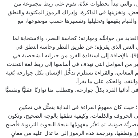
عقل، والتي تبدأ بخطوات عدَّة، تقوم على ربط مجموعة من
ض، وتخزينها في الذاكرة، وإدراك الرموز المكتوبة والنطق
ر، والقيام بفَهمها وتحليلها وتفسيرها حسب موضوعها، مع
لعديد من حواسِّه ومهارته؛ كحاسة البصر، والاستجابة لما
ه في النص الذي يقرؤه؛ عن طريق النظر وحاسة النطق في
بعض الأحيان إن كانت القراءة جهريَّة[9]، بالإضافة إلى استفادة الفرد من خبراته الشخصية في
ثير من العوامل التي تهدف في أساسها إلى ربط لغة التحدث
ْم المعاني، والقراءة تستلزم تدخُّل الإنسان بكل جوارحه بُغية
والنقد، والحكم على ما يقرأ.
ي أدائها الفرد بكلِّ جوارحه، وتتطلب منا توازنًا عقليًّا ونفسيًّا
؛ حيث كان مفهومُ القراءة في البداية يتمثَّل في تمكين
لى الحروف والكلمات، وكيفية نطقها بالوجه الصحيح، وتكون
صريَّة صوتية، ثم تَغيَّر مفهومُها نتيجةَ البحوث التربوية فأصبح
ز ونطقها، وترجمة هذه الرموز إلى ما تدل عليه من معانٍ