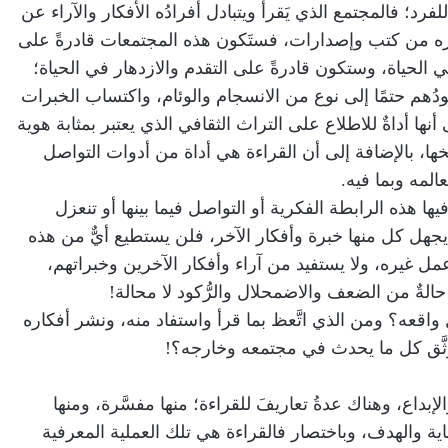
رد؛ فالمجتمع الذي يَقرأ ويتبادل أفرادُه الأفكار والآراء عن
ره من كتب وإصدارات، فستَكون هذه المجتمعات قادرةً على
الحياة، وستكون قادرةً على التقدم والازدهار في الحياة؛
تقودُهم حتمًا إلى نوع من الانسجام والوئام، واكتساب الخبرات
أنها أداةٌ للاطلاع على التراث الثقافي الذي يعتبر بمثابة هوية
يخها، بالإضافة إلى أن القراءة هي أداة من أدوات التواصل
عالمه وبما فيه.
ا هذه الرابطة الفكرية أو التواصل فيما بينها أو تنعزل
جهل كل منها خبرة وأفكار الآخر، فلن يستطيع أيٌّ من هذه
 غيره، ولا يستفيد من آراء وأفكار الآخرين وخبراتهم،
الةٌ من الضعف والاضمحلال والرُّكود لا محالة!
واقعه؟ ومن الذي اتَّعظ بما قرأ واستفاد منه، ونشر أفكاره
ثَّق كل ما يحدث في مجتمعه وخارجه؟!
لإبداع، وهناك عدةُ تعاريفَ للقراءة؛ منها مفسَّرة، ومنها
ة والهدف، وباختصار فالقراءة هي تلك العملية المعرفية