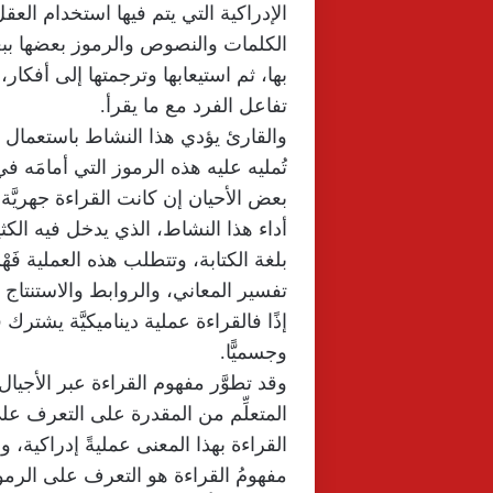
الإدراكية التي يتم فيها استخدام ال
الكلمات والنصوص والرموز بعضها ببع
بها، ثم استيعابها وترجمتها إلى أفكا
تفاعل الفرد مع ما يقرأ.
والقارئ يؤدي هذا النشاط باستعمال ا
تُمليه عليه هذه الرموز التي أمامَ
أداء هذا النشاط، الذي يدخل فيه الك
بلغة الكتابة، وتتطلب هذه العملية فَه
تفسير المعاني، والروابط والاستنتاج 
إذًا فالقراءة عملية ديناميكيَّة يشترك ف
وجسميًّا.
وقد تطوَّر مفهوم القراءة عبر الأجيال
المتعلِّم من المقدرة على التعرف ع
القراءة بهذا المعنى عمليةً إدراكية، وب
مفهومُ القراءة هو التعرف على الرمو