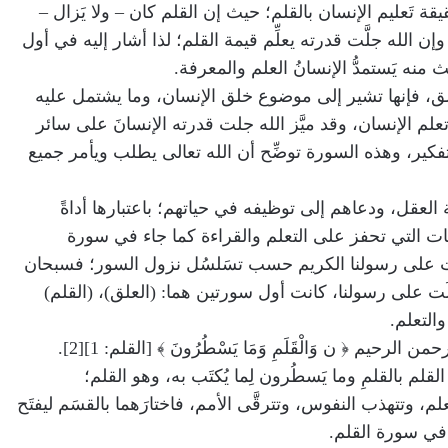
قة تَعليم الإنسان بالقلم؛ حيث إن القلم كان – ولا يَزال –
إن الله جلَّت قدرته يعلِّم قيمة القلم؛ لذا أشار إليه في أول
نه يَستمدُّ الإنسانُ العلم والمعرفة.
لعلق، فإنها تشير إلى موضوع خلق الإنسان، وما يشتمل عليه
م الإنسان، وقد ميَّز الله جلت قدرته الإنسانَ على سائر
كير، وهذه السورة توضِّح أن الله تعالى يطلب ويأمر جميع
العقل، ودعاهم إلى توظيفه في حياتهم؛ باعتبارها أداةً
يات التي تحفز على التعلم والقراءة كما جاء في سورة
َلَت على رسولنا الكريم حسب تسَلسُل نزول السور؛ فسبحان
ى من بين 114 سورةً نزلَت على رسولنا، كانت أول سورتين هما: (العلق)، (القلم)
والتعلم.
رحيم ﴿ ن وَالْقَلَمِ وَمَا يَسْطُرُونَ ﴾ [القلم: 1][2].
لم بالقلمِ وما يَسطُرون لِما يُكتَب به، وهو القلم؛
لعلم، وتتهذب النفوس، وتترقَّى الأمم، فاختارَهما بالقسَم ليفتَح
 في سورة القلم.