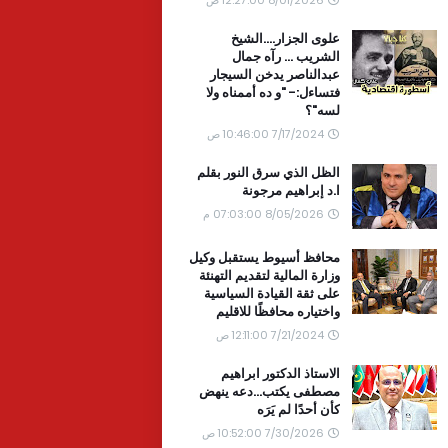
علوى الجزار....الشيخ
الشريب ... رآه جمال
عبدالناصر يدخن السيجار
فتساءل:- "و ده أممناه ولا
لسه"؟
7/17/2024 10:46:00 ص
الظل الذي سرق النور بقلم
ا.د إبراهيم مرجونة
8/05/2026 07:03:00 م
محافظ أسيوط يستقبل وكيل
وزارة المالية لتقديم التهنئة
على ثقة القيادة السياسية
واختياره محافظًا للاقليم
7/21/2024 12:11:00 ص
الاستاذ الدكتور ابراهيم
مصطفى يكتب...دعه ينهض
كأن أحدًا لم يَرَه
7/30/2026 10:52:00 ص