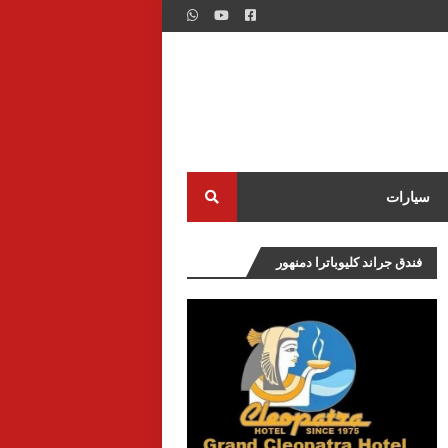
سيارات
فندق جراند كليوباترا دمنهور