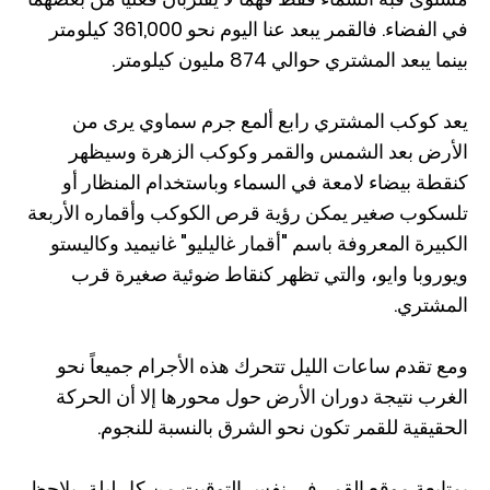
في الفضاء. فالقمر يبعد عنا اليوم نحو 361,000 كيلومتر
بينما يبعد المشتري حوالي 874 مليون كيلومتر.
يعد كوكب المشتري رابع ألمع جرم سماوي يرى من
الأرض بعد الشمس والقمر وكوكب الزهرة وسيظهر
كنقطة بيضاء لامعة في السماء وباستخدام المنظار أو
تلسكوب صغير يمكن رؤية قرص الكوكب وأقماره الأربعة
الكبيرة المعروفة باسم "أقمار غاليليو" غانيميد وكاليستو
ويوروبا وايو، والتي تظهر كنقاط ضوئية صغيرة قرب
المشتري.
ومع تقدم ساعات الليل تتحرك هذه الأجرام جميعاً نحو
الغرب نتيجة دوران الأرض حول محورها إلا أن الحركة
الحقيقية للقمر تكون نحو الشرق بالنسبة للنجوم.
بمتابعة موقع القمر في نفس التوقيت من كل ليلة، يلاحظ