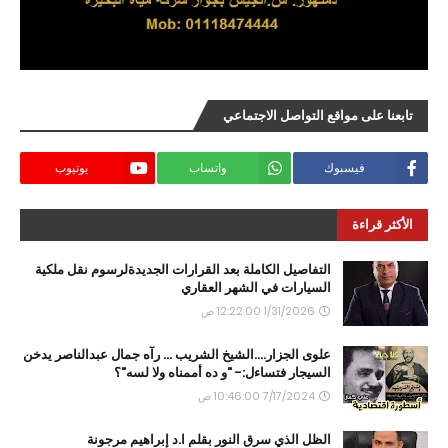
تابعنا على مواقع التواصل الاجتماعي
فيسبوك
واتساب
يوتيوب
الأكثر قراءة
التفاصيل الكاملة بعد القرارات الجديدةلرسوم نقل ملكية
السيارات في الشهر العقاري
1/31/2026 12:22:00 ص
علوى الجزار....الشيخ الشريب ... رآه جمال عبدالناصر يدخن
السيجار فتساءل:- "و ده أممناه ولا لسه"؟
7/17/2024 10:46:00 ص
الظل الذي سرق النور بقلم ا.د إبراهيم مرجونة