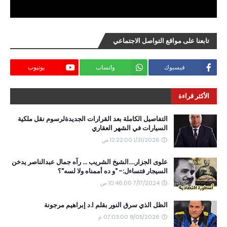
تابعنا على مواقع التواصل الاجتماعي
فيسبوك
واتساب
يوتيوب
الأكثر قراءة
التفاصيل الكاملة بعد القرارات الجديدةلرسوم نقل ملكية
السيارات في الشهر العقاري
1/31/2026 12:22:00 ص
علوى الجزار....الشيخ الشريب ... رآه جمال عبدالناصر يدخن
السيجار فتساءل:- "و ده أممناه ولا لسه"؟
7/17/2024 10:46:00 ص
الظل الذي سرق النور بقلم ا.د إبراهيم مرجونة
8/05/2026 07:03:00 م