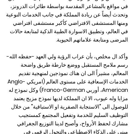
في مواقع بالمشاعر المقدسة بواسطة طائرات الدرونز،
وتحدث أيضاً عن ريادة المملكة في جانب الخدمات النوعية
ومنها المستشفى الافتراضي كأكبر مستشفى افتراضي
في العالم، وتطبيق الاسوارة الطبية الذكية لمتابعة حالات
المرضى ومتابعة علاماتهم الحيوية.
وأكد ال مخلص، بأن عراب الرؤية ولي العهد -حفظه الله-
رسم ملامح المستقبل ووضع خارطة طريق واضحة
المعالم، مشيراً الى ان هناك نموذجين لمنهجية تقديم
الخدمات الإسعافية على مستوى العالم (امريكي Anglo-
American، أوربي Franco-German) وكل نموذج له
مزايا وله عيوب، الا ان المملكة لديها نموذج مزيج يعتمد
للوصول الى "الاستجابة الصفرية او الاستباقية" من خلال
التوظيف السليم للخدمة وتفعيل المجتمع كمستجيب
مشارك لحفظ الأرواح، وأصبح لدينا التوزيع الجغرافي
مبني على الذكاء الاصطناعي والتحول الرقمي في