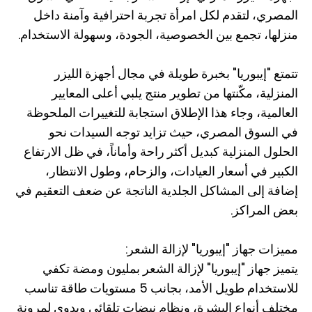
المصري، لتقدم لكل امرأة تجربة احترافية وآمنة داخل
منزلها، تجمع بين الخصوصية، الجودة، وسهولة الاستخدام.
تتمتع "إيبوريا" بخبرة طويلة في مجال أجهزة الليزر
المنزلية، مكّنتها من تطوير منتج يلبي أعلى المعايير
العالمية، وجاء هذا الإطلاق استجابة للتغييرات الملحوظة
في السوق المصري، حيث تزايد توجه السيدات نحو
الحلول المنزلية كبديل أكثر راحة وأماناً، في ظل الارتفاع
الكبير في أسعار العيادات، والزحام، وطول الانتظار،
إضافة إلى المشاكل الجلدية الناتجة عن ضعف التعقيم في
بعض المراكز.
مميزات جهاز "إيبوريا" لإزالة الشعر:
يتميز جهاز "إيبوريا" لإزالة الشعر بمليون ومضة تكفي
للاستخدام طويل الأمد، بجانب 5 مستويات طاقة تناسب
مختلف أنواع البشرة، ونظام نبضات تلقائي ويدوي لمرونة