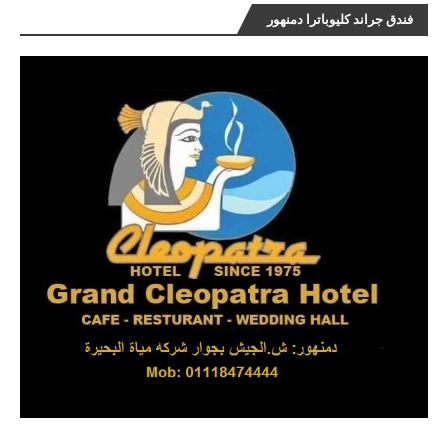
فندق جراند كليوباترا دمنهور