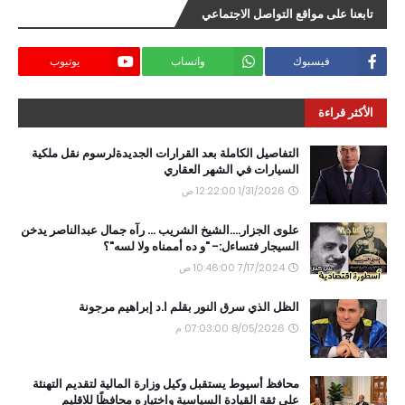
تابعنا على مواقع التواصل الاجتماعي
فيسبوك
واتساب
يوتيوب
الأكثر قراءة
التفاصيل الكاملة بعد القرارات الجديدةلرسوم نقل ملكية
السيارات في الشهر العقاري
1/31/2026 12:22:00 ص
علوى الجزار....الشيخ الشريب ... رآه جمال عبدالناصر يدخن
السيجار فتساءل:- "و ده أممناه ولا لسه"؟
7/17/2024 10:46:00 ص
الظل الذي سرق النور بقلم ا.د إبراهيم مرجونة
8/05/2026 07:03:00 م
محافظ أسيوط يستقبل وكيل وزارة المالية لتقديم التهنئة
على ثقة القيادة السياسية واختياره محافظًا للاقليم