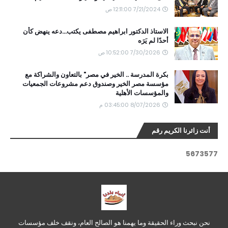
7/21/2024 12:11:00 ص
الاستاذ الدكتور ابراهيم مصطفى يكتب...دعه ينهض كأن
أحدًا لم يَرَه
7/30/2026 10:52:00 ص
بكرة المدرسة .. الخير في مصر" بالتعاون والشراكة مع
مؤسسة مصر الخير وصندوق دعم مشروعات الجمعيات
والمؤسسات الأهلية
8/07/2026 03:45:00 م
أنت زائرنا الكريم رقم
5
6
7
3
5
7
7
نحن نبحث وراء الحقيقة وما يهمنا هو الصالح العام، ونقف خلف مؤسسات