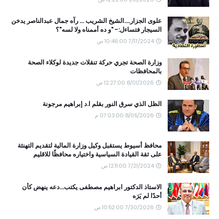
علوى الجزار....الشيخ الشريب ... رآه جمال عبدالناصر يدخن
السيجار فتساءل:- "و ده أممناه ولا لسه"؟
7/17/2024 10:46:00 ص
وزارة الصحة تجري حركة تنقلات جديدة لوكلاء الصحة
بالمحافظات
8/01/2026 12:27:00 ص
الظل الذي سرق النور بقلم ا.د إبراهيم مرجونة
8/05/2026 07:03:00 م
محافظ أسيوط يستقبل وكيل وزارة المالية لتقديم التهنئة
على ثقة القيادة السياسية واختياره محافظًا للاقليم
7/21/2024 12:11:00 ص
الاستاذ الدكتور ابراهيم مصطفى يكتب...دعه ينهض كأن
أحدًا لم يَرَه
7/30/2026 10:52:00 ص